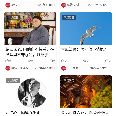
smy
2023年4月8日
编辑 志斌
2022年12月26日
八点僧音
八点僧音
绍云长老: 因他们不持戒，在
大愿法师：怎样放下情执？
禅堂里不守规矩，以至于今
生投牛
0
0
0
0
0
0
编辑：庄雅婷
2026年1月18日
三三两两
2024年3月25日
八点僧音
八点僧音
九住心，修禅九步走
梦见诸佛菩萨，该以何种心