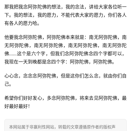
高
那我把我念阿弥陀佛的想法，我的念法，讲给大家各位听一
僧
下。我的想法，我的愿力，不能代表大家的愿力，你们各人
访
有各人的愿力哈。
谈
他要我念阿弥陀佛，阿弥陀佛本来就是：南无阿弥陀佛，南
心
无阿弥陀佛，南无阿弥陀佛，南无阿弥陀佛，南无阿弥陀
乐
佛……这个是六个字，但我们念阿弥陀佛念四个字都可以，
菩
提
我现在一天到晚都是念四个字：阿弥陀佛，阿弥陀佛。
心心念，念念念阿弥陀佛，但是这你们怎么念，就由你们自
专
己。
题
希望你们好好发心，多念阿弥陀佛，将来去见阿弥陀佛，最
公
好最好最好！
益
慈
善
本网站属于非赢利性网站，转载的文章遵循原作者的版权声