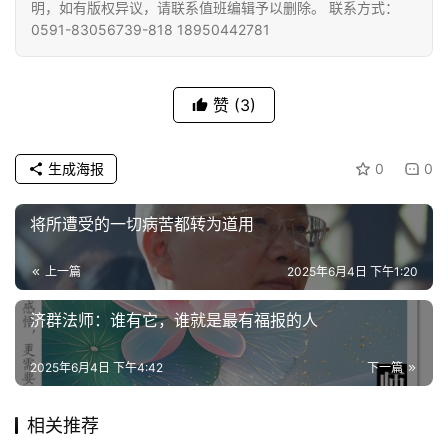
明，如有版权异议，请联系值班编辑予以删除。 联系方式：
佛
0591-83056739-818 18950442781
教
人
登录
注册
物
赞
(3)
寺
生成海报
0
0
院
巡
礼
将所遭受的一切病苦都转为道用
上一篇
2025年6月4日 下午1:20
视
频
济群法师：谁有它，谁就是最有福报的人
纪
2025年6月4日 下午4:42
下一篇
录
相关推荐
佛