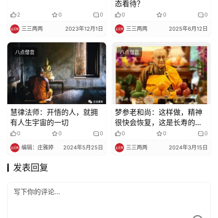
态看待？
2
0
0
0
0
0
三三两两
2023年12月1日
三三两两
2025年6月12日
八点僧音
八点僧音
慧律法师：开悟的人，就拥
梦参老和尚：这样做，精神
有人生宇宙的一切
很快会恢复，这是长寿的方
法
0
0
0
0
0
0
编辑：庄雅婷
2024年5月25日
三三两两
2024年3月15日
发表回复