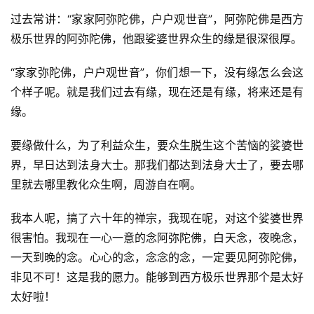
过去常讲：“家家阿弥陀佛，户户观世音”，阿弥陀佛是西方
极乐世界的阿弥陀佛，他跟娑婆世界众生的缘是很深很厚。
“家家弥陀佛，户户观世音”，你们想一下，没有缘怎么会这
个样子呢。就是我们过去有缘，现在还是有缘，将来还是有
缘。
要缘做什么，为了利益众生，要众生脱生这个苦恼的娑婆世
界，早日达到法身大士。那我们都达到法身大士了，要去哪
资
里就去哪里教化众生啊，周游自在啊。
讯
我本人呢，搞了六十年的禅宗，我现在呢，对这个娑婆世界
八
很害怕。我现在一心一意的念阿弥陀佛，白天念，夜晚念，
点
一天到晚的念。心心的念，念念的念，一定要见阿弥陀佛，
僧
非见不可！这是我的愿力。能够到西方极乐世界那个是太好
音
太好啦！