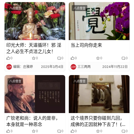
教
八点僧音
八点僧音
艺
术
政
策
印光大师：天道循环！邪 淫
当上司向你走来
法
之人必生不贞洁之儿女！
规
0
0
0
0
0
0
编辑：庄雅婷
2025年3月4日
三三两两
2024年11月22日
免
责
八点僧音
八点僧音
声
明
广钦老和尚：说人的是非，
这个境界只要你碰到几回，
本身就是一种恶念
成佛的正因就种下去了！(绍
云长老)
3
0
0
0
0
0