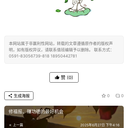
慈
善
佛
教
人
登录
注册
本网站属于非赢利性网站，转载的文章遵循原作者的版权声
物
明，如有版权异议，请联系值班编辑予以删除。 联系方式：
0591-83056739-818 18950442781
寺
院
巡
赞
(0)
礼
生成海报
0
0
视
频
修福报、赚功德的最好机会
纪
上一篇
2025年6月27日 下午4:16
录