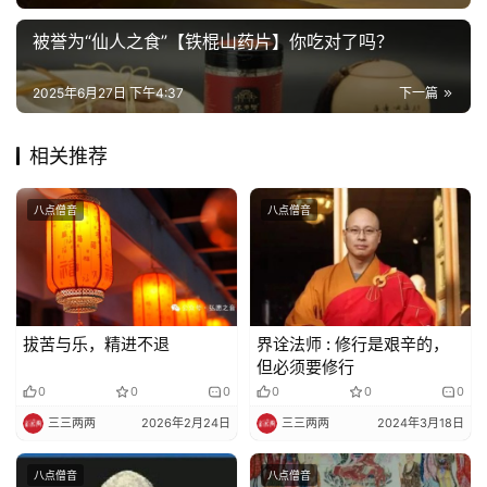
被誉为“仙人之食”【铁棍山药片】你吃对了吗？
佛
教
2025年6月27日 下午4:37
下一篇
艺
术
相关推荐
政
八点僧音
八点僧音
策
法
规
免
拔苦与乐，精进不退
界诠法师 : 修行是艰辛的，
责
但必须要修行
声
0
0
0
0
0
0
明
三三两两
2026年2月24日
三三两两
2024年3月18日
八点僧音
八点僧音