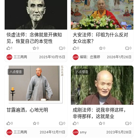
倓虚法师：念佛就是开佛知
大安法师：印祖为什么反对
见，恢复自己的本觉性
女众出家？
1
0
0
0
0
0
三三两两
2025年10月15日
编辑：庄雅婷
2026年1月26日
八点僧音
八点僧音
甘露遍洒，心地光明
成刚法师：说我非得这样，
非得那样，这就是业
0
0
0
1
0
0
三三两两
2024年12月11日
smy
2023年5月28日