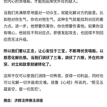
伏内心的贪嗔痴，才能彻底降伏外在的敌人。
当我们充满慈悲地面对一切众生，就能化解对方的敌意。比
如他对你生气，你也对他生气，这种生气就能找到对应的着
力点。进一步，他想要伤害你，你也想要伤害他。如果你没
有嗔心，他就找不到对应点，即使发起攻击，也因得不到回
应而无法升级。
所以我们要以正念，让心安住于三宝，不断降伏贪嗔痴，以
慈悲化解仇恨。当我们调伏了三毒，调伏了六根，外在的冲
突、对立和敌意就被转化了。
这样不仅可以使我们消除一切怖畏，获得一切利益，同时也
资
讯
可以化解一切外敌和灾难。就像《心经》所说的，“照见五
蕴皆空，度一切苦厄”。
八
摘自：济群法师佛法讲座
点
僧