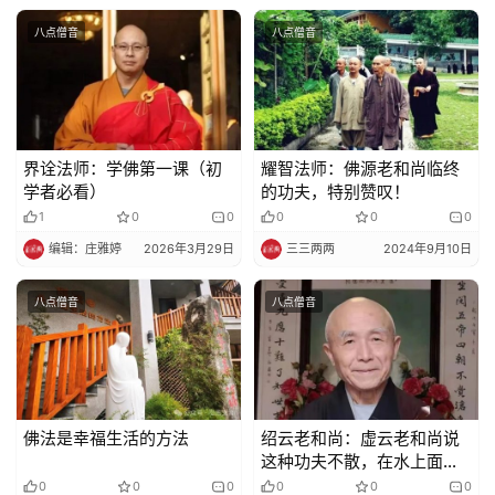
八点僧音
八点僧音
界诠法师：学佛第一课（初
耀智法师：佛源老和尚临终
学者必看）
的功夫，特别赞叹！
1
0
0
0
0
0
编辑：庄雅婷
2026年3月29日
三三两两
2024年9月10日
八点僧音
八点僧音
佛法是幸福生活的方法
绍云老和尚：虚云老和尚说
这种功夫不散，在水上面都
能走路、坐石头都是软的
0
0
0
0
0
0