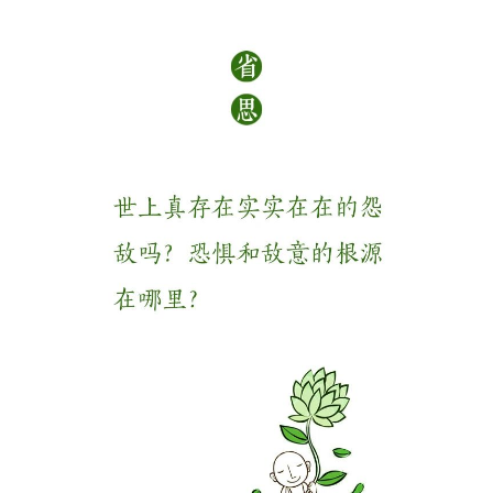
音
高
僧
访
谈
心
乐
菩
提
专
题
公
益