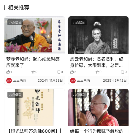
相关推荐
免
责
八点僧音
八点僧音
声
明
梦参老和尚：起心动念时感
虚云老和尚：贪名贪利，终
应就来了
身忙碌，大限到来，总是一
场空！
1
0
0
2
0
0
三三两两
2024年11月28日
三三两两
2025年3月12日
八点僧音
八点僧音
【印光法师答念佛600问】|
给每一个行为都赋予解脱的