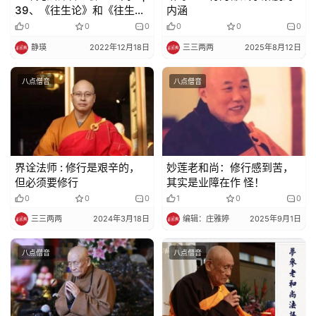
39、《往生论》和《往生论
内涵
注》的意义是什么？有何特
0
0
0
0
0
0
点？
静瑛
2022年12月18日
三三两两
2025年8月12日
八点僧音
八点僧音
界诠法师 : 修行是艰辛的，
妙莲老和尚：修行感到苦，
但必须要修行
其实是业障在作 怪！
0
0
0
1
0
0
三三两两
2024年3月18日
编辑：庄雅婷
2025年9月1日
八点僧音
八点僧音