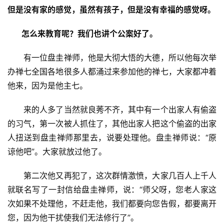
但是没有家的感觉，虽然有孩子，但是没有幸福的感觉呀。
资
       怎么来教育呢？我们也讲个公案好了。
讯
　　有一位盘圭禅师，他是大彻大悟的大德，所以他每次举
八
办禅七全国各地很多人都涌过来参加他的禅七，大家都冲着
点
他来，因为是他主七。
僧
音
　　来的人多了当然就良莠不齐，其中有一个出家人有偷盗
的习气，第一次被人抓住了，其他出家人把这个偷盗的出家
高
僧
人扭送到盘圭禅师那里去，说要处理他。盘圭禅师说：“原
访
谅他吧”。大家就放过他了。
谈
　　第二次他又再犯了，这次群情激愤，大家几百人上千人
心
就联名写了一封信给盘圭禅师，说：“师父呀，您老人家这
乐
次如果不处理他，不赶走他，我们都要向您告假，都要离开
菩
您，因为他干扰使我们无法修行了”。