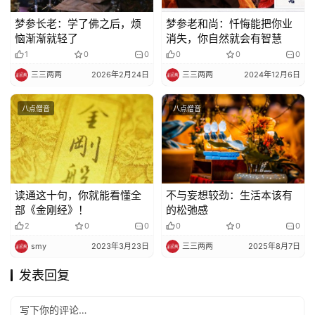
梦参长老：学了佛之后，烦
梦参老和尚：忏悔能把你业
恼渐渐就轻了
消失，你自然就会有智慧
1
0
0
0
0
0
三三两两
2026年2月24日
三三两两
2024年12月6日
八点僧音
八点僧音
读通这十句，你就能看懂全
不与妄想较劲：生活本该有
部《金刚经》！
的松弛感
2
0
0
0
0
0
smy
2023年3月23日
三三两两
2025年8月7日
发表回复