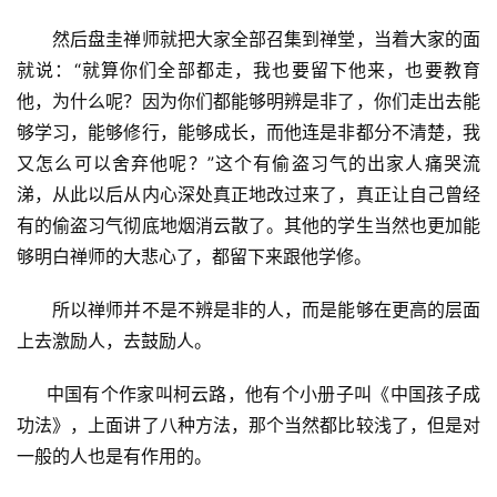
提
　　然后盘圭禅师就把大家全部召集到禅堂，当着大家的面
专
就说：“就算你们全部都走，我也要留下他来，也要教育
题
他，为什么呢？因为你们都能够明辨是非了，你们走出去能
够学习，能够修行，能够成长，而他连是非都分不清楚，我
公
又怎么可以舍弃他呢？”这个有偷盗习气的出家人痛哭流
益
涕，从此以后从内心深处真正地改过来了，真正让自己曾经
慈
有的偷盗习气彻底地烟消云散了。其他的学生当然也更加能
善
够明白禅师的大悲心了，都留下来跟他学修。
佛
　　所以禅师并不是不辨是非的人，而是能够在更高的层面
教
上去激励人，去鼓励人。
人
登录
注册
物
     中国有个作家叫柯云路，他有个小册子叫《中国孩子成
功法》，上面讲了八种方法，那个当然都比较浅了，但是对
寺
一般的人也是有作用的。
院
巡