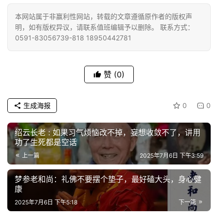
礼
本网站属于非赢利性网站，转载的文章遵循原作者的版权声
明，如有版权异议，请联系值班编辑予以删除。 联系方式：
视
0591-83056739-818 18950442781
频
纪
赞
(0)
录
生成海报
0
0
佛
教
绍云长老 : 如果习气烦恼改不掉，妄想收敛不了，讲用
艺
功了生死都是空话
术
上一篇
2025年7月6日 下午3:59
政
梦参老和尚：礼佛不要摆个垫子，最好磕大头，身心健
策
康
法
2025年7月6日 下午5:18
下一篇
规