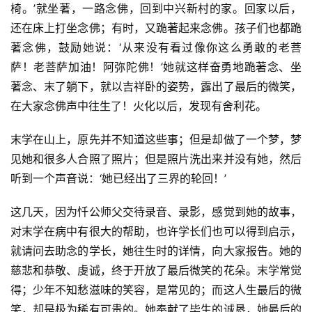
椅。’就坐著，一路念佛，回到中兴新村的家。回家以后，
心
还在床上打坐念佛；有时，又跪著起来念佛。孩子们也都跪
乐
著念佛，鼓励她说：‘从来没有看过像你这么勇敢的老菩
菩
提
萨！老菩萨加油！阿弥陀佛！’她就这样奋勇地跪著念、坐
著念、末了躺下，就以吉祥卧的姿势，露出了最后的微笑，
专
在大家念佛声中往生了！火化以后，发现有舍利花。
题
末学在山上，原先并不知道这些事；但是却做了一个梦，梦
见她和很多人合照了照片；但是照片洗出来并没有她，然后
公
益
听到一个声音说：‘她已经出了三界的轮回！’
慈
善
这几天，因为忏公师父交待录音、录影，感觉到她的故事，
对末学在病中有很大的帮助，也许学长们也可以得到启示，
佛
就请问去助念的学长，她往生时的详情，向大家报告。她的
教
慈悲和恭敬、虔诚，终于开放了最后微笑的花朵。末学常觉
人
登录
注册
得；少年不知愁滋味的笑容，是常见的；而这人生最后的微
物
笑，却是极为稀有可贵的。她奉献了毕生的诚恳，她最后的