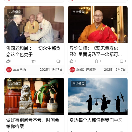
八点僧音
八点僧音
佛源老和尚 ：一切众生都贪
界诠法师：《观无量寿佛
恋这个色壳子
经》里面说乃至一念都可以
往生，这一念就是。。。
0
0
0
0
0
0
三三两两
2025年1月17日
编辑：庄雅婷
2025年2月7日
八点僧音
八点僧音
做好事别问亏不亏，时间会
身边每个人都值得我们学习
给你答案