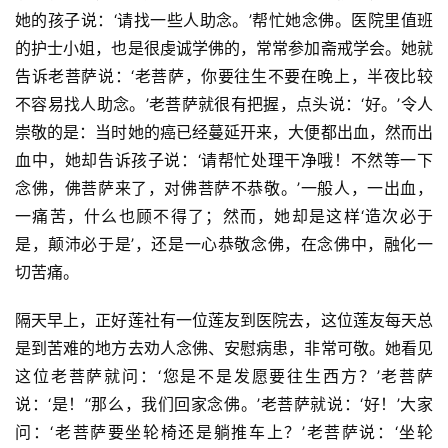
她的孩子说：‘请找一些人助念。’帮忙她念佛。医院里值班
的护士小姐，也是很虔诚学佛的，常常参加斋戒学会。她就
告诉老菩萨说：‘老菩萨，你要往生不要在晚上，半夜比较
不容易找人助念。’老菩萨就很有把握，点头说：‘好。’令人
崇敬的是：当时她的癌已经蔓延开来，大便都出血，然而出
资
血中，她却告诉孩子说：‘请帮忙处理干净哦！不然等一下
讯
念佛，佛菩萨来了，对佛菩萨不恭敬。’一般人，一出血，
一痛苦，什么也顾不得了；然而，她却是这样‘造次必于
八
点
是，颠沛必于是’，还是一心恭敬念佛，在念佛中，融化一
僧
切苦痛。
音
隔天早上，正好莲社有一位莲友到医院去，这位莲友每天总
高
是到苦难的地方去劝人念佛、安慰病患，非常可敬。她看见
僧
这位老菩萨就问：‘您是不是发愿要往生西方？’老菩萨
访
说：‘是！’‘那么，我们回家念佛。’老菩萨就说：‘好！’大家
谈
问：‘老菩萨要坐轮椅还是躺推车上？’老菩萨说：‘坐轮