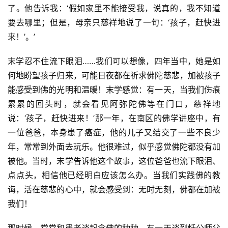
了。他告诉我：‘假如家里不能接受我，说真的，我不知道
要去哪里；但是，母亲只慈祥地说了一句：‘孩子，赶快进
来！’。’
末学忍不住流下眼泪……我们可以想像，四年当中，她是如
何地盼望孩子归来，可能日夜都在祈求佛陀慈悲，加被孩子
能感受到佛的光明和温暖！末学感觉：有一天，当我们伤痕
累累的回头时，就会看见阿弥陀佛等在门口，慈祥地
说：‘孩子，赶快进来！’那一年，在南区的佛学讲座中，有
一位爸爸，本身患了癌症，他的儿子又结交了一些不良少
年，常常到外面去玩乐。他很难过，似乎感觉佛陀都没有加
被他。当时，末学告诉他这个故事，这位爸爸也流下眼泪、
点点头，相信他已经明白应该怎么办。当我们实践佛的教
诲，活在慈悲的心中，就会感受到：无时无刻，佛都在加被
我们！