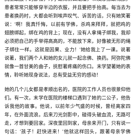
患者常常只能够穿半边的衣服，并且要把手抬高。每当去为
患者换药时，大都会听到唉声叹气、诉苦的话，只有她笑著
说：‘啊！我真忏悔，以前有学佛，杀鸡来拜拜，就把鸡的
翅膀绑起，绑在鸡的背上；现在，没有人拿绳子绑我，我却
必须把自己的手举得高高的，不能放下来，好像被无形的绳
子绑住一样。这就是因果、业力！’她给我上了一课。说著
说著，我们两个人和她的女儿就一起念佛、换药。阿弥陀佛
就像一首甘美的曲子，抚慰著疼痛的伤口。末学望著她的表
情，聆听她现身说法，总有受益无穷的感动！
她的几个儿女都是孝顺出名的，医院的工作人员也很景仰他
们。有一次，末学在医院的楼梯口遇到了她的二公子，他告
诉我他的故事。他说，以前年少气盛的时候，曾经离家四
年，在外面流浪。后来刀光剑影中，碰得头破血流，无路可
走，才想到要回家。深夜里回到家，母亲来开门，只有说一
句话：‘孩子！赶快进来！’他就这样回头，跟著母亲学佛