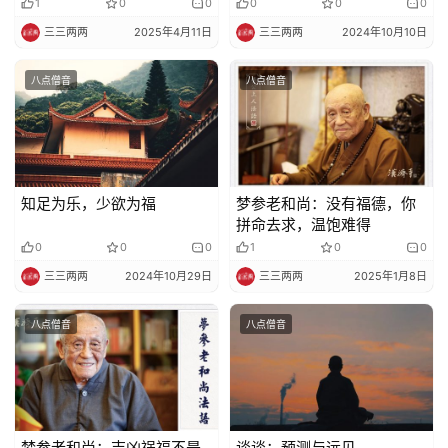
1
0
0
0
0
0
三三两两
2025年4月11日
三三两两
2024年10月10日
八点僧音
八点僧音
知足为乐，少欲为福
梦参老和尚：没有福德，你
拼命去求，温饱难得
0
0
0
1
0
0
三三两两
2024年10月29日
三三两两
2025年1月8日
八点僧音
八点僧音
梦参老和尚：吉凶祸福不是
谈谈：预测与远见