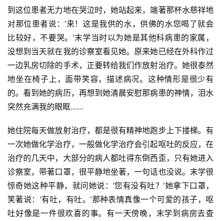
到这位患者无力地在哭泣时，她站起来，端著那杯水慈祥地
对那位患者说：‘来！这是我供的水，供佛的水您喝了就会
比较好，不要哭。’末学当时以为她是其他科病患的家属，
没想到当天就在我的诊察室看见她。原来她已经在外科作过
一边乳房切除的手术，正要转给我们作放射治疗。她很泰然
地坐在椅子上，面带笑容，描述病况。这种情形是很少有
的。看到她的病历，再想到她清晨安慰那病患的神情，泪水
突然充满我的眼眶……
她住院每天做放射治疗，都是很有精神地跑步上下搂梯。有
一次她做化学治疗，一般做化学治疗会引起呕吐的反应，在
治疗的几天中，大部分的病人都吐得东倒西歪，只有她进入
诊察室，带著口罩，很平静地坐著，一句话也没说。末学很
惊奇她这种平静，就问她说：‘您有没有吐？’她拿下口罩，
笑著说：‘有吐，有吐。’那种表情真像一个可爱的孩子，呕
吐好像是一件很欢喜的事。有一天傍晚，末学到病房去查