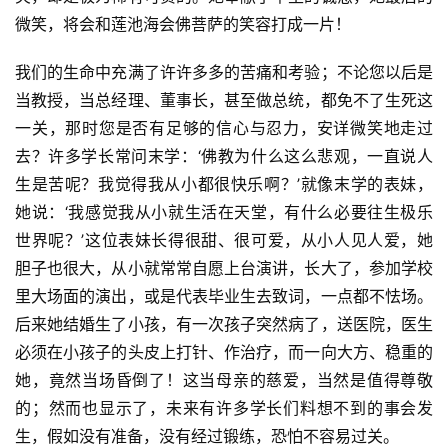
微笑，将会和莲池海会佛菩萨的笑容打成一片！
寺
院
我们的生命中充满了许许多多的苦痛和考验；不论您以后是
巡
当教授，当总经理、董事长，甚至做总统，都免不了生死这
礼
一关，那时您是否有足够的信心与忍力，安详微笑地走过
去？许多学长常问末学：‘佛教为什么这么悲观，一直说人
视
生是苦呢？我觉得我从小都很快乐啊？’就像末学的表妹，
频
她说：‘我感觉我从小就生活在天堂，有什么必要往生极乐
世界呢？’这位表妹长得很甜、很可爱，从小人见人爱，她
纪
录
胆子也很大，从小就常常自愿上台演讲，长大了，参加学校
里大场面的演出，或是代表毕业生去致词，一点都不怯场。
佛
后来她结婚生了小孩，有一次孩子突然病了，送医院，医生
教
必须在小孩子的头皮上打针、作治疗，而一向大方、稳重的
艺
她，竟然当场昏倒了！这当母亲的慈爱，当然是值得尊敬
术
的；然而也显示了，未来有许多学长们料想不到的事会发
生，假如没有准备，没有经过锻练，恐怕不容易过关。
政