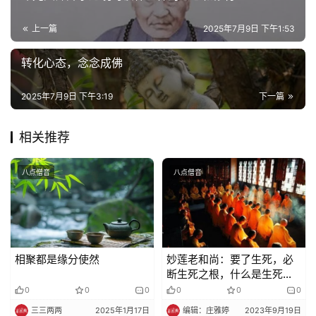
上一篇
2025年7月9日 下午1:53
转化心态，念念成佛
2025年7月9日 下午3:19
下一篇
相关推荐
八点僧音
八点僧音
相聚都是缘分使然
妙莲老和尚：要了生死，必
断生死之根，什么是生死之
根呢？
0
0
0
0
0
0
三三两两
2025年1月17日
编辑：庄雅婷
2023年9月19日