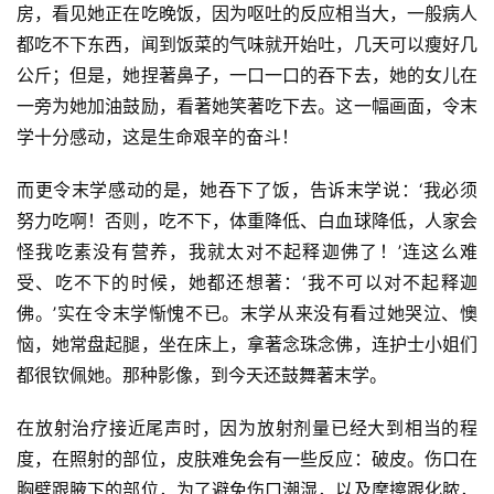
房，看见她正在吃晚饭，因为呕吐的反应相当大，一般病人
都吃不下东西，闻到饭菜的气味就开始吐，几天可以瘦好几
公斤；但是，她捏著鼻子，一口一口的吞下去，她的女儿在
一旁为她加油鼓励，看著她笑著吃下去。这一幅画面，令末
学十分感动，这是生命艰辛的奋斗！
而更令末学感动的是，她吞下了饭，告诉末学说：‘我必须
努力吃啊！否则，吃不下，体重降低、白血球降低，人家会
怪我吃素没有营养，我就太对不起释迦佛了！’连这么难
受、吃不下的时候，她都还想著：‘我不可以对不起释迦
佛。’实在令末学惭愧不已。末学从来没有看过她哭泣、懊
恼，她常盘起腿，坐在床上，拿著念珠念佛，连护士小姐们
都很钦佩她。那种影像，到今天还鼓舞著末学。
在放射治疗接近尾声时，因为放射剂量已经大到相当的程
度，在照射的部位，皮肤难免会有一些反应：破皮。伤口在
胸壁跟腋下的部位，为了避免伤口潮湿，以及摩擦跟化脓，