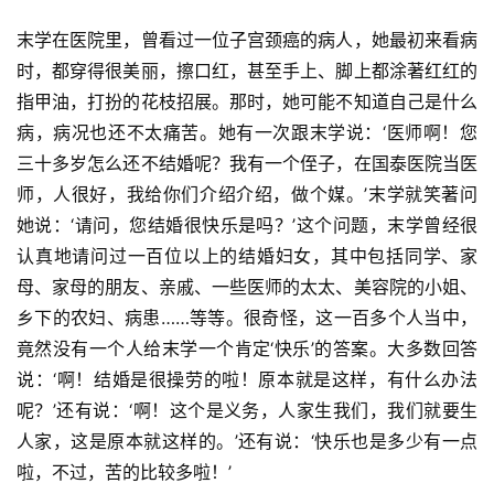
策
末学在医院里，曾看过一位子宫颈癌的病人，她最初来看病
法
时，都穿得很美丽，擦口红，甚至手上、脚上都涂著红红的
规
指甲油，打扮的花枝招展。那时，她可能不知道自己是什么
病，病况也还不太痛苦。她有一次跟末学说：‘医师啊！您
免
三十多岁怎么还不结婚呢？我有一个侄子，在国泰医院当医
责
声
师，人很好，我给你们介绍介绍，做个媒。’末学就笑著问
明
她说：‘请问，您结婚很快乐是吗？’这个问题，末学曾经很
认真地请问过一百位以上的结婚妇女，其中包括同学、家
母、家母的朋友、亲戚、一些医师的太太、美容院的小姐、
乡下的农妇、病患……等等。很奇怪，这一百多个人当中，
竟然没有一个人给末学一个肯定‘快乐’的答案。大多数回答
说：‘啊！结婚是很操劳的啦！原本就是这样，有什么办法
呢？’还有说：‘啊！这个是义务，人家生我们，我们就要生
人家，这是原本就这样的。’还有说：‘快乐也是多少有一点
啦，不过，苦的比较多啦！’