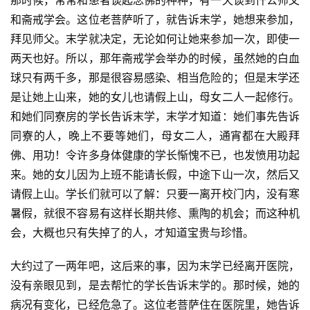
那时候，常常和患者谈起念佛的种种，有一天谈到忏公师父
和斋戒学会。这位老菩萨听了，就告诉末学，她想来参加，
拜见师父。末学就决定，无论如何让她来参加一次，即使一
两天也好。所以，那年斋戒学会举办的时候，虽然她的白血
球只有两千多，那是很容易感染、相当危险的；但是末学还
是让她上山来，她的女儿也请假上山，母女二人一起修行。
和她们同寮房的学长告诉末学，末学才知道：她们事先告诉
同寮的人，晚上不要等她们，母女二人，通宵都在大殿拜
佛、用功！令许多身体健康的学长惭愧不已，也发愤用功起
来。她的女儿因为上班不能请长假，中途下山一次，然后又
请假上山。学长们就可以了解：只要一离开校门内，没有寒
暑假，就很不容易有这样长期共修、熏陶的机会；而这种机
会，大概也只有失掉了的人，才知道宝贵与珍惜。
大约过了一两年吧，这后来的事，因为末学已经离开医院，
没有亲眼见到，是去帮忙的学长告诉末学的。那时候，她的
病况有变化，已经危急了。这位老菩萨住在医院里，她告诉