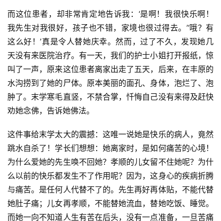
而这位患者，却非常肯定地告诉我：‘是啊！我很快乐啊！
我先生对我很好，孩子也不错，家境也很过得去。’‘哦？有
这么好！’真是令人替她庆幸。然而，过了不久，发现她几
天没有来医院治疗。有一天，我们的护士小姐打开报纸，惊
叫了一声，原来这位患者离家出走了五天，后来，在丰原的
水沟捞到了她的尸体。原本美丽的面孔、身体，泡烂了、泡
肿了。末学寒毛直竖，不禁合掌，忏悔自己没有来得及赶快
劝她念佛，告诉她佛法。
这件事给末学太大的震撼：这唯一说她是快乐的病人，竟然
跳水自杀了！学长们想想：她离家时，是如何痛苦的心境！
为什么爱她的先生唤不回她？孝顺的儿女留不住她呢？为什
么以前的快乐都发生不了作用呢？因为，这身心的疾病折腾
与痛苦。是任何人代替不了的。先生再好再体贴，不能代替
她肚子痛；儿女再孝顺，不能替她流血，替她吃饭、睡觉。
而她一向不知道人生有苦在后头，没有一点准备，一旦苦痛