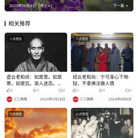
巡
2025年10月4日 下午3:42
下一篇
礼
相关推荐
视
频
八点僧音
八点僧音
纪
录
佛
虚云老和尚：如是雪。如是
绍云老和尚：宁可身心下地·
寒。如是饥。渐入迷态。时
狱，不拿佛法做人情
教
文吉相救……
艺
0
0
0
1
0
0
术
三三两两
2024年5月28日
三三两两
2024年6月6日
八点僧音
八点僧音
政
策
法
规