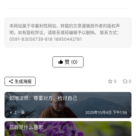
提
专
本网站属于非赢利性网站，转载的文章遵循原作者的版权声
题
明，如有版权异议，请联系值班编辑予以删除。 联系方式：
0591-83056739-818 18950442781
公
益
赞
(0)
慈
善
生成海报
0
0
佛
教
如瑞法师：尊重对方，检讨自己
人
登录
注册
物
上一篇
2025年10月4日 下午1:59
寺
忍辱是什么意思
院