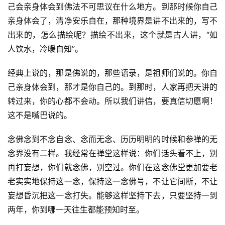
己会亲身体会到佛法不可思议在什么地方。到那时候你自己
亲身体会了，清净安乐自在，那种境界是讲不出来的，写不
资
出来的，怎么描绘呢？描绘不出来，这个就是古人讲，“如
讯
人饮水，冷暖自知”。
八
经典上说的，那是佛说的，那些语录，是祖师们说的。你自
点
己亲身体会到，那才是你自己的。到那时，人家再把天讲的
僧
转过来，你的心都不会动。所以我们讲信，要真信切愿啊！
音
这不是嘴巴说的。
高
念佛念到不念自念、念而无念、历历明明的时候和参禅的无
僧
念界没有二样。我经常在禅堂这样说：你们话头看不上，别
访
再打妄想，你们就念佛，别空过。你们在这念佛堂更加要老
谈
老实实地保持这一念，保持这一念佛号，不让它间断，不让
妄想昏沉把这一念打失。能够这样坚持下去，只要坚持一到
心
两年，你到哪一天往生都能预知时至。
乐
菩