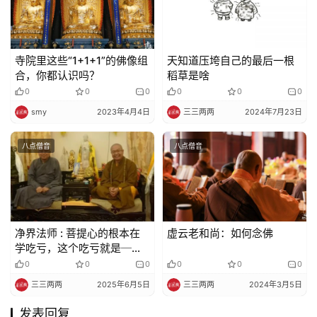
寺院里这些“1+1+1”的佛像组
天知道压垮自己的最后一根
合，你都认识吗？
稻草是啥
0
0
0
0
0
0
smy
2023年4月4日
三三两两
2024年7月23日
八点僧音
八点僧音
净界法师 : 菩提心的根本在
虚云老和尚：如何念佛
学吃亏，这个吃亏就是──
忍让
0
0
0
0
0
0
三三两两
2025年6月5日
三三两两
2024年3月5日
发表回复