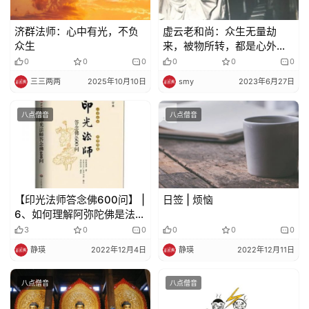
济群法师：心中有光，不负
虚云老和尚：众生无量劫
免
众生
来，被物所转，都是心外见
责
法
0
0
0
0
0
0
声
三三两两
2025年10月10日
smy
2023年6月27日
明
八点僧音
八点僧音
【印光法师答念佛600问】 |
日签 | 烦恼
6、如何理解阿弥陀佛是法界
藏身？
3
0
0
0
0
0
静瑛
2022年12月4日
静瑛
2022年12月11日
八点僧音
八点僧音