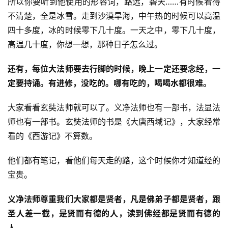
所以你要听到他使用的形容词，路远，碧天……有时候看得
不清楚，全是冰雪。走到沙漠旱海，中午热的时候可以高温
四十多度，冰的时候零下几十度。一天之中，零下几十度，
高温几十度，你想一想，那种日子怎么过。
还有，每位大法师要去行脚的时候，晚上一定还要念经，一
定要持诵。有进修，没吃的。哪有吃的，喝喝水都很难。
大家看看玄奘法师就可以了。义净法师也有一部书，法显法
师也有一部书。玄奘法师的书是《大唐西域记》，大家经常
看的《西游记》不算数。
他们都有笔记，看他们每天走的路，这个时候你才知道经的
资
宝贵。
讯
义净法师尊重我们大家都是贤者，凡是佛弟子都是贤者，跟
八
圣人差一截，是贤而有德的人，读到佛经都是贤而有德的
点
人。