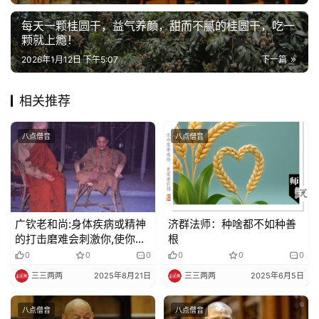
每天一颗桂圆干，益气养颜，甜而不腻的桂圆干，吃一
颗就上瘾！
2026年1月12日 下午5:07
下一篇
相关推荐
八点僧音
八点僧音
广钦老和尚:身体疾病或精神
济群法师：种啥都不如种善
的打击​磨难会刺激你,使你体
根
悟娑婆的苦,志求出离
0
0
0
0
0
0
三三两两
2025年8月21日
三三两两
2025年6月5日
八点僧音
八点僧音