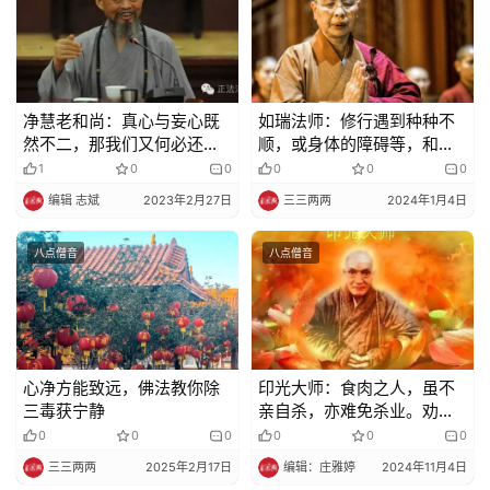
净慧老和尚：真心与妄心既
如瑞法师：修行遇到种种不
然不二，那我们又何必还要
顺，或身体的障碍等，和福
去修证、去追求真心呢？
报是有关系的
1
0
0
0
0
0
编辑 志斌
2023年2月27日
三三两两
2024年1月4日
八点僧音
八点僧音
心净方能致远，佛法教你除
印光大师：食肉之人，虽不
三毒获宁静
亲自杀，亦难免杀业。劝持
长斋
0
0
0
0
0
0
三三两两
2025年2月17日
编辑：庄雅婷
2024年11月4日