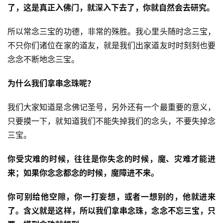
了，这是真正入佛门，就深入下去了，你就自然会去研究。
慈
善
所以常念三宝的功德，非常的殊胜。我心里头随时念三宝，
不只你们诸位在家的道友，就是我们出家道友时时刻刻也要
佛
念念不断地念三宝。
教
人
登录
注册
为什么我们拿串念珠呢？
物
我们大家知道是念佛记圣号，另外还有一个最重要的意义，
寺
只要摸一下，就知道我们不能失掉我们的念头，不要失掉念
院
三宝。
巡
礼
你受灾难的时候，往往是你失念的时候，魔、灾难才能进
来；如果你念念都念的时候，魔障进不来。
视
频
你可别给他空隙，你一打妄想，或者一想别的，他就进来
了。含义就是这样，所以我们拿串念珠，念念不忘三宝，只
纪