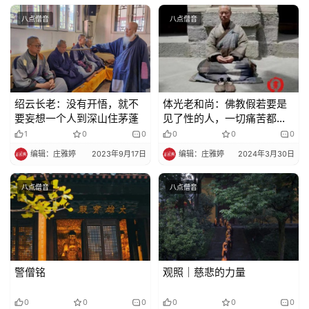
八点僧音
八点僧音
绍云长老：没有开悟，就不
体光老和尚：佛教假若要是
要妄想一个人到深山住茅蓬
见了性的人，一切痛苦都没
了
1
0
0
0
0
0
编辑：庄雅婷
2023年9月17日
编辑：庄雅婷
2024年3月30日
八点僧音
八点僧音
警僧铭
观照｜慈悲的力量
0
0
0
0
0
0