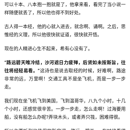
可以十本、八本抱一抱就是了，他拿来看，看完了当小说一
样随便就丢了，所以他也得不到好处。
古人得一本经，他的心就入进去，就念啊、诵啊。之后，思
惟经的义理，所以他很快就证道，很快就开悟。
现在的人精进心生不起来，希有心没有了。
“路远碧天唯冷结，沙河遮日力疲殚，后贤如未按斯旨，往
往将经轻易看。”
这诗也是说去取经的时候，好难啊，路途
非常的远，万里啊！交通工具不是坐飞机，而是一步一步
走。
我们现在坐飞机飞到美国，飞到温哥华，八九个小时，十几
个小时，还感觉很辛苦。一步一步走，怎么走啊！过海要用
船，没有船怎么办呢?弄块木头，或者弄只筏，困难得很。