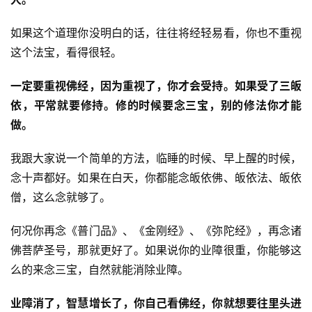
僧
音
如果这个道理你没明白的话，往往将经轻易看，你也不重视
这个法宝，看得很轻。
高
僧
一定要重视佛经，因为重视了，你才会受持。如果受了三皈
访
依，平常就要修持。修的时候要念三宝，别的修法你才能
谈
做。
心
我跟大家说一个简单的方法，临睡的时候、早上醒的时候，
乐
念十声都好。如果在白天，你都能念皈依佛、皈依法、皈依
菩
僧，这么念就够了。
提
何况你再念《普门品》、《金刚经》、《弥陀经》，再念诸
专
佛菩萨圣号，那就更好了。如果说你的业障很重，你能够这
题
么的来念三宝，自然就能消除业障。
公
业障消了，智慧增长了，你自己看佛经，你就想要往里头进
益