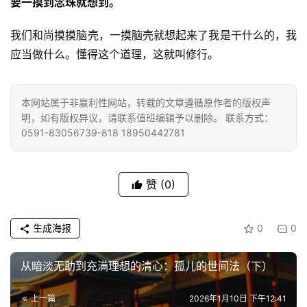
要一摸到念珠就想到。
录
我们和尚摸摸脑壳，一摸脑壳就想起来了我是干什么的，我
佛
应当做什么。懂得这个道理，这就叫修行。
教
艺
术
本网站属于非赢利性网站，转载的文章遵循原作者的版权声
明，如有版权异议，请联系值班编辑予以删除。 联系方式：
政
0591-83056739-818 18950442781
策
法
规
赞
(0)
免
生成海报
0
0
责
声
从暗淡无助到充满理想的清心：孤儿的世间法（下）
明
上一篇
2026年1月10日 下午12:41