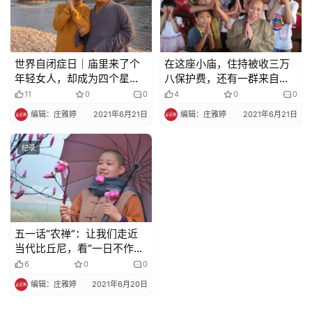
慈
善
佛
世界自闭症日｜庙里来了个
在这座小庙，住持被收三万
教
年轻女人，却成为四个星星
八保护费，还有一群来自星
人
孩子的妈妈，她让一切变得
星的孩子
11
0
0
4
0
0
登录
注册
物
更美好
编辑：庄雅婷
2021年6月21日
编辑：庄雅婷
2021年6月21日
寺
纪录
院
巡
礼
五一话“农禅”：让我们走近
视
当代比丘尼，看“一日不作一
频
日不食”的农禅并重，竟然可
6
0
0
以这么美
编辑：庄雅婷
2021年6月20日
纪
录