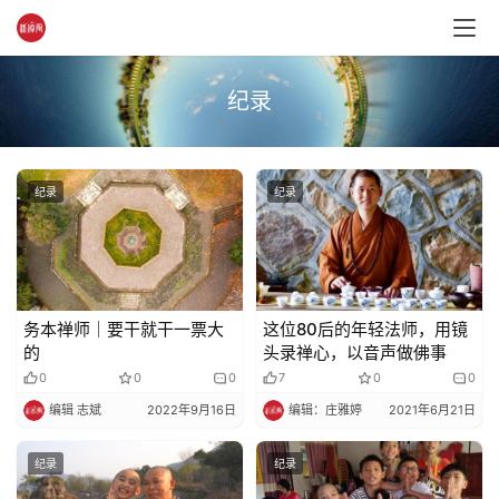
音
高
纪录
僧
访
谈
纪录
纪录
心
乐
菩
提
务本禅师｜要干就干一票大
这位80后的年轻法师，用镜
的
头录禅心，以音声做佛事
专
0
0
0
7
0
0
题
编辑 志斌
2022年9月16日
编辑：庄雅婷
2021年6月21日
公
纪录
纪录
益