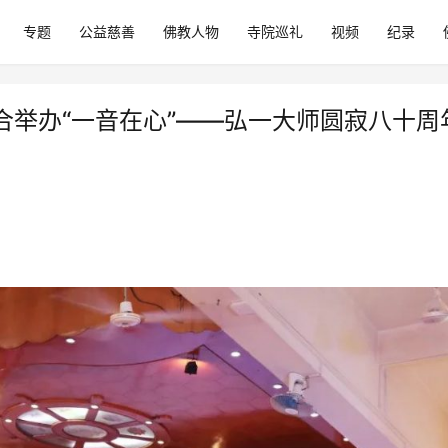
专题
公益慈善
佛教人物
寺院巡礼
视频
纪录
合举办“一音在心”——弘一大师圆寂八十周