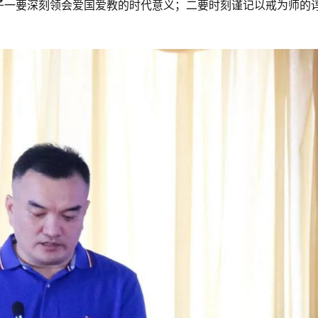
子一要深刻领会爱国爱教的时代意义；二要时刻谨记以戒为师的