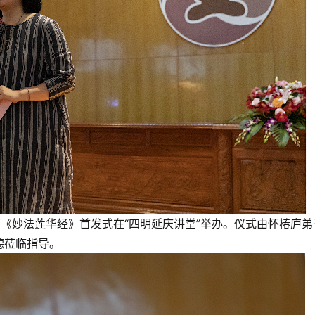
书《妙法莲华经》首发式在“四明延庆讲堂”举办。仪式由怀椿庐弟
德莅临指导。