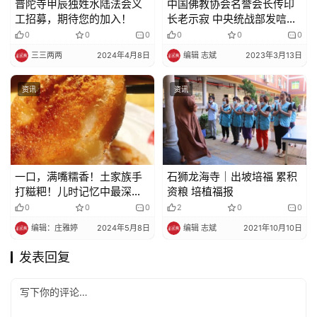
普陀寺甲辰独姓水陆法会义
中国佛教协会名誉会长传印
工招募，期待您的加入！
长老示寂 中央统战部发唁电
表示哀悼
0
0
0
0
0
0
三三两两
2024年4月8日
编辑 志斌
2023年3月13日
资讯
资讯
一口，满嘴糯香！土家族手
石狮龙海寺｜出坡培福 累积
打糍粑！儿时记忆中最深的
资粮 培植福报
味道！
0
0
0
2
0
0
编辑：庄雅婷
2024年5月8日
编辑 志斌
2021年10月10日
发表回复