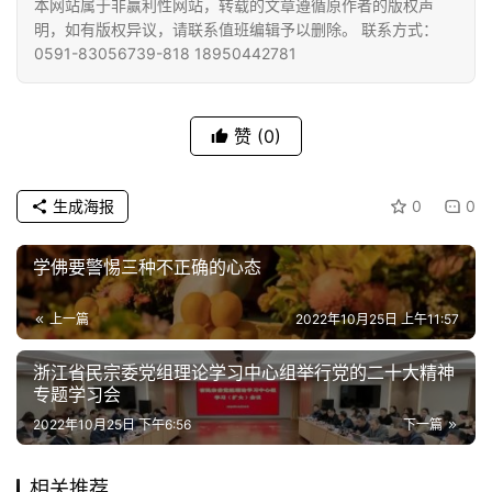
教
本网站属于非赢利性网站，转载的文章遵循原作者的版权声
艺
明，如有版权异议，请联系值班编辑予以删除。 联系方式：
0591-83056739-818 18950442781
术
政
赞
(0)
策
法
规
生成海报
0
0
免
学佛要警惕三种不正确的心态
责
声
上一篇
2022年10月25日 上午11:57
明
浙江省民宗委党组理论学习中心组举行党的二十大精神
专题学习会
2022年10月25日 下午6:56
下一篇
相关推荐