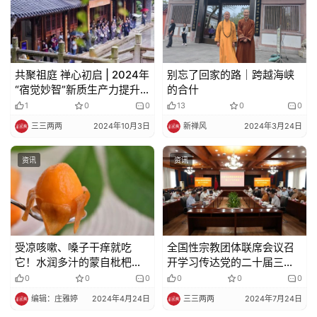
共聚祖庭 禅心初启 | 2024年
别忘了回家的路｜跨越海峡
“宿觉妙智”新质生产力提升
的合什
班正式开班
1
0
0
13
0
0
三三两两
2024年10月3日
新禅风
2024年3月24日
资讯
资讯
受凉咳嗽、嗓子干痒就吃
全国性宗教团体联席会议召
它！水润多汁的蒙自枇杷，
开学习传达党的二十届三中
冬天第一波鲜果！
全会精神
0
0
0
0
0
0
编辑：庄雅婷
2024年4月24日
三三两两
2024年7月24日