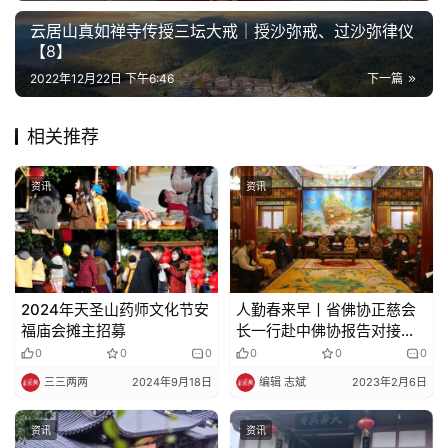
法
规
云居山真如禅寺传授三坛大戒｜授沙弥戒、过沙弥律仪
【8】
免
2022年12月22日 下午6:46
下一篇
责
声
相关推荐
明
资讯
资讯
2024年天圣山药师文化节安
人勤春来早丨省佛协正慈会
福庙会摊主招募
长一行赴中佛协报告对接
2023年重点工作
0
0
0
0
0
0
三三两两
2024年9月18日
编辑 志斌
2023年2月6日
资讯
资讯