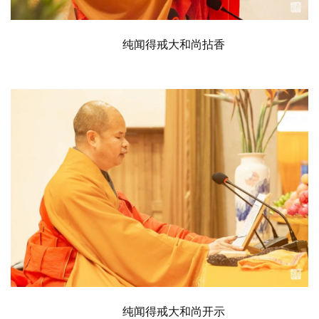
纯闻得戒大和尚拈香
资
讯
八
点
僧
音
高
僧
访
谈
心
纯闻得戒大和尚开示