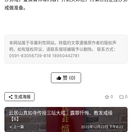
院
戒做准备。
巡
礼
视
频
本网站属于非赢利性网站，转载的文章遵循原作者的版权声
明，如有版权异议，请联系值班编辑予以删除。 联系方式：
0591-83056739-818 18950442781
纪
录
赞
(0)
佛
教
艺
生成海报
0
0
术
云居山真如寺传授三坛大戒｜露罪忏悔、教发戒缘
政
【6】
策
上一篇
2022年12月22日 下午6:22