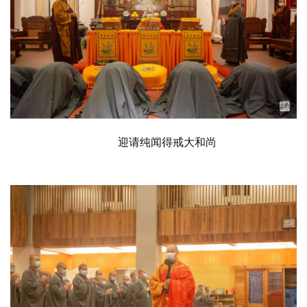
迎请纯闻得戒大和尚