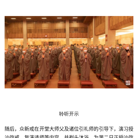
乐
菩
提
专
题
公
益
慈
善
佛
教
人
登录
注册
聆听开示
物
随后，众新戒在开堂大师父及诸位引礼师的引导下，演习授
寺
沙弥戒，复演请师等内容，并剃头沐浴，为第二日正授沙弥