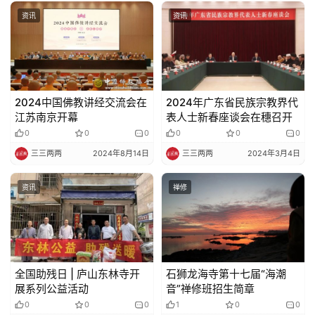
资讯
资讯
2024中国佛教讲经交流会在
2024年广东省民族宗教界代
江苏南京开幕
表人士新春座谈会在穗召开
0
0
0
0
0
0
三三两两
2024年8月14日
三三两两
2024年3月4日
资讯
禅修
全国助残日 | 庐山东林寺开
石狮龙海寺第十七届“海潮
展系列公益活动
音”禅修班招生简章
0
0
0
1
0
0