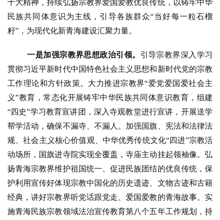
十大精神，持续弘扬宗教界爱国爱教优良传统，以铸牢中华
民族共同体意识为主线，引导各族群众“当好每一粒石榴
政
籽”，为现代化新青海建设汇聚力量。
策
法
一是加强宗教界思想政治引领。
引导宗教界深入学习
规
贯彻习近平新时代中国特色社会主义思想和新时代党的宗教
工作理论和方针政策。大力推进宗教界
“爱党爱国爱社会主
免
义”教育，常态化开展铸牢中华民族共同体意识教育，组建
责
声
“四史”学习教育宣讲团，深入寺观教堂进行宣讲，开展送学
明
帮学活动，确保不漏寺、不漏人。加强国旗、宪法和法律法
规、社会主义核心价值观、中华优秀传统文化“四进”宗教活
动场所，国旗进寺院实现全覆盖，寺庙主动挂起领袖像。弘
扬青海宗教界维护祖国统一、促进民族团结的优良传统，保
护利用宣传好体现宗教中国化的历史遗迹、文物古迹和古籍
经典，讲好宗教界听党话跟党走、爱国爱教的青海故事。实
施青海民族宗教领域法治宣传教育第八个五年工作规划，持