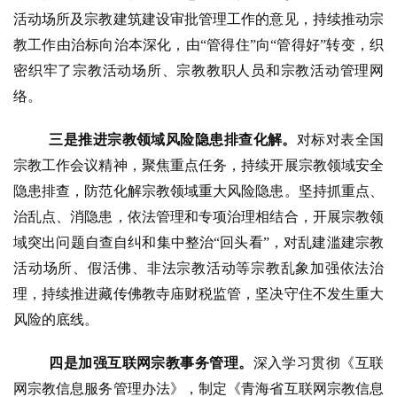
活动场所及宗教建筑建设审批管理工作的意见，持续推动宗
教工作由治标向治本深化，由
“管得住”向“管得好”转变，织
密织牢了宗教活动场所、宗教教职人员和宗教活动管理网
络。
三是推进宗教领域风险隐患排
查化解。
对标对表全国
宗教工作会议精神，聚焦重点任务，持续开展宗教领域安全
资
讯
隐患排查，防范化解宗教领域重大风险隐患。坚持抓重点、
治乱点、消隐患，依法管理和专项治理相结合，开展宗教领
八
域突出问题自查自
纠和集中整治
“回头看”，对乱建滥
建宗教
点
活动场所、假活佛、非法宗教活动等宗教乱象加强依法治
僧
理，持续推进藏传佛教寺庙财税监管，坚决守住不发生重大
音
风险的底线。
高
四是加强互联网宗教事务管理。
深入学习贯彻《互联
僧
网宗教信息服务管理办法》，制定《青海省互联网宗教信息
访