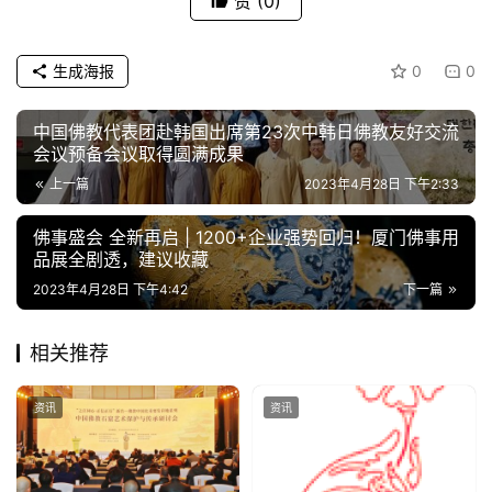
赞
(0)
生成海报
0
0
中国佛教代表团赴韩国出席第23次中韩日佛教友好交流
会议预备会议取得圆满成果
上一篇
2023年4月28日 下午2:33
佛事盛会 全新再启 | 1200+企业强势回归！厦门佛事用
品展全剧透，建议收藏
2023年4月28日 下午4:42
下一篇
相关推荐
资讯
资讯