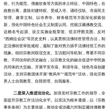
俗、行为规范、僧服饮食等方面的本土特征、中国特色，在
政教分离、废除封建特权、受戒入寺、诵经仪轨、寺庙民主
管理、建章立制、以寺养寺、财务规范等方面深化探索创
新，强化中国特色社会主义制度认同。挖掘汉藏佛教交流、
达赖名号起源、设立实施金瓶掣签、驻京呼图克图、反对
“西姆拉会议”等历史史料，认真贯彻活佛转世管理办法，制
定活佛转世审批规程，遏制了敌对势力插手活佛转世工作的
现象。组织宗教间联谊交友、互访慰问等机制，尊重不同宗
教、不同信仰的历史融合，以宗教文化的融合促进中华民族
共同体的大交融。开展平安寺庙、和谐寺庙、绿色寺庙创建
活动，支持宗教团体开展“教风年”“规范年”活动，强化宗教
界人士自我教育、自我管理、自我服务。
二是深入推进法治化。
加强党对宗教工作的领导，全
面提升宗教工作法
治化水平。以宪法为根本遵循，以《宗教
事务条例》为主要依据，推动全省涉藏六州制定藏传佛教事