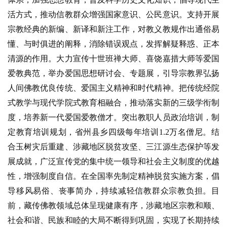
活方式，推动信教群众增强国家意识、公民意识。支持开展
宗教经典的新编、新译和新注工作，对教义教规作出通俗易
懂、与时俱进的阐释，消除错误观点，发挥解疑释惑、正本
清源的作用。大力宣传十世班禅大师、喜饶嘉措大师等爱国
爱教典范，举办爱国思想研讨会、专题展，引导宗教界弘扬
人间佛教优良传统、爱国主义精神和时代精神。把传统经院
式教学与现代学院式教育相融合，推动落实新的三级学衔制
度，培养新一代爱国爱教僧才。突出教职人员政治培训，制
定教育培训规划，省州县乡四级每年培训1.2万名僧尼。结
合玉树灾后重建、涉藏地区脱贫攻坚、三江源生态保护等发
展成就，广泛宣传党的集中统一领导和社会主义制度的优越
性，增强制度自信。在全国率先制定精神脱贫实施方案，倡
导移风易俗、丧事简办，持续减轻信教群众宗教负担。目
前，藏传佛教领域总体呈现健康有序，涉藏地区宗教和顺、
社会和谐、民族和睦的大局不断得到巩固，实现了长期持续