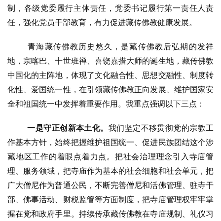
制，各级党委履行主体责任，党委书记履行第一责任人责
任，强化党员干部教育，有力促进藏传佛教健康发展。
青海藏传佛教历史悠久，是藏传佛教后弘期的发祥
地，宗喀巴、十世班
禅、喜饶嘉措大师的诞生地，藏传佛教
中国化的主阵地，体现了文化融合性、思想交融性、制度转
化性、爱国统一性，在引领藏传佛教正向发展、维护国家安
全和祖国统一中发挥着重要作用。我重点强调以下三点：
一是守正创新本土化。
我们坚定不移贯彻党的宗教工
作基本方针，始终
把握维护祖国统一、促进民族团结这个涉
藏地区工作的着眼点着力点。把社会治理理念引入寺庙管
理、服务领域，把寺庙作为基本的社会细胞和社会单元，把
广大僧尼作为普通公民，不断完善僧尼和活佛管理、驻寺干
部、佛事活动、财税监管等方面制度，把寺庙管理权牢牢掌
握在党和政府手里。持续传承藏传佛教在寺庙规制、礼仪习