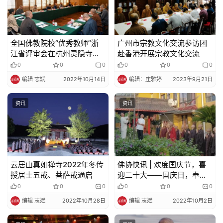
全国佛教院校“优秀教师”浙
广州市宗教文化交流参访团
江省评审会在杭州灵隐寺召
赴香港开展宗教文化交流
开
0
0
0
0
0
0
编辑 志斌
2022年10月14日
编辑：庄雅婷
2023年9月21日
资讯
资讯
云居山真如禅寺2022年冬传
佛协快讯 | 欢度国庆节，喜
授居士五戒、菩萨戒通启
迎二十大——国庆日，奉化
佛教场所掠影
0
0
0
0
0
0
编辑 志斌
2022年10月28日
编辑 志斌
2022年10月2日