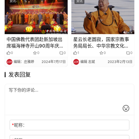
资讯
资讯
中国佛教代表团赴新加坡出
星云长老圆寂，国家宗教事
席福海禅寺开山90周年庆祝
务局局长、中华宗教文化交
活动
流协会会长崔茂虎致唁电
0
0
0
1
0
0
编辑：庄雅婷
2024年7月17日
编辑 志斌
2023年2月13日
发表回复
*
昵称：