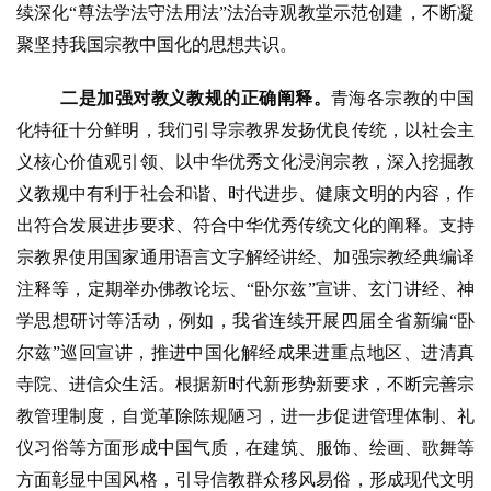
续深化“尊法学法守法用法”法治寺观教堂示范创建，不断凝
聚坚持我国宗教中国化的思想共识。
二是加强对教义教规的正确阐释。
青海各宗教的中国
化特征十分鲜明，我
们引导宗教界发扬优良传统，以社会主
义核心价值观引领、以中华优秀文化浸润宗教，深入挖掘教
义教规中有利于社会和谐、时代进步、健康文明的内容，作
出符合发展进步要求、符合中华优秀传统文化的阐释。支持
宗教界使用国家通用语言文字解经讲经、加强宗教经典编译
注释等，定期举办佛教论坛、
“卧尔兹”宣讲、玄门讲经、神
学思想研讨等活动，例如，我省连续开展四届全省新编“卧
尔兹”巡回宣讲，推进中国化解经成果进重点地区、进清真
寺院、进信众生活。根据新时代新形势新要求，不断完善宗
教管理制度，自觉革除陈规陋习，进一步促进管理体制、礼
仪习俗等方面形成中国气质，在建筑、服饰、绘画、歌舞等
方面彰显中国风格，引导信教群众移风易俗，形成现代文明