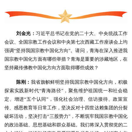
人
登录
注册
物
寺
院
刘金光：
习近平总书记在党的二十大、中央统战工作
巡
会议、全国宗教工作会议和中央第七次西藏工作座谈会上均
礼
强调
“坚持我国宗教中国化方向”。请问，青海在深入推进我
国宗教中国化方面有哪些举措？青海是重要的涉藏地区，在
视
坚持藏传佛教中国化方向方面取得哪些成效？
频
陈刚：
我省旗帜鲜明坚持我国宗教中国化方向，积极
纪
探索实践新时代
“青海路径”，聚焦维护祖国统一和社会稳
录
定、增进“五个认同”，强化社会治理、信访接待、政策宣
传、感恩教育等日常工作，坚决反对十四世达赖集团的分裂
佛
破坏活动，坚决打击“三股势力”，不断筑牢我国宗教中国化
教
艺
的政治基础、思想基础和群众基础。我们将深入贯彻党的二
术