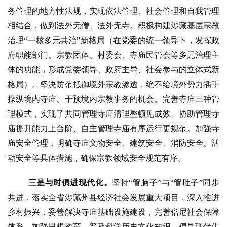
务管理的地方性法规，实现依法管理、社会管理和自我管理
相结合，做到法外无僧、法外无寺。积极构建涉藏基层宗教
治理
“一核多元共治”新格局（在党委的统一领导下，发挥政
府职能部门、宗教团体、村委会、寺庙民管会等多元治理主
体的功能，形成党委领导、政府主导、社会参与的立体式新
格局）。坚决防范抵御境外宗教渗透，绝不给境外势力插手
操纵境内寺庙、干预境内宗教事务的机会。完善寺庙三种管
理模式，实现了共同管理寺庙清理整顿见成效、协助管理寺
庙提升能力上台阶、自主管理寺庙有序运行更规范。加强寺
庙安全管理，明确寺庙文物安全、建筑安全、消防安全、活
动安全等具体措施，确保宗教领域安全规范有序。
三是与时俱进现代化。
坚持
“管脑子”与“管肚子”同步
共进，落实全
省涉藏州县经济社会发展重大项目，深入推进
乡村振兴，妥善解决寺庙基础设施建设，完善僧尼社会保障
体系，加强思想教育，普及科学历史文化知识，倡导现代生