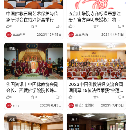
中国佛教石窟艺术保护与传
五台山塔院寺商标遭恶意注
承研讨会在绍兴新昌举行
册？官方声明未授权：将依
法追究其法律责任
0
0
0
0
0
0
三三两两
2023年12月15日
三三两两
2024年4月11日
资讯
资讯
佛国资讯丨中国佛教协会副
2023中国佛教讲经交流会圆
会长、西藏佛学院院长珠康·
满闭幕 15位法师荣获“金莲
土登克珠活佛一行参访普陀
花”奖
0
0
0
0
0
0
山
smy
2023年6月5日
编辑：庄雅婷
2023年7月10日
资讯
资讯