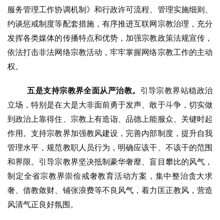
服务管理工作协调机制》和行政许可流程、管理实施细则、
谈
约谈惩戒制度等配套措施，有序推进互联网宗教治理，充分
心
发挥各类媒体的传播特点和优势，加强宗教政策法规宣传，
乐
依法打击非法网络宗教活动，牢牢掌握网络宗教工作的主动
菩
权。
提
五是支持宗教界全面从严治教。
引导宗教界站稳政治
专
立场，特别是在大是大非面前勇于发声、敢于斗争，切实做
题
到政治上靠得住、宗教上有造诣、品德上能服众、关键时起
作用。支持宗教界加强教风建设，完善内部制度，提升自我
公
管理水平，规范教职人员行为，明确应该干、不该干的范围
益
和界限。引导宗教界坚决抵制豪华奢靡、盲目攀比的风气，
慈
善
制定全省宗教界崇俭戒奢教育活动方案，集中整治贪大求
奢、借教敛财、铺张浪费等不良风气，着力匡正教风，营造
佛
风清气正良好氛围。
教