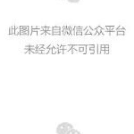
点
僧
音
高
僧
访
谈
心
乐
菩
提
专
题