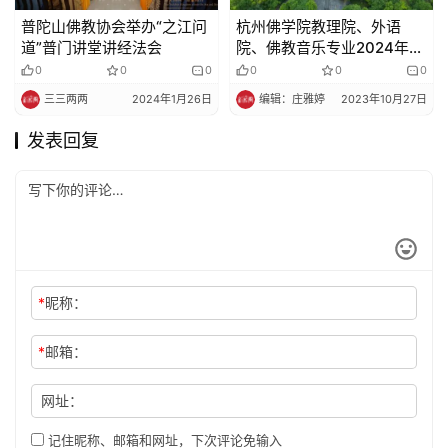
普陀山佛教协会举办“之江问
杭州佛学院教理院、外语
道”普门讲堂讲经法会
院、佛教音乐专业2024年招
生简章
0
0
0
0
0
0
三三两两
2024年1月26日
编辑：庄雅婷
2023年10月27日
发表回复
*
昵称：
*
邮箱：
网址：
记住昵称、邮箱和网址，下次评论免输入