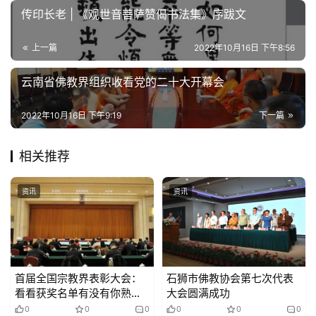
传印长老 | 《观世音菩萨赞偈书法集》序跋文
上一篇
2022年10月16日 下午8:56
云南省佛教界组织收看党的二十大开幕会
2022年10月16日 下午9:19
下一篇
相关推荐
资讯
资讯
首届全国宗教界表彰大会：
石狮市佛教协会第七次代表
看看获奖名单有没有你熟悉
大会圆满成功
的机构
0
0
0
0
0
0