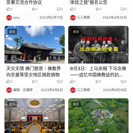
签署交流合作协议
体验之旅”报名公告
0
0
0
2
0
0
smy
2023年5月17日
三三两两
2024年4月25日
资讯
资讯
天灾无情 佛门慈悲｜佛教界
9月3日：上马杀贼 下马念佛
向京冀等受灾地区捐款捐物
——追忆中国佛教徒的抗日
壮举
0
0
0
1
0
0
编辑：庄雅婷
2023年8月8日
三三两两
2024年9月18日
资讯
资讯