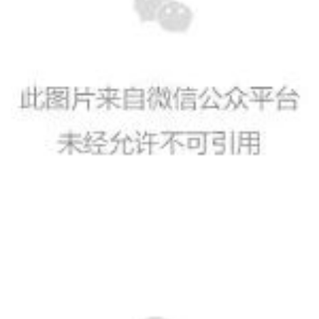
纪
录
佛
教
艺
术
政
策
法
规
免
责
声
明