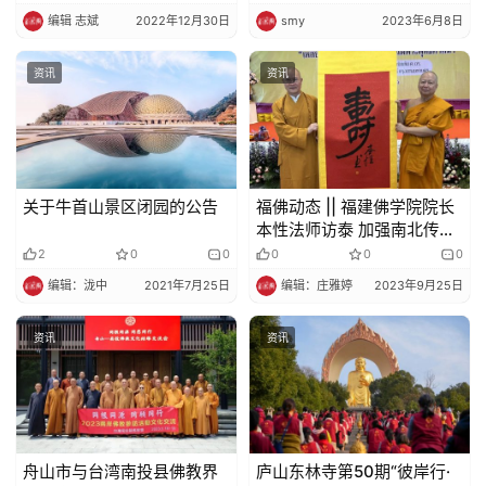
编辑 志斌
2022年12月30日
smy
2023年6月8日
资讯
资讯
关于牛首山景区闭园的公告
福佛动态 || 福建佛学院院长
本性法师访泰 加强南北传佛
教教育交流
2
0
0
0
0
0
编辑：泷中
2021年7月25日
编辑：庄雅婷
2023年9月25日
资讯
资讯
舟山市与台湾南投县佛教界
庐山东林寺第50期“彼岸行·