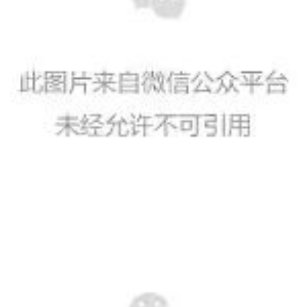
公
益
慈
善
佛
教
人
登录
注册
物
寺
院
巡
礼
视
频