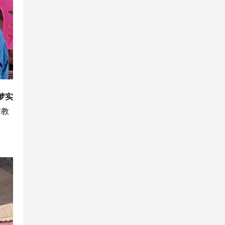
梦实
信教