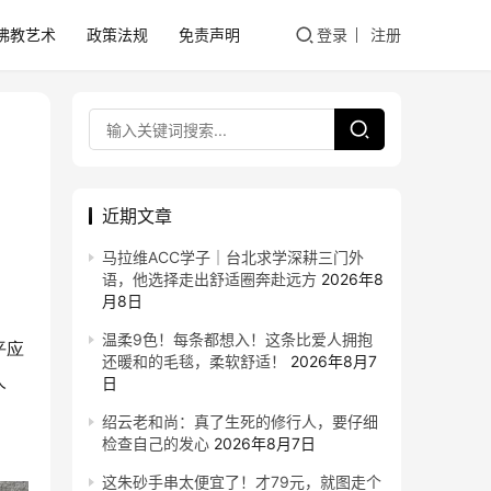
佛教艺术
政策法规
免责声明
登录
注册
近期文章
马拉维ACC学子｜台北求学深耕三门外
语，他选择走出舒适圈奔赴远方
2026年8
月8日
温柔9色！每条都想入！这条比爱人拥抱
平应
还暖和的毛毯，柔软舒适！
2026年8月7
人
日
绍云老和尚：真了生死的修行人，要仔细
检查自己的发心
2026年8月7日
这朱砂手串太便宜了！才79元，就图走个