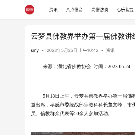
资讯
八点僧音
高僧访谈
心乐菩提
云梦县佛教界举办第一届佛教讲
smy
•
2023年5月25日 上午10:42
•
资讯
来源：湖北省佛教协会  时间：2023-05-24
5
月
18
日上午，云梦县佛教界举办第一届佛
邀出席，孝感市委统战部宗教科科长董文峰，市
员、信教群众代表等
50
余人参加活动。