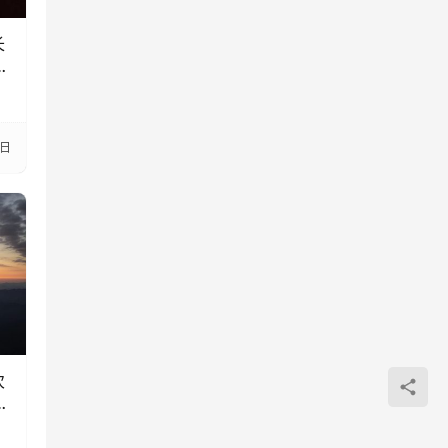
长
向
2日
次
时
引