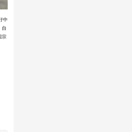
好中
、自
国宗