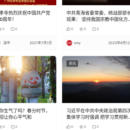
孝寺热烈庆祝中国共产党
中共青海省委常委、统战部部
00周年！
班果： 坚持我国宗教中国化方
促进藏传佛教健康传承
0
0
0
0
0
：泷中
2021年7月1日
smy
2023年6月1
资讯
你生气了吗？春分时节，
习近平在中共中央政治局第四
招让你心平气和
集体学习时强调 把学习贯彻新
代中国特色社会主义思想不断
0
0
0
0
0
向深入