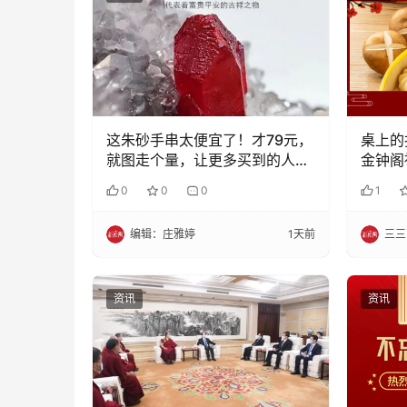
这朱砂手串太便宜了！才79元，
桌上的
就图走个量，让更多买到的人，
金钟阁
好事连连，朱事吉祥！
计划”
0
0
0
1
美味即
编辑：庄雅婷
1天前
三三
资讯
资讯