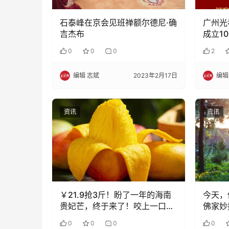
石泰峰在京会见班禅额尔德尼·确
广州光
吉杰布
成立1
0
0
0
2
编辑 志斌
2023年2月17日
编辑
资讯
资讯
￥21.9抢3斤！盼了一年的海南
今天，
贵妃芒，终于来了！咬上一口，
佛家妙
鲜甜如蜜！
0
0
0
0