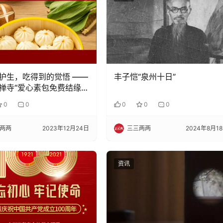
护生，吃得到的觉悟 ——
丰子恺“泉州十日”
禅寺“爱心素包免费结缘
筹备中，充满爱和慈悲的
0
0
0
0
0
将出炉！
两两
2023年12月24日
三三两两
2024年8月1
资讯