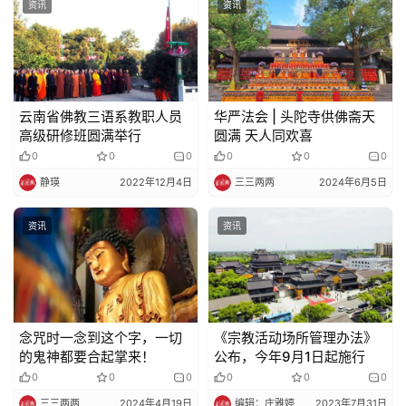
资讯
资讯
云南省佛教三语系教职人员
华严法会 | 头陀寺供佛斋天
高级研修班圆满举行
圆满 天人同欢喜
0
0
0
0
0
0
静瑛
2022年12月4日
三三两两
2024年6月5日
资讯
资讯
念咒时一念到这个字，一切
《宗教活动场所管理办法》
的鬼神都要合起掌来！
公布，今年9月1日起施行
0
0
0
0
0
0
三三两两
2024年4月19日
编辑：庄雅婷
2023年7月31日