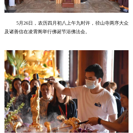
5月26日，农历四月初八上午九时许，径山寺两序大众
及诸善信在凌霄阁举行佛诞节浴佛法会。