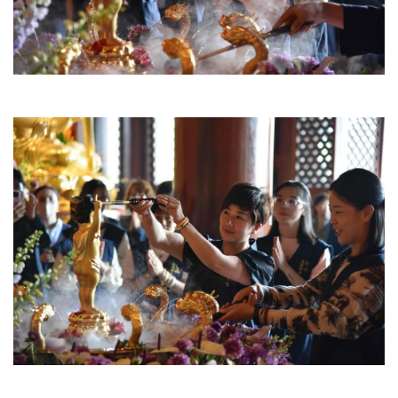
视
频
纪
录
佛
教
艺
术
政
策
法
规
免