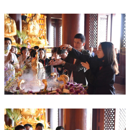
资
讯
八
点
僧
音
高
僧
访
谈
心
乐
菩
提