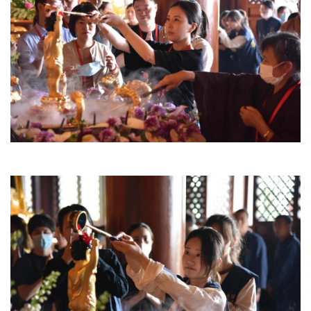
专
题
公
益
慈
善
佛
教
人
登录
注册
物
寺
院
巡
礼