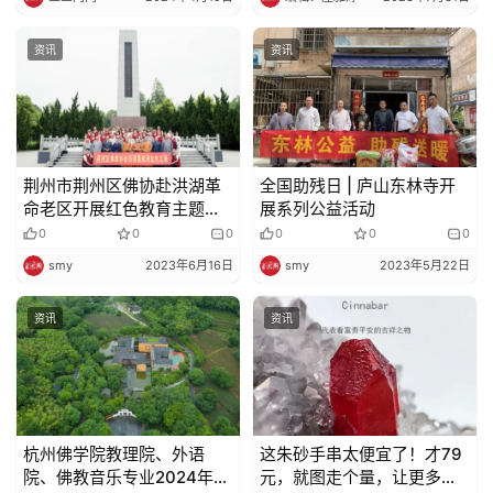
资讯
资讯
荆州市荆州区佛协赴洪湖革
全国助残日 | 庐山东林寺开
命老区开展红色教育主题活
展系列公益活动
动
0
0
0
0
0
0
smy
2023年6月16日
smy
2023年5月22日
资讯
资讯
杭州佛学院教理院、外语
这朱砂手串太便宜了！才79
院、佛教音乐专业2024年招
元，就图走个量，让更多买