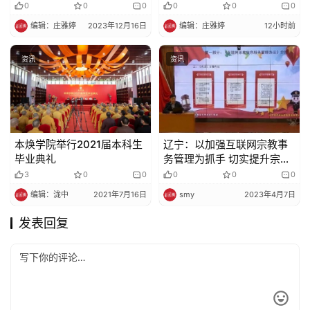
生简章
到的人，好事连连，朱事吉
0
0
0
0
0
0
祥！
编辑：庄雅婷
2023年12月16日
编辑：庄雅婷
12小时前
资讯
资讯
本焕学院举行2021届本科生
辽宁：以加强互联网宗教事
毕业典礼
务管理为抓手 切实提升宗教
事务治理现代化水平
3
0
0
0
0
0
编辑：泷中
2021年7月16日
smy
2023年4月7日
发表回复