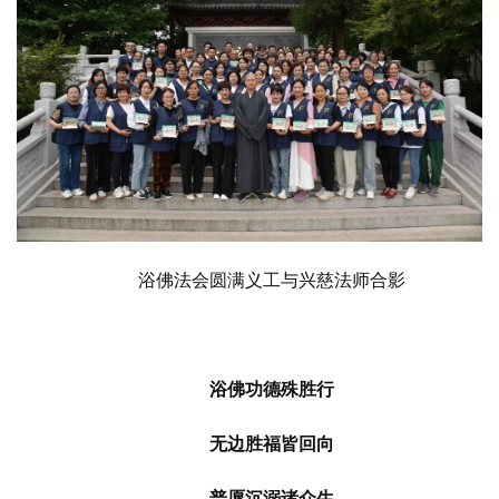
浴佛法会圆满义工与兴慈法师合影
浴佛功德殊胜行
无边胜福皆回向
普愿沉溺诸众生