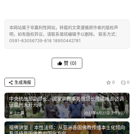
巡
礼
视
本网站属于非赢利性网站，转载的文章遵循原作者的版权声
频
明，如有版权异议，请联系值班编辑予以删除。 联系方式：
0591-83056739-818 18950442781
纪
录
赞
(0)
佛
教
生成海报
0
0
艺
术
中央统战部副部长、国家宗教事务局局长陈瑞峰走访调
研泉州大开元寺
政
上一篇
2023年6月27日 上午9:27
策
法
福佛讲堂 || 本性法师：从亚洲各国佛教传播本土化倾向
规
看坚持我国佛教中国化方向