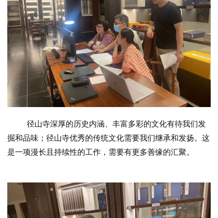
资
讯
八
点
僧
音
径山寺深厚的历史内涵、丰富多彩的文化有待我们发
高
掘和品味；径山寺优秀的传统文化需要我们继承和发扬。这
僧
是一项漫长且持续性的工作，需要有更多善缘的汇聚。
访
谈
心
乐
菩