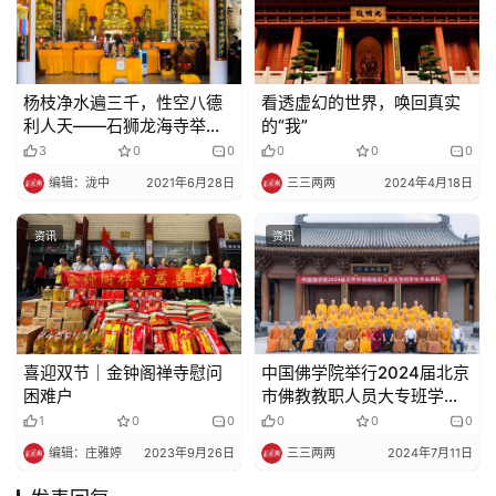
杨枝净水遍三千，性空八德
看透虚幻的世界，唤回真实
利人天——石狮龙海寺举行
的“我”
普佛放生祈福法会
3
0
0
0
0
0
编辑：泷中
2021年6月28日
三三两两
2024年4月18日
资讯
资讯
喜迎双节｜金钟阁禅寺慰问
中国佛学院举行2024届北京
困难户
市佛教教职人员大专班学生
毕业典礼
1
0
0
0
0
0
编辑：庄雅婷
2023年9月26日
三三两两
2024年7月11日