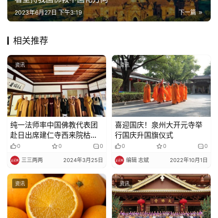
2023年6月27日 下午3:19
下一篇
免
责
相关推荐
声
明
资讯
资讯
纯一法师率中国佛教代表团
喜迎国庆！泉州大开元寺举
赴日出席建仁寺西来院枯山
行国庆升国旗仪式
水庭园落成仪式暨天井白龙
0
0
0
0
0
0
图开光法会
三三两两
2024年3月25日
编辑 志斌
2022年10月1日
资讯
资讯