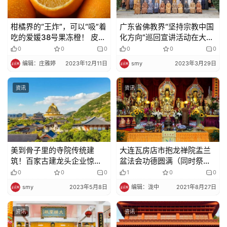
柑橘界的“王炸”，可以“吸”着
广东省佛教界“坚持宗教中国
吃的爱媛38号果冻橙！ 皮薄
化方向”巡回宣讲活动在大佛
肉嫩，香甜多汁，抢鲜尝~
寺举行
0
0
0
0
0
0
编辑：庄雅婷
2023年12月11日
smy
2023年3月29日
资讯
资讯
美到骨子里的寺院传统建
大连瓦房店市抱龙禅院盂兰
筑！百家古建龙头企业惊艳
盆法会功德圆满（同时祭奠
亮相厦门佛事展，让人大饱
英烈）
0
0
0
1
0
0
眼福！
smy
2023年5月8日
编辑：泷中
2021年8月27日
资讯
资讯