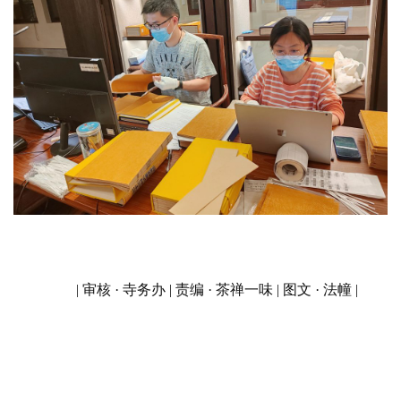
提
专
题
公
益
慈
善
佛
教
| 审核 · 寺务办 | 责编 · 茶禅一味 | 图文 · 法幢 | 
人
登录
注册
物
寺
院