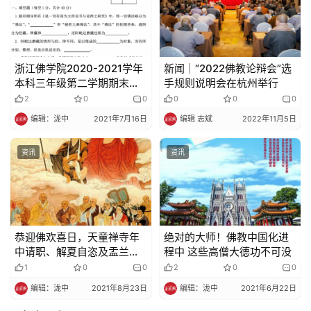
浙江佛学院2020-2021学年
新闻｜“2022佛教论辩会”选
本科三年级第二学期期末考
手规则说明会在杭州举行
试 阿毗达磨概论 试卷
2
0
0
0
0
0
编辑：泷中
2021年7月16日
编辑 志斌
2022年11月5日
资讯
资讯
恭迎佛欢喜日，天童禅寺年
绝对的大师！佛教中国化进
中请职、解夏自恣及盂兰盆
程中 这些高僧大德功不可没
会圆满
1
0
0
2
0
0
编辑：泷中
2021年8月23日
编辑：泷中
2021年6月22日