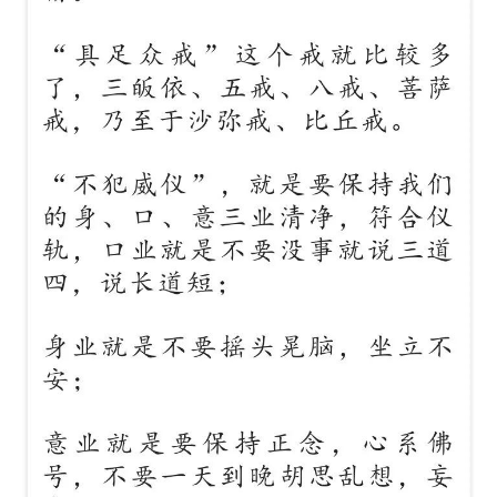
资
讯
八
点
僧
音
高
僧
访
谈
心
乐