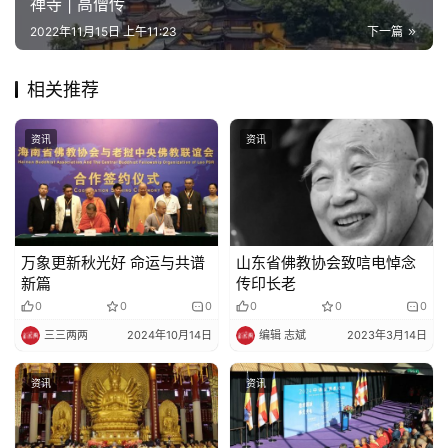
禅寺 | 高僧传
2022年11月15日 上午11:23
下一篇
相关推荐
资讯
资讯
万象更新秋光好 命运与共谱
山东省佛教协会致唁电悼念
新篇
传印长老
0
0
0
0
0
0
三三两两
2024年10月14日
编辑 志斌
2023年3月14日
资讯
资讯