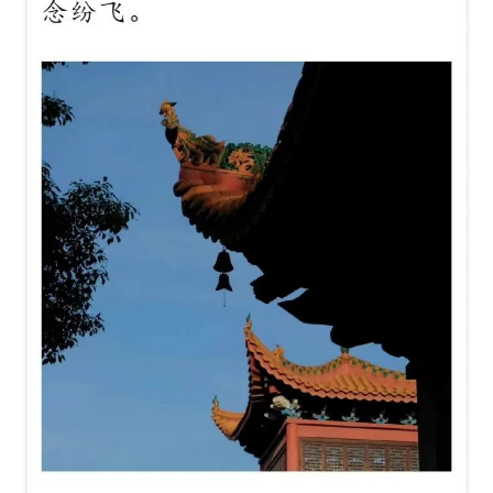
菩
提
专
题
公
益
慈
善
佛
教
人
登录
注册
物
寺
院