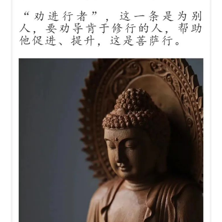
规
免
责
声
明