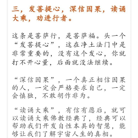
巡
礼
视
频
纪
录
佛
教
艺
术
政
策
法