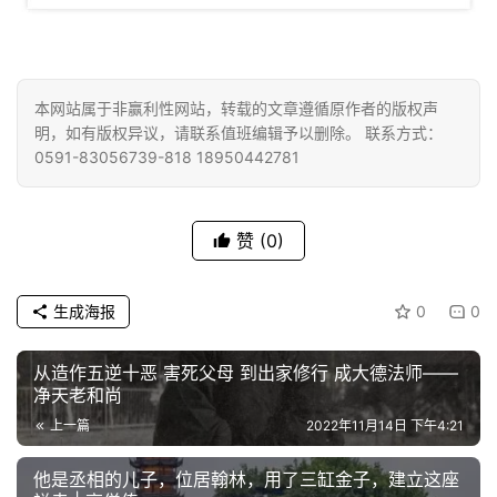
本网站属于非赢利性网站，转载的文章遵循原作者的版权声
明，如有版权异议，请联系值班编辑予以删除。 联系方式：
0591-83056739-818 18950442781
赞
(0)
生成海报
0
0
从造作五逆十恶 害死父母 到出家修行 成大德法师——
净天老和尚
上一篇
2022年11月14日 下午4:21
他是丞相的儿子，位居翰林，用了三缸金子，建立这座