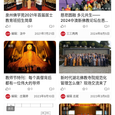
泉州佛学苑2021年首届居士
慈悲圆融 多元共生——
教育班招生简章
2024中澳新佛教论坛在悉尼
开幕
2
0
0
0
0
0
编辑：泷中
2021年7月21日
三三两两
2024年8月5日
资讯
资讯
教师节特刊：每个高僧背后
新时代湖北佛教寺院规范化
都有一位伟大的导师
管理怎么做？现场交流来了
0
0
0
1
0
0
编辑：庄雅婷
2023年9月10日
编辑 志斌
2023年3月6日
资讯
资讯