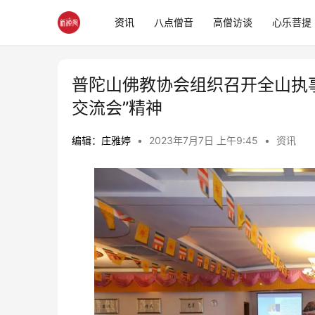
资讯
八点僧音
高僧访谈
心乐菩提
普陀山佛教协会组织召开全山执
交流会”精神
编辑：庄雅婷
•
2023年7月7日 上午9:45
•
资讯