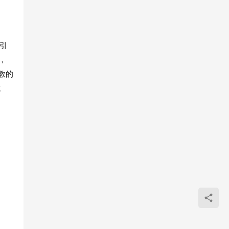
引
，
教的
成