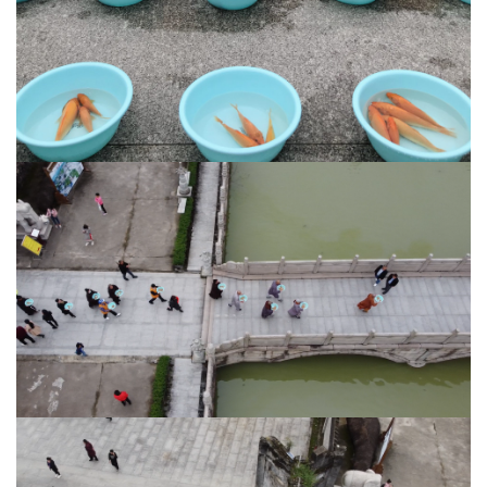
人
登录
注册
物
寺
院
巡
礼
视
频
纪
录
佛
教
艺