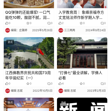
QQ弹弹的还能爆浆! 一口气
入学教育周│ 象峰崇福寺方
能吃10颗，酸甜不腻，润嗓
丈宽铭法师作新学期入学开
消食，包包里常备~
示
0
0
0
2
0
0
编辑：庄雅婷
2025年5月26日
三三两两
2024年9月24日
资讯
资讯
江西佛教界庆祝共和国73周
“打佛七”最全讲解，学佛人
年华诞纪实（一）
必看
0
0
0
4
0
0
编辑 志斌
2022年10月5日
编辑 志斌
2023年2月3日
资讯
资讯