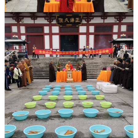
访
谈
心
乐
菩
提
专
题
公
益
慈
善
佛
教