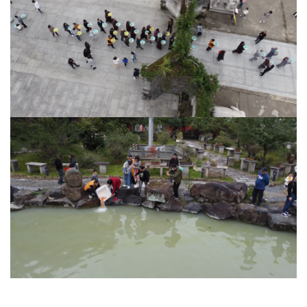
术
政
策
法
规
免
责
声
明