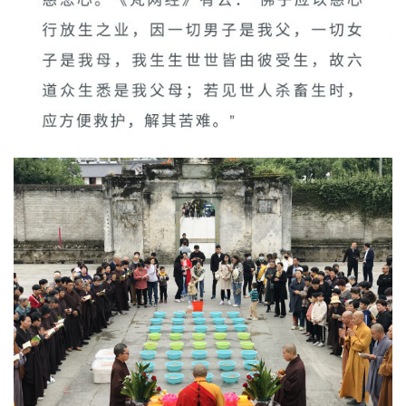
资
讯
八
点
僧
音
高
僧