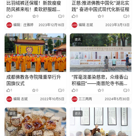
比羽绒裤还保暖！新款瘦瘦
正慈:推进佛教中国化“湖北实
防风裤来啦！柔软舒服超温
践” 奋进中国式现代化新征程
暖，一条过冬！高品质福利
0
0
0
0
0
0
团，试穿价不到50抢！
编辑：庄雅婷
2023年12月16日
编辑 志斌
2023年3月13日
资讯
资讯
成都佛教各寺院隆重举行升
“挥毫泼墨染慈悲，众缘香山
国旗仪式
积福田”——南普陀寺书画义
卖展开幕
1
0
0
0
0
0
编辑 志斌
2022年10月5日
三三两两
2024年5月30日
资讯
资讯