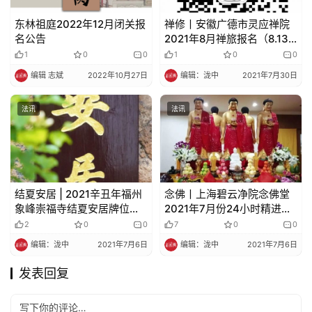
东林祖庭2022年12月闭关报
禅修丨安徽广德市灵应禅院
名公告
2021年8月禅旅报名（8.13-
8.15）
1
0
0
1
0
0
编辑 志斌
2022年10月27日
编辑：泷中
2021年7月30日
法讯
法讯
结夏安居 | 2021辛丑年福州
念佛丨上海碧云净院念佛堂
象峰崇福寺结夏安居牌位线
2021年7月份24小时精进念
上登记（最新版）
佛通告
2
0
0
7
0
0
编辑：泷中
2021年7月6日
编辑：泷中
2021年7月6日
发表回复