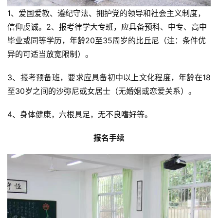
1、爱国爱教、遵纪守法、拥护党的领导和社会主义制度，
专
信仰虔诚。2、报考律学大专班，应具备预科、中专、高中
题
毕业或同等学历，年龄20至35周岁的比丘尼（注：条件优
异的可适当放宽限制）。
公
益
3、报考预备班，要求应具备初中以上文化程度，年龄在18
慈
至30岁之间的沙弥尼或女居士（无婚姻或恋爱关系）。
善
4、身体健康，六根具足，无不良嗜好等。
佛
教
报名手续
人
登录
注册
物
寺
院
巡