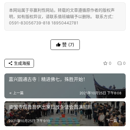
本网站属于非赢利性网站，转载的文章遵循原作者的版权声
明，如有版权异议，请联系值班编辑予以删除。 联系方式：
0591-83056739-818 18950442781
赞
(7)
生成海报
0
0
嘉兴圆通古寺｜精进佛七，殊胜开始！
上一篇
2021年10月25日 下午8:08
资国寺观音菩萨出家日放生法会圆满回顾
2021年10月25日 下午9:10
下一篇