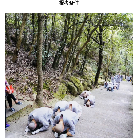
报考条件
资
讯
八
点
僧
音
高
僧
访
谈
心
乐
菩
提