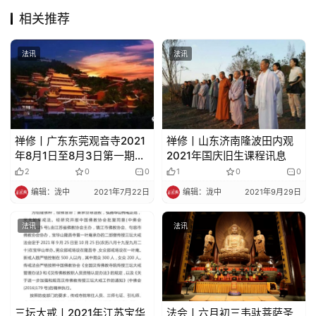
相关推荐
法讯
法讯
禅修丨广东东莞观音寺2021
禅修丨山东济南隆波田内观
年8月1日至8月3日第一期自
2021年国庆旧生课程讯息
然禅修班通启​
2
0
0
1
0
0
编辑：泷中
2021年7月22日
编辑：泷中
2021年9月29日
法讯
法讯
三坛大戒丨2021年江苏宝华
法会丨六月初三韦驮菩萨圣