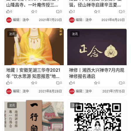
山隆昌寺、一叶庵传授三坛
诞，径山禅寺启建辛丑夏护
大戒及居士戒通启
国息灾冥阳两利水陆法会通
6
0
0
2
0
0
启
编辑：泷中
2021年7月23日
编辑：泷中
2021年6月23日
法讯
法讯
地藏丨安徽芜湖三华寺2021
禅修丨湘西大兴禅寺7月内观
年 “饮水思源 知恩报恩”地藏
禅修报名通启
七学修活动法讯
0
0
0
6
0
0
编辑：泷中
2021年8月28日
编辑：泷中
2021年7月15日
法讯
法讯