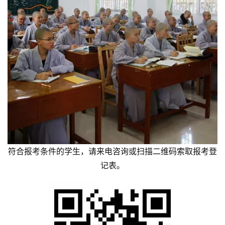
礼
视
频
纪
录
佛
教
艺
术
符合报考条件的学生，请来电咨询或扫描二维码索取报考登
记表。
政
策
法
规