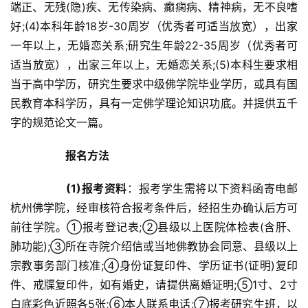
端正、无残(隐)疾、无传染病、癫痫病、精神病，无不良嗜
好;(4)本科年龄18岁-30周岁（优秀者可适当放宽），出家
一年以上，无婚恋关系;研究生年龄22-35周岁（优秀者可
适当放宽），出家三年以上，无婚恋关系;(5)本科生要求相
当于高中学历，研究生要求中级佛学院毕业学历，或具有国
民教育本科学历，具有一定佛学理论知识功底。并提供五千
字的规范论文一篇。	
报名方法
(1)报考资料
：报考学生需将以下资料函寄电邮
杭州佛学院，经审核符合报考条件后，经招生办确认后方可
前往学院。①报考登记表;②县级以上医院体检表(含肝、
肺功能);③所在寺院介绍信或当地佛教协会同意、县级以上
宗教事务部门核准;④身份证复印件、学历证书(证明)复印
件、戒牒复印件，如有婚史，请提供离婚证明;⑤1寸、2寸
白底彩色近照各5张;⑥本人联系电话;⑦报考研究生班，以