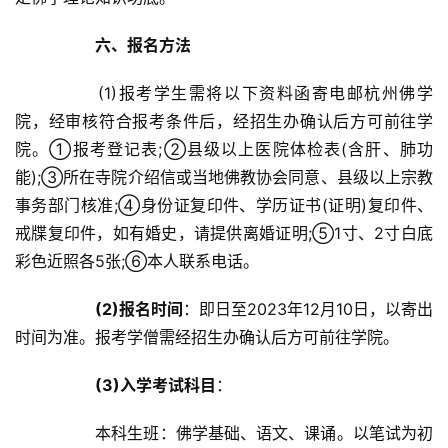
六、报名方法
		(1)报考学生需将以下资料函寄电邮杭州佛学
院，经审核符合报考条件后，经招生办确认后方可前往学
院。①报考登记表;②县级以上医院体检表(含肝、肺功
能);③所在寺院介绍信或当地佛教协会同意、县级以上宗教
事务部门核准;④身份证复印件、学历证书(证明)复印件、
戒牒复印件，如有婚史，请提供离婚证明;⑤1寸、2寸白底
彩色近照各5张;⑥本人联系电话。	
(2)报名时间
：即日至2023年12月10日，以寄出
时间为准。报考学僧需经招生办确认后方可前往学院。	
(3)入学考试科目
：	
		本科生班：佛学基础、语文、课诵。以笔试为初