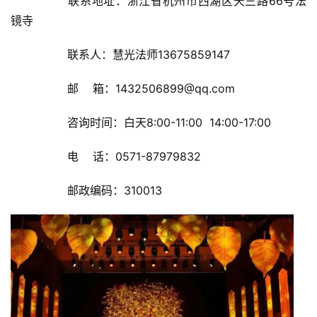
		联系地址：浙江省杭州市西湖区天竺路66号法
镜寺	
		联系人：慧光法师13675859147	
		邮    箱：1432506899@qq.com	
		咨询时间：白天8:00-11:00  14:00-17:00	
		电    话：0571-87979832	
		邮政编码：310013	