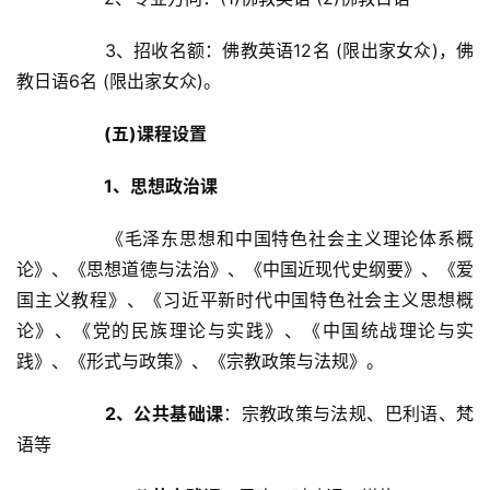
人
登录
注册
物
		3、招收名额：佛教英语12名 (限出家女众)，佛
教日语6名 (限出家女众)。	
寺
院
(五)课程设置
巡
礼
1、思想政治课
《毛泽东思想和中国特色社会主义理论体系概
视
频
论》、《思想道德与法治》、《中国近现代史纲要》、《爱
国主义教程》、《习近平新时代中国特色社会主义思想概
纪
论》、《党的民族理论与实践》、《中国统战理论与实
录
践》、《形式与政策》、《宗教政策与法规》。
佛
2、公共基础课
：宗教政策与法规、巴利语、梵
教
语等	
艺