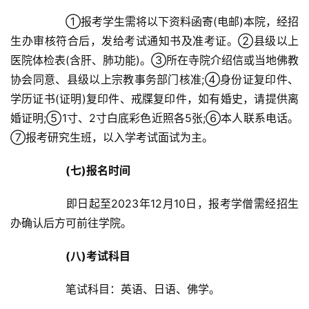
		①报考学生需将以下资料函寄(电邮)本院，经招
生办审核符合后，发给考试通知书及准考证。②县级以上
医院体检表(含肝、肺功能)。③所在寺院介绍信或当地佛教
协会同意、县级以上宗教事务部门核准;④身份证复印件、
学历证书(证明)复印件、戒牒复印件，如有婚史，请提供离
婚证明;⑤1寸、2寸白底彩色近照各5张;⑥本人联系电话。
⑦报考研究生班，以入学考试面试为主。	
(七)报名时间
		即日起至2023年12月10日，报考学僧需经招生
办确认后方可前往学院。	
(八)考试科目
		笔试科目：英语、日语、佛学。	