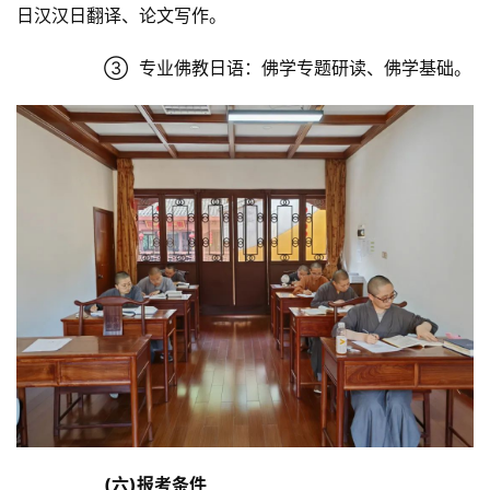
日汉汉日翻译、论文写作。	
		③  专业佛教日语：佛学专题研读、佛学基础。	
(六)报考条件