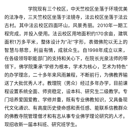
		学院现有三个校区，中天竺校区坐落于环境优美
的法净寺，三天竺校区坐落于法镜寺，法云校区坐落于法云
古村。其中法云校区四面环山，风景秀丽。2010年一期工
程完成，并投入使用。法云校区用地面积约170余亩，建筑
面积1万多平米，整体设计为“卍”字形，表徵佛陀以无上的
智慧与慈悲，利益有情，成就众生。自1998年成立以来，
在各级领导职能部门的支持和关心下，在院长光泉法师的带
领下，佛学院秉承“学修为根本，学术为核心，艺术为特色”
的办学理念，二十多年来风雨兼程，不断前行，为佛教界输
送了大批优秀人才。教理院（男众）经过多年办学，目前课
程设置系统全面、师资稳定，设本科、研究生二级教学。专
门培养爱国爱教、学修并重，既有专业佛教知识，又具备现
代文化通识、有高度历史使命感和责任感、能联系信教群众
的佛教寺院管理僧才和有志从事专业佛学理论研究的人才。
现招收新一届本科班、研究班学生。	