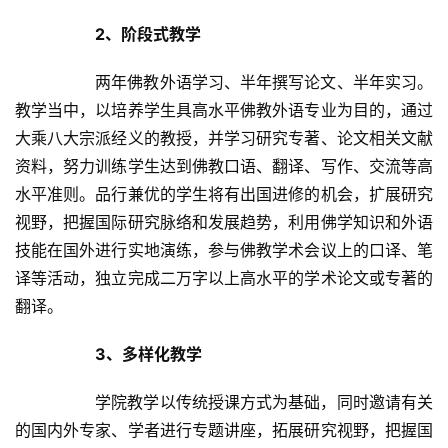
2、阶段式教学
		两年佛教外语学习、半年撰写论文、半年实习。
教学当中，以培养学生具高水平佛教外语专业为目的，通过
大乘八大宗派经义的教授，并学习研究专著、论文相关文献
资料，努力训练学生达到佛教口语、翻译、写作、交流等高
水平准则。品行兼优的学生将有出国进修的机会，扩展研究
资
讯
视野，把握国际研究脉络和发展趋势，利用佛学知识和外语
技能在国外进行实地演练，参与佛教学术会议上的口译、笔
八
译等活动，独立完成二万字以上高水平的学术论文或专著的
点
翻译。	
僧
音
3、多样化教学
高
		学院教学以传统授课方式为基础，同时邀请有关
僧
的国内外专家、学者进行专题讲座，拓展研究视野，把握国