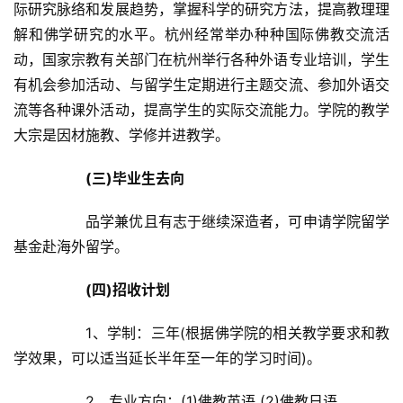
访
际研究脉络和发展趋势，掌握科学的研究方法，提高教理理
谈
解和佛学研究的水平。杭州经常举办种种国际佛教交流活
动，国家宗教有关部门在杭州举行各种外语专业培训，学生
心
有机会参加活动、与留学生定期进行主题交流、参加外语交
乐
流等各种课外活动，提高学生的实际交流能力。学院的教学
菩
大宗是因材施教、学修并进教学。	
提
(三)毕业生去向
专
题
		品学兼优且有志于继续深造者，可申请学院留学
基金赴海外留学。	
公
益
(四)招收计划
慈
善
		1、学制：三年(根据佛学院的相关教学要求和教
学效果，可以适当延长半年至一年的学习时间)。	
佛
教
		2、专业方向：(1)佛教英语 (2)佛教日语	