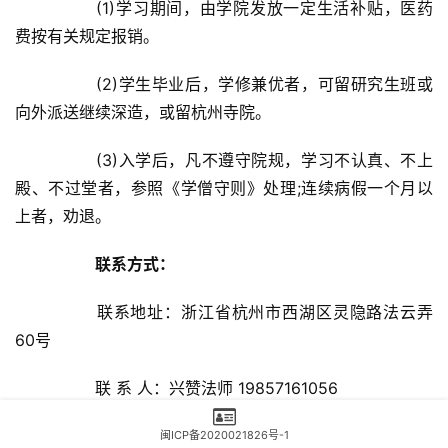
		(1)学习期间，由学院发放一定生活补贴，医药
费按有关规定报销。	
		(2)学生毕业后，学修兼优者，可留研究生班或
向外派送继续深造，或留杭州寺院。	
		(3)入学后，凡不遵守院规，学习不认真、不上
殿、不过堂者，参照《学僧守则》处理;连续病假一个月以
上者，劝退。	
联系方式：
		联系地址：浙江省杭州市西湖区灵隐路法云弄
60号	
		联 系 人：兴赞法师 19857161056	
		咨询时间：白天8:00-11:00  14:00-17:00	
闽ICP备2020021826号-1