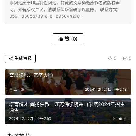
本网站属于非赢利性网站，转载的文章遵循原作者的版权声
明，如有版权异议，请联系值班编辑予以删除。 联系方式：
专
0591-83056739-818 18950442781
题
公
赞
(0)
益
慈
善
生成海报
0
0
佛
當度法师：玄奘大师
教
人
上一篇
2024年2月27日 下午2:13
登录
注册
物
培育僧才 阐扬佛教｜江苏佛学院寒山学院2024年招生
通告
寺
2024年2月27日 下午2:50
下一篇
院
巡
礼