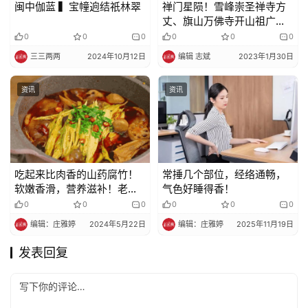
闽中伽蓝 ▍宝幢逈结祇林翠
禅门星陨！雪峰崇圣禅寺方
丈、旗山万佛寺开山祖广霖
老和尚安详示寂
0
0
0
0
0
0
三三两两
2024年10月12日
编辑 志斌
2023年1月30日
资讯
资讯
吃起来比肉香的山药腐竹！
常捶几个部位，经络通畅，
软嫩香滑，营养滋补！老人
气色好睡得香！
小孩都爱吃~
0
0
0
0
0
0
编辑：庄雅婷
2024年5月22日
编辑：庄雅婷
2025年11月19日
发表回复