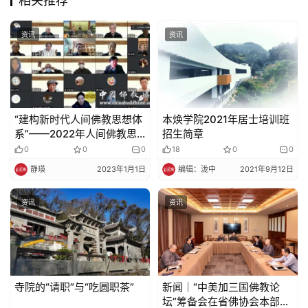
相关推荐
视
资讯
资讯
频
纪
录
“建构新时代人间佛教思想体
本焕学院2021年居士培训班
系”——2022年人间佛教思
招生简章
佛
想建设研讨会专家学者发言
0
0
0
18
0
0
教
与论文观点摘编
静瑛
2023年1月1日
编辑：泷中
2021年9月12日
艺
术
资讯
资讯
政
策
法
规
寺院的“请职”与“吃圆职茶”
新闻｜“中美加三国佛教论
坛”筹备会在省佛协会本部举