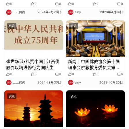
行
免
0
0
0
0
0
0
责
三三两两
2024年2月26日
smy
2023年4月14日
声
明
资讯
资讯
盛世华诞•礼赞中国 | 江西佛
新闻｜中国佛教协会第十届
教界以精进修行为国庆生
理事会佛教教育委员会第三
次会议在杭州召开​
0
0
0
0
0
0
三三两两
2024年9月30日
smy
2023年6月25日
资讯
资讯