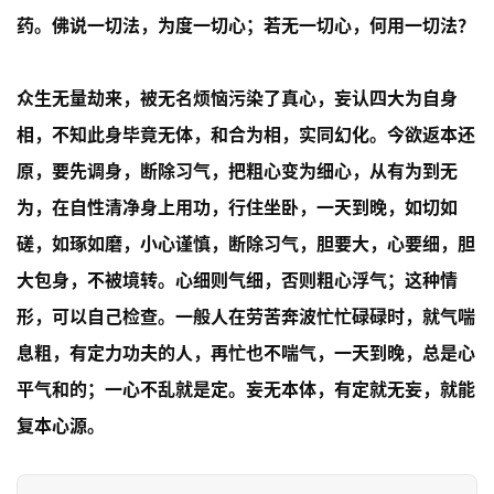
药。佛说一切法，为度一切心；若无一切心，何用一切法？
资
讯
众生无量劫来，被无名烦恼污染了真心，妄认四大为自身
八
相，不知此身毕竟无体，和合为相，实同幻化。今欲返本还
点
僧
原，要先调身，断除习气，把粗心变为细心，从有为到无
音
为，在自性清净身上用功，行住坐卧，一天到晚，如切如
磋，如琢如磨，小心谨慎，断除习气，胆要大，心要细，胆
高
大包身，不被境转。心细则气细，否则粗心浮气；这种情
僧
访
形，可以自己检查。一般人在劳苦奔波忙忙碌碌时，就气喘
谈
息粗，有定力功夫的人，再忙也不喘气，一天到晚，总是心
平气和的；一心不乱就是定。妄无本体，有定就无妄，就能
心
乐
复本心源。
菩
提