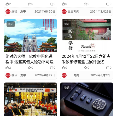
策
2
0
0
0
0
0
法
编辑：泷中
2021年6月30日
三三两两
2024年3月26日
规
资讯
资讯
免
责
声
明
绝对的大师！佛教中国化进
2024年4月12至22日六祖寺
程中 这些高僧大德功不可没
皈依学修营暨占察忏报名
2
0
0
0
0
0
编辑：泷中
2021年6月22日
三三两两
2024年3月27日
资讯
资讯