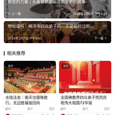
慈悲的力量 | 无著菩萨求见弥勒菩萨的故事
心
乐
上一篇
2024年3月6日 下午4:35
菩
提
想知道吗｜绵洋寺四众弟子的一天是如何过的
专
2024年3月7日 下午2:40
下一篇
题
相关推荐
公
益
资讯
资讯
慈
善
佛
教
水陆法会｜斋天功德殊胜
全国佛教界四众弟子热烈庆
人
行，无边胜福皆回向
祝伟大祖国72华诞
登录
注册
物
0
0
0
0
0
0