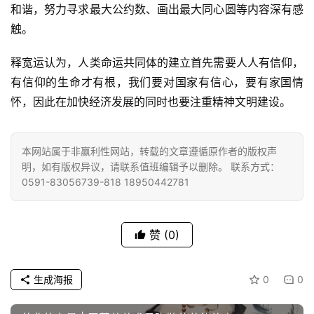
和谐，努力寻求最大公约数、画出最大同心圆等内容深有感
触。
释宽运认为，人类命运共同体的建立首先需要人人有信仰，
有信仰的生命才有根，我们要对国家有信心，要有家国情
资
怀，因此在加快经济发展的同时也要注重精神文明建设。
讯
八
本网站属于非赢利性网站，转载的文章遵循原作者的版权声
点
明，如有版权异议，请联系值班编辑予以删除。 联系方式：
僧
0591-83056739-818 18950442781
音
高
赞
(0)
僧
访
生成海报
0
0
谈