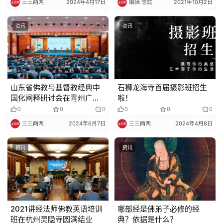
三三两两
2024年4月17日
编辑 志斌
2021年10月2日
寺
院
资讯
资讯
巡
礼
视
频
山东省佛教与基督教经典中
石狮龙海寺首届摄影班招生
国化阐释研讨会在青州广福
啦！
寺举行
0
0
0
0
0
0
纪
三三两两
2024年6月7日
三三两两
2024年4月8日
录
资讯
资讯
佛
教
艺
术
2021讲经法师佛教英语培训
哪部经是佛弟子必修的经
政
班在杭州灵隐寺圆满结业
典？依据是什么？