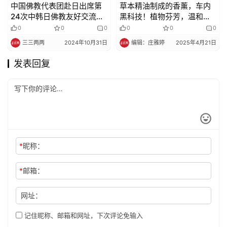
中国佛教代表团赴日出席第
草本精油制成的香薰，车内
24次中韩日佛教友好交流会
黑科技！植物芬芳，温和不
议
刺激，爱车内必备！
0
0
0
0
0
0
三三两两
2024年10月31日
编辑：庄雅婷
2025年4月21日
发表回复
*
昵称：
*
邮箱：
网址：
记住昵称、邮箱和网址，下次评论免输入