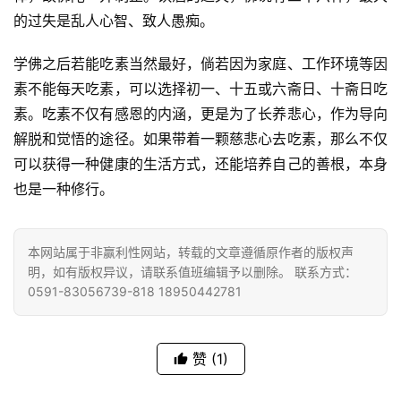
的过失是乱人心智、致人愚痴。
公
益
学佛之后若能吃素当然最好，倘若因为家庭、工作环境等因
慈
素不能每天吃素，可以选择初一、十五或六斋日、十斋日吃
善
素。吃素不仅有感恩的内涵，更是为了长养悲心，作为导向
佛
解脱和觉悟的途径。如果带着一颗慈悲心去吃素，那么不仅
教
可以获得一种健康的生活方式，还能培养自己的善根，本身
人
也是一种修行。
登录
注册
物
寺
本网站属于非赢利性网站，转载的文章遵循原作者的版权声
明，如有版权异议，请联系值班编辑予以删除。 联系方式：
院
0591-83056739-818 18950442781
巡
礼
赞
(1)
视
频