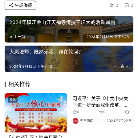
生成海报
0
0
纪
录
2024年镇江金山江天禅寺传授三坛大戒活动通启
佛
上一篇
2024年3月12日 下午6:28
教
艺
大愿法师：既然无我，谁在轮回？
术
2024年3月12日 下午6:42
下一篇
政
策
相关推荐
法
规
习近平：关于《中共中央关
资讯
资讯
于进一步全面深化改革、推
进中国式现代化的决定》的
0
0
0
免
说明
三三两两
2024年7月22日
责
声
明
【专家谈】深入推进我国宗