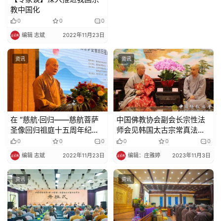
教中国化
0
0
0
编辑 志斌
2022年11月23日
资讯
资讯
在 “慈航·回归——慈航菩萨
中国佛教协会副会长宗性法
圣像回归祖庭十五周年纪念
师会见韩国太古宗常真法师
活动”开幕式上的致辞
一行
0
0
0
0
0
0
编辑 志斌
2022年11月23日
编辑：庄雅婷
2023年11月3日
资讯
资讯