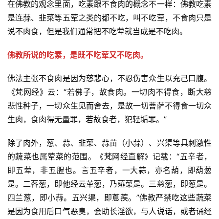
在佛教的观念里面，吃素跟不食肉的概念不一样：佛教吃素
是连蒜、韭菜等五荤之类的都不吃，叫不吃荤，不食肉只是
说不肉食，但是我们通常把不吃荤就当成是不吃肉。
佛教所说的吃素，是既不吃荤又不吃肉。
佛法主张不食肉是因为慈悲心，不忍伤害众生以充己口腹。
《梵网经》云：“若佛子，故食肉。一切肉不得食，断大慈
悲性种子，一切众生见而舍去，是故一切菩萨不得食一切众
生肉，食肉得无量罪，若故食者，犯轻垢罪。”
除了肉外，葱、蒜、韭菜、蒜苗（小蒜）、兴渠等具刺激性
的蔬菜也属荤菜的范围。《梵网经直解》记载：“五辛者，
即五荤，非五腥也。言五辛者，一大蒜，亦名葫，即葫葱
是。二茖葱，即他经云革葱，乃薤菜是。三慈葱，即葱是。
资
四兰葱，即小蒜。五兴渠，即蒠蒺。”佛教严禁吃这些蔬菜
讯
是因为食用后口气恶臭，会助长淫欲，与人说话，或者诵经