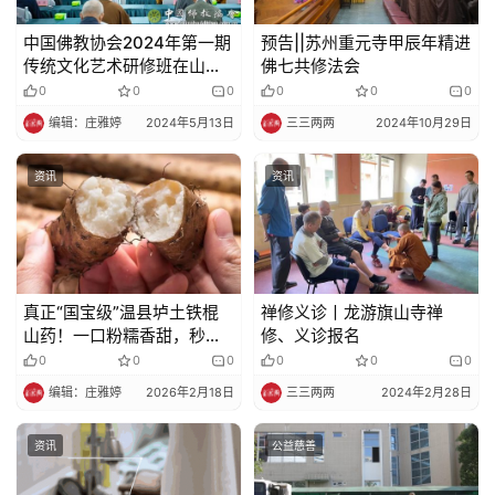
中国佛教协会2024年第一期
预告||苏州重元寺甲辰年精进
传统文化艺术研修班在山东
佛七共修法会
济宁举行
0
0
0
0
0
0
编辑：庄雅婷
2024年5月13日
三三两两
2024年10月29日
资讯
资讯
真正“国宝级”温县垆土铁棍
禅修义诊丨龙游旗山寺禅
山药！一口粉糯香甜，秒杀
修、义诊报名
市面99％的菜山药~
0
0
0
0
0
0
编辑：庄雅婷
2026年2月18日
三三两两
2024年2月28日
资讯
公益慈善