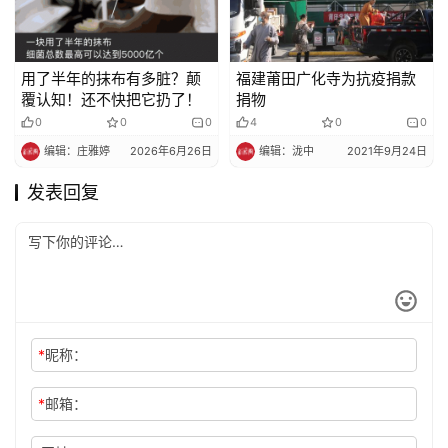
用了半年的抹布有多脏？颠
福建莆田广化寺为抗疫捐款
覆认知！还不快把它扔了！
捐物
0
0
0
4
0
0
编辑：庄雅婷
2026年6月26日
编辑：泷中
2021年9月24日
发表回复
*
昵称：
*
邮箱：