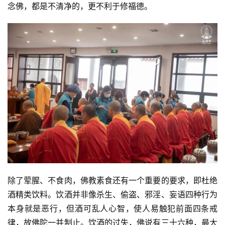
念佛，都是不清净的，更不利于修福德。
八
点
僧
音
高
僧
访
谈
心
乐
菩
提
除了荤腥、不食肉，佛教素食还有一个重要的要求，即杜绝
酒精类饮料。饮酒并非像杀生、偷盗、邪淫、妄语四种行为
专
本身就是恶行，但酒可乱人心智，使人易触犯前面四条戒
题
律，故佛陀一并制止。饮酒的过失，佛说有三十六种，最大