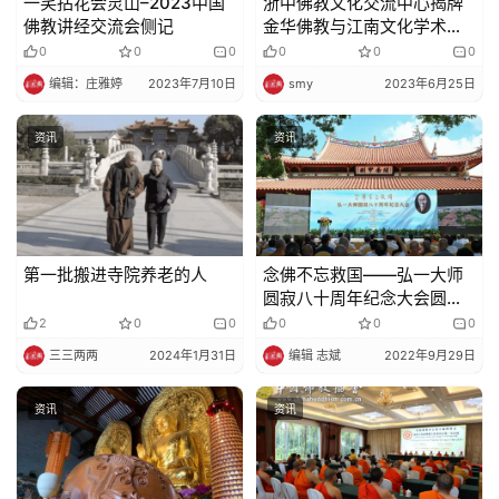
一笑拈花会灵山–2023中国
浙中佛教文化交流中心揭牌
物
佛教讲经交流会侧记
金华佛教与江南文化学术研
讨会圆满举行
0
0
0
0
0
0
寺
编辑：庄雅婷
2023年7月10日
smy
2023年6月25日
院
巡
资讯
资讯
礼
视
频
第一批搬进寺院养老的人
念佛不忘救国——弘一大师
纪
圆寂八十周年纪念大会圆满
举办
录
2
0
0
0
0
0
三三两两
2024年1月31日
编辑 志斌
2022年9月29日
佛
教
资讯
资讯
艺
术