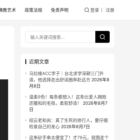
佛教艺术
政策法规
免责声明
登录
注册
近期文章
马拉维ACC学子｜台北求学深耕三门外
语，他选择走出舒适圈奔赴远方
2026年8
月8日
温柔9色！每条都想入！这条比爱人拥抱
还暖和的毛毯，柔软舒适！
2026年8月7
日
绍云老和尚：真了生死的修行人，要仔细
检查自己的发心
2026年8月7日
这朱砂手串太便宜了！才79元，就图走个