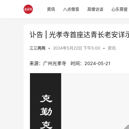
资讯
八点僧音
高僧访谈
心乐菩提
讣告 | 光孝寺首座达青长老安详
三三两两
•
2024年5月22日 下午5:00
•
资讯
来源：广州光孝寺   时间：2024-05-21