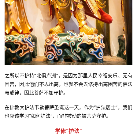
八
点
僧
音
高
僧
访
谈
之所以不护持“北俱卢洲”，是因为那里人民幸福安乐、无有
困苦，因此他们不思出离，也就不会去修持出离困苦的佛法
心
与戒律，因此菩萨不加守护。
乐
菩
在佛教大护法韦驮菩萨圣诞这一天，作为“护法居士”，我们
提
也应该学习“如何护法”，而非被动的被菩萨守护。
专
学修“护法”
题