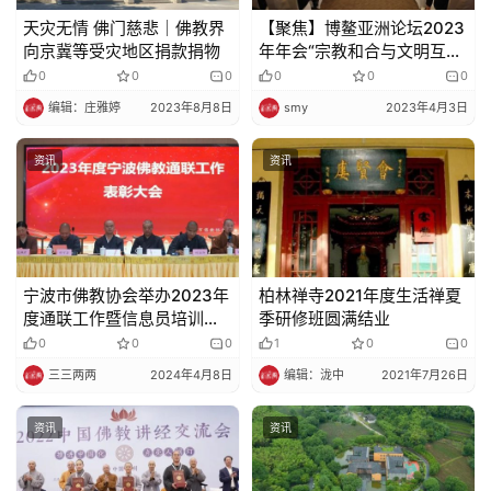
天灾无情 佛门慈悲｜佛教界
【聚焦】博鳌亚洲论坛2023
向京冀等受灾地区捐款捐物
年年会“宗教和合与文明互
鉴”分论坛举行
0
0
0
0
0
0
编辑：庄雅婷
2023年8月8日
smy
2023年4月3日
资讯
资讯
宁波市佛教协会举办2023年
柏林禅寺2021年度生活禅夏
度通联工作暨信息员培训会
季研修班圆满结业
议
0
0
0
1
0
0
三三两两
2024年4月8日
编辑：泷中
2021年7月26日
资讯
资讯