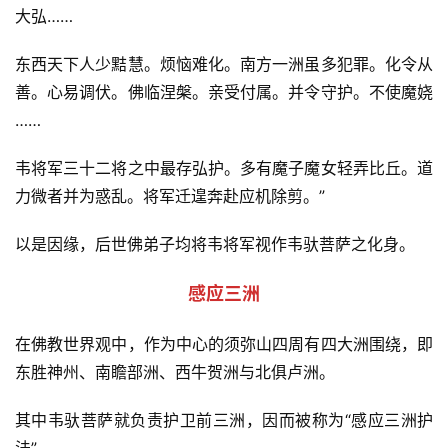
大弘……
东西天下人少黠慧。烦恼难化。南方一洲虽多犯罪。化令从
善。心易调伏。佛临涅槃。亲受付属。并令守护。不使魔娆 
……
韦将军三十二将之中最存弘护。多有魔子魔女轻弄比丘。道
力微者并为惑乱。将军迁遑奔赴应机除剪。”
以是因缘，后世佛弟子均将韦将军视作韦驮菩萨之化身。
感应三洲
在佛教世界观中，作为中心的须弥山四周有四大洲围绕，即
东胜神州、南瞻部洲、西牛贺洲与北俱卢洲。
其中韦驮菩萨就负责护卫前三洲，因而被称为“感应三洲护
法”。