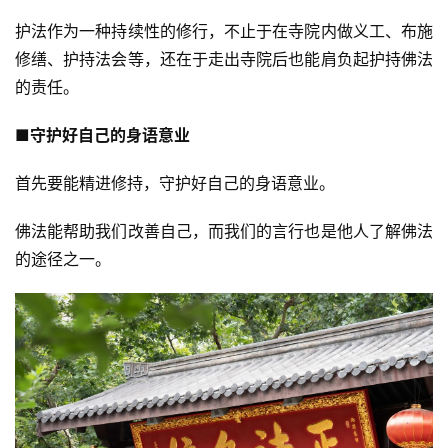
护法作为一种持续性的修行，不止于在寺院内做义工、布施
公
修缮、护持法会等，还在于走出寺院后也能肩负起护持佛法
益
的责任。
慈
善
■守护好自己的身语意业
佛
首先要能精进修持，守护好自己的身语意业。
教
人
登录
注册
佛法能帮助我们改善自己，而我们的言行也是他人了解佛法
物
的途径之一。
寺
院
巡
礼
视
频