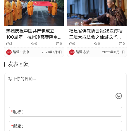
热烈庆祝中国共产党成立
福建省佛教协会第28次传授
100周年，杭州净慈寺隆重
三坛大戒法会之仙游龙华
举行升国旗仪式
寺：教过堂规矩、教诫行
2
0
0
0
0
0
仪、教习穿袍、搭衣、展具
编辑：泷中
2021年7月1日
编辑 志斌
2022年11月5日
发表回复
*
昵称：
*
邮箱：