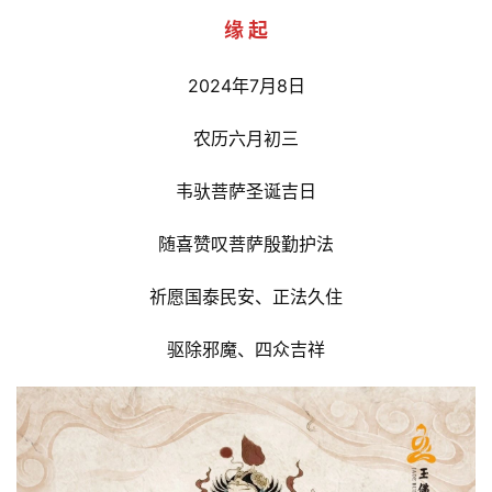
缘 起
2024年7月8日
农历六月初三
韦驮菩萨圣诞吉日
随喜赞叹菩萨殷勤护法
祈愿国泰民安、正法久住
驱除邪魔、四众吉祥