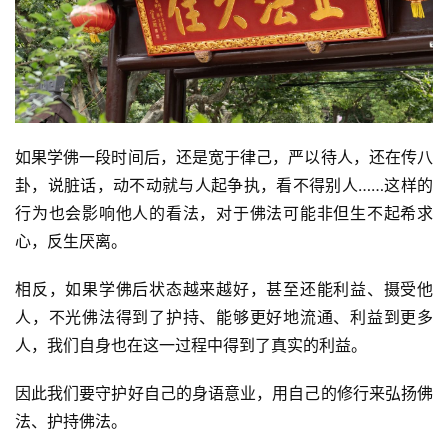
纪
录
佛
教
如果学佛一段时间后，还是宽于律己，严以待人，还在传八
艺
卦，说脏话，动不动就与人起争执，看不得别人……这样的
术
行为也会影响他人的看法，对于佛法可能非但生不起希求
心，反生厌离。
政
策
相反，如果学佛后状态越来越好，甚至还能利益、摄受他
法
人，不光佛法得到了护持、能够更好地流通、利益到更多
规
人，我们自身也在这一过程中得到了真实的利益。
免
因此我们要守护好自己的身语意业，用自己的修行来弘扬佛
责
法、护持佛法。
声