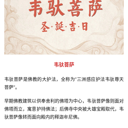
韦驮菩萨
韦驮菩萨是佛教的大护法，全称为“三洲感应护法韦驮尊天
菩萨”。
早期佛教建筑以供奉舍利的佛塔为中心，韦驮菩萨像则面对
佛塔而立，寓意护持佛法；后佛寺中央被大雄宝殿取代，韦
驮菩萨像转而面向殿内的释迦牟尼佛。