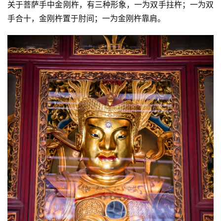
关于菩萨手中金刚杵，有三种形象，一为双手拄杵；一为双
手合十，金刚杵置于肘间；一为金刚杵靠肩。