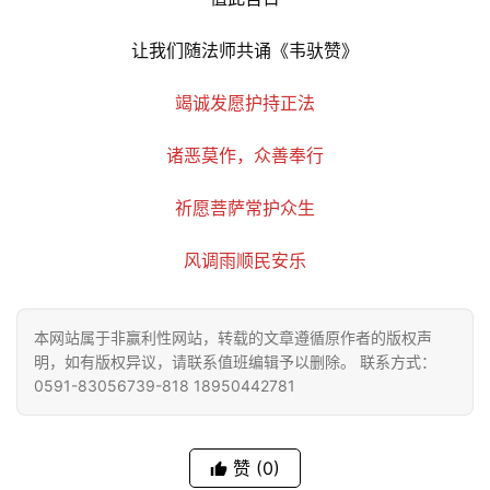
让我们随法师共诵《韦驮赞》
竭诚发愿护持正法
诸恶莫作，众善奉行
祈愿菩萨常护众生
风调雨顺民安乐
本网站属于非赢利性网站，转载的文章遵循原作者的版权声
明，如有版权异议，请联系值班编辑予以删除。 联系方式：
0591-83056739-818 18950442781
赞
(0)