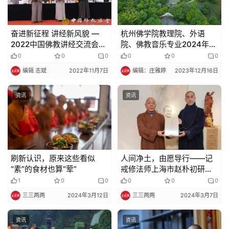
奋进新征程 讲经新风貌 —
杭州佛学院教理院、外语
2022中国佛教讲经交流会圆
院、佛教音乐专业2024年招
满闭幕
生简章
0
0
0
0
0
0
编辑 志斌
2022年11月7日
编辑：庄雅婷
2023年12月16日
资讯
资讯
刷新认识，原来这些看似
人间净土，由愿导行——记
“素”的食材也算“荤”
戒修法师上海市赵朴初研究
会佛学讲座
1
0
0
0
0
0
三三两两
2024年3月12日
三三两两
2024年3月7日
资讯
资讯