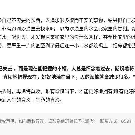
多自己不需要的东西，去追求很多虚而不实的事物，结果把自己
，非得跑到沙漠里去找水喝，以为沙漠里的水会比家里的甘甜。
口水，喝进去，才发现原来和家里的没什么两样，甚至比家里的
苦。更严重一点的甚至到了最后连一小口水都没喝上，把命都搭
‘已失去’，而是现在能把握的幸福。人总是怀念着过去，期盼着将
。真切地把握现在，好好地活在当下，人的烦恼就会减少很多。
失去时，再追悔莫及。唯有珍惜当下，才能更好地拥有;唯有更好
悟到人生的意义，生命的真谛。
权声明，如有版权异议，请联系值班编辑予以删除。 联系方式：0591-