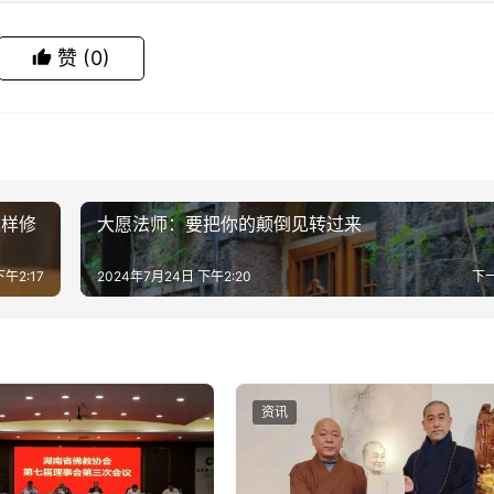
赞
(0)
这样修
大愿法师：要把你的颠倒见转过来
午2:17
2024年7月24日 下午2:20
下
资讯