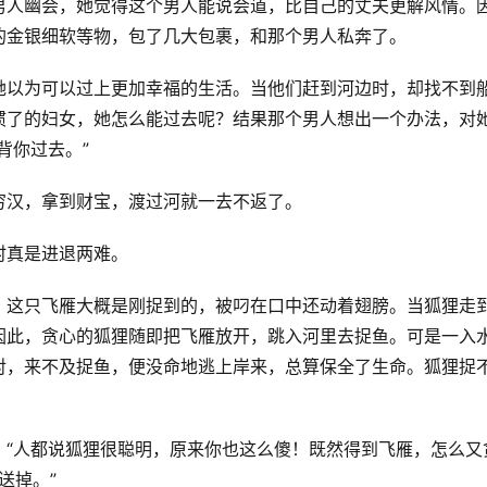
男人幽会，她觉得这个男人能说会道，比自己的丈夫更解风情。
的金银细软等物，包了几大包裹，和那个男人私奔了。
她以为可以过上更加幸福的生活。当他们赶到河边时，却找不到
惯了的妇女，她怎么能过去呢？结果那个男人想出一个办法，对
背你过去。”
穷汉，拿到财宝，渡过河就一去不返了。
时真是进退两难。
，这只飞雁大概是刚捉到的，被叼在口中还动着翅膀。当狐狸走
因此，贪心的狐狸随即把飞雁放开，跳入河里去捉鱼。可是一入
对，来不及捉鱼，便没命地逃上岸来，总算保全了生命。狐狸捉
：“人都说狐狸很聪明，原来你也这么傻！既然得到飞雁，怎么又
送掉。”