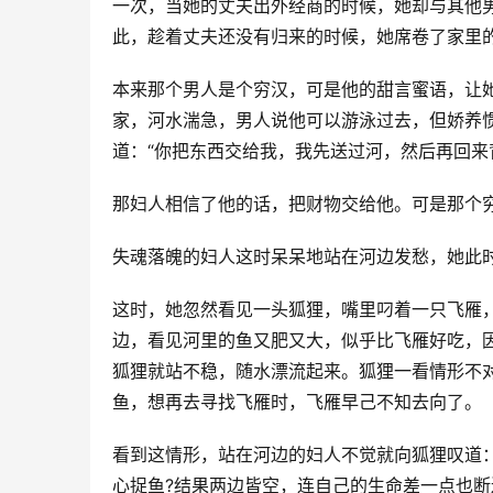
一次，当她的丈夫出外经商的时候，她却与其他
此，趁着丈夫还没有归来的时候，她席卷了家里
本来那个男人是个穷汉，可是他的甜言蜜语，让
家，河水湍急，男人说他可以游泳过去，但娇养
道：“你把东西交给我，我先送过河，然后再回来
那妇人相信了他的话，把财物交给他。可是那个
失魂落魄的妇人这时呆呆地站在河边发愁，她此
这时，她忽然看见一头狐狸，嘴里叼着一只飞雁
边，看见河里的鱼又肥又大，似乎比飞雁好吃，
狐狸就站不稳，随水漂流起来。狐狸一看情形不
鱼，想再去寻找飞雁时，飞雁早己不知去向了。
看到这情形，站在河边的妇人不觉就向狐狸叹道
心捉鱼?结果两边皆空，连自己的生命差一点也断