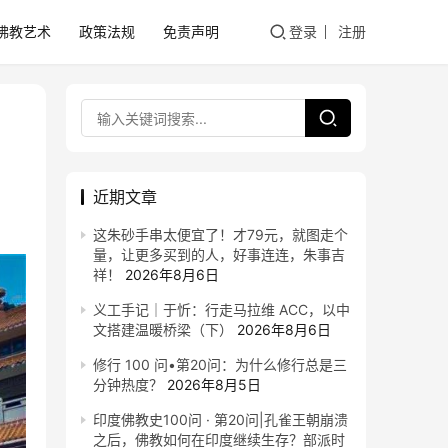
佛教艺术
政策法规
免责声明
登录
注册
近期文章
这朱砂手串太便宜了！才79元，就图走个
量，让更多买到的人，好事连连，朱事吉
祥！
2026年8月6日
义工手记｜于忻：行走马拉维 ACC，以中
文搭建温暖桥梁（下）
2026年8月6日
修行 100 问•第20问：为什么修行总是三
分钟热度？
2026年8月5日
印度佛教史100问 · 第20问|孔雀王朝崩溃
之后，佛教如何在印度继续生存？部派时