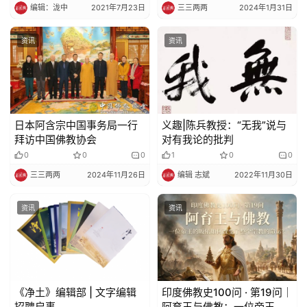
编辑：泷中
2021年7月23日
三三两两
2024年1月31日
资讯
资讯
日本阿含宗中国事务局一行
义趣|陈兵教授：“无我”说与
拜访中国佛教协会
对有我论的批判
0
0
0
1
0
0
三三两两
2024年11月26日
编辑 志斌
2022年11月30日
资讯
资讯
《净土》编辑部 | 文字编辑
印度佛教史100问 · 第19问｜
招聘启事
阿育王与佛教：一位帝王的