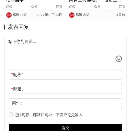
皈依如何改变了整个宗教的
0
0
0
0
0
0
命运？
编辑 志斌
2022年10月30日
编辑 志斌
4天前
发表回复
*
昵称：
*
邮箱：
网址：
记住昵称、邮箱和网址，下次评论免输入
提交