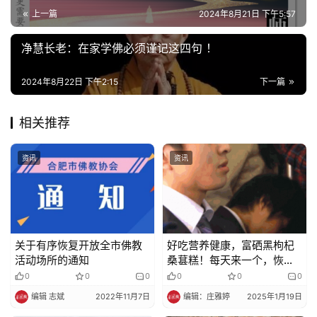
寺
上一篇
2024年8月21日 下午5:57
院
巡
净慧长老：在家学佛必须谨记这四句 ！
礼
2024年8月22日 下午2:15
下一篇
视
频
相关推荐
纪
资讯
资讯
录
佛
教
艺
关于有序恢复开放全市佛教
好吃营养健康，富硒黑枸杞
术
活动场所的通知
桑葚糕！每天来一个，恢复
肾动力！
0
0
0
0
0
0
政
编辑 志斌
2022年11月7日
编辑：庄雅婷
2025年1月19日
策