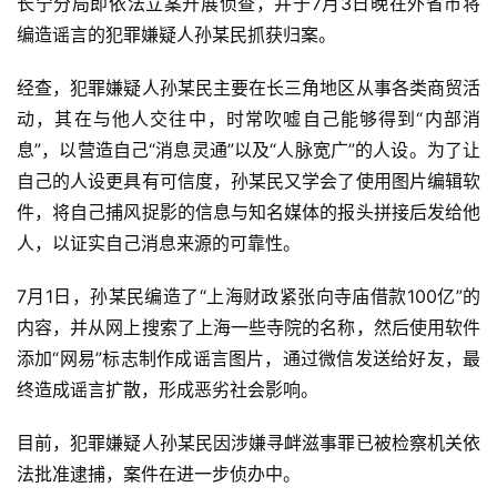
长宁分局即依法立案开展侦查，并于7月3日晚在外省市将
编造谣言的犯罪嫌疑人孙某民抓获归案。
经查，犯罪嫌疑人孙某民主要在长三角地区从事各类商贸活
动，其在与他人交往中，时常吹嘘自己能够得到“内部消
资
讯
息”，以营造自己“消息灵通”以及“人脉宽广”的人设。为了让
自己的人设更具有可信度，孙某民又学会了使用图片编辑软
八
件，将自己捕风捉影的信息与知名媒体的报头拼接后发给他
点
人，以证实自己消息来源的可靠性。
僧
音
7月1日，孙某民编造了“上海财政紧张向寺庙借款100亿”的
内容，并从网上搜索了上海一些寺院的名称，然后使用软件
高
添加“网易”标志制作成谣言图片，通过微信发送给好友，最
僧
终造成谣言扩散，形成恶劣社会影响。
访
谈
目前，犯罪嫌疑人孙某民因涉嫌寻衅滋事罪已被检察机关依
法批准逮捕，案件在进一步侦办中。
心