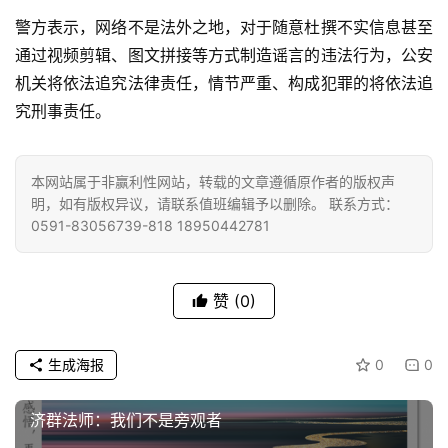
乐
警方表示，网络不是法外之地，对于随意杜撰不实信息甚至
菩
通过视频剪辑、图文拼接等方式制造谣言的违法行为，公安
提
机关将依法追究法律责任，情节严重、构成犯罪的将依法追
究刑事责任。
专
题
本网站属于非赢利性网站，转载的文章遵循原作者的版权声
公
明，如有版权异议，请联系值班编辑予以删除。 联系方式：
益
0591-83056739-818 18950442781
慈
善
赞
(0)
佛
教
生成海报
0
0
人
登录
注册
物
济群法师：我们不是旁观者