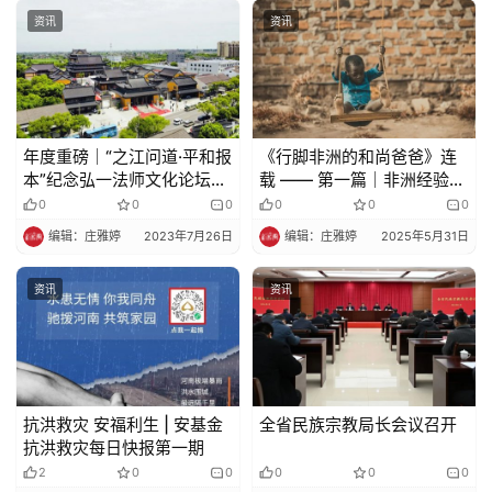
法
资讯
资讯
规
免
责
年度重磅｜“之江问道·平和报
《行脚非洲的和尚爸爸》连
声
本”纪念弘一法师文化论坛在
载 —— 第一篇｜非洲经验：
明
嘉兴平湖召开
不知苦为何物的孩子
0
0
0
0
0
0
编辑：庄雅婷
2023年7月26日
编辑：庄雅婷
2025年5月31日
资讯
资讯
抗洪救灾 安福利生 | 安基金
全省民族宗教局长会议召开
抗洪救灾每日快报第一期
2
0
0
0
0
0