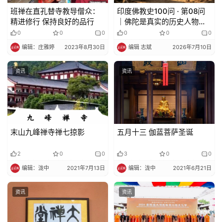
班禅在直孔替寺教导僧众：
印度佛教史100问 · 第08问
精进修行 保持良好的品行
｜佛陀是真实的历史人物
吗？他生活在哪个年代？
0
0
0
0
0
0
编辑：庄雅婷
2023年8月30日
编辑 志斌
2026年7月10日
资讯
资讯
末山九峰禅寺禅七掠影
五月十三 伽蓝菩萨圣诞
2
0
0
3
0
0
编辑：泷中
2021年7月13日
编辑：泷中
2021年6月21日
资讯
资讯