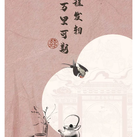
纪
录
佛
教
艺
术
政
策
法
规
免
责
声