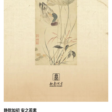
八
点
僧
音
高
僧
访
谈
心
乐
菩
提
专
题
静默如初 安之若素