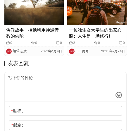
佛教故事｜拒绝利用神通传
一位独生女大学生的出家心
教的佛陀
路：人生是一场修行！
0
0
0
2
0
0
编辑 志斌
2023年1月4日
三三两两
2025年7月24日
发表回复
*
昵称：
*
邮箱：