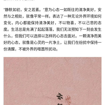
公
“静默如初，安之若素。”意为心态一如既往的清净美好，安
益
然与之相处，就像平常一样。表达了一种无论外界环境如何
慈
变化，内心都能保持清净美好，不以物喜，不以己悲的态
善
度。‍生活总是充满了起起落落，我们无法预知下一刻会发生
什么，但我们可以选择以怎样的心态去面对。一颗清净而美
佛
好的心态，就像是心灵的一片净土，让我们在纷扰中保持一
教
份清醒，不被外界的喧嚣所扰动。
人
登录
注册
物
寺
院
巡
礼
视
频