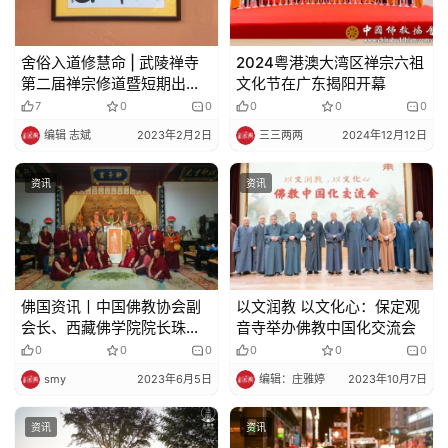
舍俗入道修慧命 | 武陵禅寺
2024粤港澳大湾区禅宗六祖
第二届禅宗修道暨短期出家
文化节在广东揭阳开幕
营报名通启
7
0
0
0
0
0
编辑 志斌
2023年2月2日
三三两两
2024年12月12日
资讯
资讯
佛国资讯丨中国佛教协会副
以文润教 以文化心：保定观
会长、西藏佛学院院长珠康·
音寺举办佛教中国化交流会
土登克珠活佛一行参访普陀
0
0
0
0
0
0
山
smy
2023年6月5日
编辑：庄雅婷
2023年10月7日
资讯
资讯