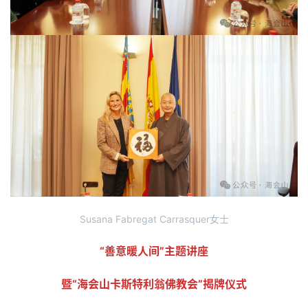
资
讯
八
点
僧
Susana Fabregat Carrasquer女士
音
“善意暖人间”主题讲座
高
僧
暨“海会山卡斯特利翁佛教会”揭牌仪式
访