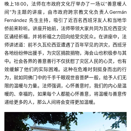
谈
晚上18:00，法师在市政府文化厅举办了一场以“善意暖人
间”为主题的讲座，由市政府跨宗教文化负责人Germán 
心
Fernández 先生主持，吸引了近百名西班牙友人和当地华
乐
侨前来聆听。讲座开始前，法师带领大家共同为瓦伦西亚灾
菩
区诵经祈福，并将祈福之力回向给受灾民众。在讲座中，法
提
师讲述道：前不久瓦伦西亚遭遇了百年罕见的洪灾，西班牙
各地纷纷伸出援手，为灾区捐款捐物，海会山也积极参与其
专
中。社会各界的善意善行不仅抚慰了灾区人民的心灵，也有
题
效缓解了他们的实际困难。这种在危难时刻挺身而出的行
为，就如同佛门中的千手千眼观世音菩萨一般，给予人们无
公
益
限的温暖与力量。法师强调，心怀善意时，我们的内心是温
慈
暖的、幸福的，如果每个人都能心怀善意，将温暖与善意传
善
递给更多的人，那么人间将会变得更加温暖。
佛
教
人