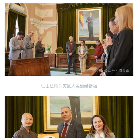
仁山法师为灾区人民诵经祈福