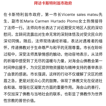
拜访卡斯特利翁市政府
在卡斯特利翁市政府，第一市长Vicente sales mateu先
生、副市长Maria Carmen Hurtado Plomo女士热情接待
了法师一行。法师向市长表达了对近期受灾地区人民的深切
慰问，言辞间流露出对生命无常的深刻体悟及对受灾民众的
深切同情。随后，法师现场诵经祈福，表达对遇难者的缅
怀，传递佛教对于生命尊严与和平的无限尊重。市长在聆听
过程中，深受法师真挚情感的触动，他动容地表示，从法师
的祈福中感受到了无尽的温暖与力量，对海会山佛教会第一
时间伸出援手，为灾区提供物资援助与精神支持的善举表示
了由衷的感谢。市长强调，这样的行动不仅缓解了灾区的燃
眉之急，更是对民众心灵的鼓舞，体现了佛教文化在促进社
会和谐、增强社区凝聚力方面的重要作用。海会山的善行，
不仅加深了佛教与当地社会的联系，也彰显了佛教作为世界
性宗教的普世价值。