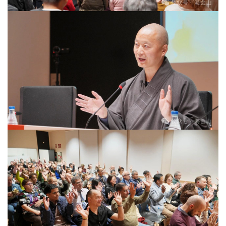
政
策
法
规
免
责
声
明