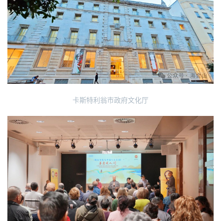
登录
注册
物
寺
院
巡
礼
视
卡斯特利翁市政府文化厅
频
纪
录
佛
教
艺
术