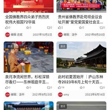
全国佛教界四众弟子热烈庆
贵州省佛教界赴苟坝会议会
祝伟大祖国72华诞
址开展“爱党爱国爱社会主
义”主题教育实践活动
0
0
0
2
0
0
编辑 志斌
2021年10月2日
编辑：泷中
2021年6月20日
资讯
资讯
泉月净流闲世界，杉松深锁
此时初夏莲始开 ｜庐山东林
尽香灯——东林祖庭辛丑中
寺2023年6月上旬十天百万
秋阖寺拜月
佛号闭关分享
0
0
0
14
0
0
编辑：泷中
2021年9月23日
smy
2023年6月14日
资讯
资讯