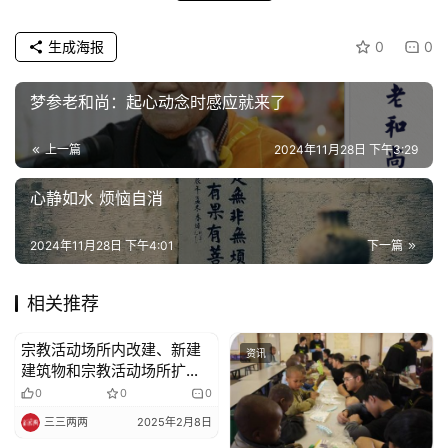
生成海报
0
0
梦参老和尚：起心动念时感应就来了
上一篇
2024年11月28日 下午3:29
心静如水 烦恼自消
2024年11月28日 下午4:01
下一篇
相关推荐
宗教活动场所内改建、新建
资讯
资讯
建筑物和宗教活动场所扩
建、异地重建的相关规定
0
0
0
三三两两
2025年2月8日