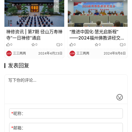
禅修资讯 | 第7期 径山万寿禅
“推进中国化·慧光启新程”
寺“一日禅修”通启
——2024福州佛教讲经交流
会圆满举办
0
0
0
0
0
0
三三两两
2024年4月23日
三三两两
2024年9月6日
发表回复
*
昵称：
*
邮箱：