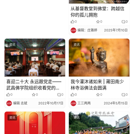
从基督教堂到佛堂：跨越信
仰的孤儿拥抱
0
0
0
编辑：庄雅婷
2025年7月10日
资讯
资讯
喜迎二十大 永远跟党走——
我今灌沐诸如来 | 莆田南少
武昌佛学院组织收看党的二
林寺浴佛法会​圆满
十大开幕会盛况
0
0
0
0
0
0
编辑 志斌
2022年10月17日
三三两两
2024年5月15日
资讯
资讯