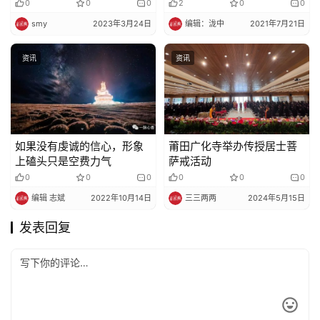
章
0
0
0
2
0
0
smy
2023年3月24日
编辑：泷中
2021年7月21日
资讯
资讯
如果没有虔诚的信心，形象
莆田广化寺举办传授居士菩
上磕头只是空费力气
萨戒活动
0
0
0
0
0
0
编辑 志斌
2022年10月14日
三三两两
2024年5月15日
发表回复