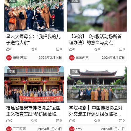
资讯
资讯
星云大师母亲：“我把我的儿
【法治】《宗教活动场所管
子送给大家”
理办法》的意义与亮点
0
0
0
0
0
0
编辑 志斌
2023年2月14日
三三两两
2024年6月17日
资讯
资讯
福建省福安市佛教协会“爱国
学院动态 || 中国佛教协会对
主义教育实践”参访团莅临地
外交流工作调研组莅临福建
藏古寺参学
佛学院调研
0
0
0
0
0
0
三三两两
2024年3月20日
smy
2023年3月28日