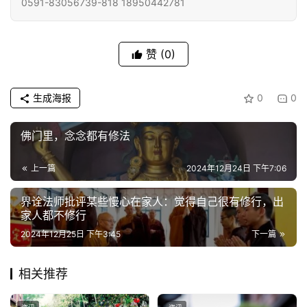
0591-83056739-818 18950442781
责
声
明
赞
(0)
生成海报
0
0
佛门里，念念都有修法
上一篇
2024年12月24日 下午7:06
界诠法师批评某些慢心在家人：觉得自己很有修行，出
家人都不修行
2024年12月25日 下午3:45
下一篇
相关推荐