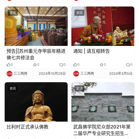
资讯
资讯
预告||苏州重元寺甲辰年精进
通知 | 请互相转告
佛七共修法会
0
0
0
0
0
0
三三两两
2024年10月29日
三三两两
2024年3月5日
资讯
资讯
比利时正式承认佛教
武昌佛学院尼众部2021年第
二届华严专业研究生招生简