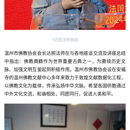
讯
八
点
僧
?达照法师致辞
音
温州市佛教协会会长达照法师在与各地座谈交流及讲座总结
高
中指出：佛教典籍作为世界重要古典之一，为赓续历史文
僧
脉、加强文明互鉴起到积极作用。温州市佛教协会设在安福
访
寺的温州佛教文献中心多年来致力于敦煌文献数据化工程，
谈
以佛教文化为载体，传承弘扬中华文脉。希望各国侨胞通过
中外文化交流，和谐相处，同愿同行，促进人类和平。
心
乐
菩
提