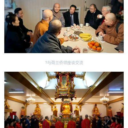
专
题
公
益
慈
善
佛
?与荷兰侨领座谈交流
教
人
登录
注册
物
寺
院
巡
礼