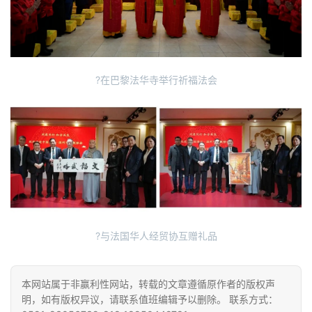
视
频
纪
?在巴黎法华寺举行祈福法会
录
佛
教
艺
术
政
策
?与法国华人经贸协互赠礼品
法
规
本网站属于非赢利性网站，转载的文章遵循原作者的版权声
明，如有版权异议，请联系值班编辑予以删除。 联系方式：
免