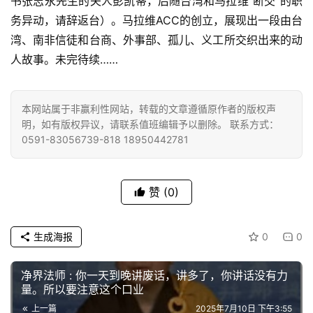
书张志永先生的夫人彭凯蒂，后随台湾和马拉维“断交”的职
院
务异动，请辞返台）。马拉维ACC的创立，展现出一段由台
巡
湾、南非信徒和台商、外事部、孤儿、义工所交织出来的动
礼
人故事。未完待续……
视
频
本网站属于非赢利性网站，转载的文章遵循原作者的版权声
明，如有版权异议，请联系值班编辑予以删除。 联系方式：
纪
0591-83056739-818 18950442781
录
赞
(0)
佛
教
艺
生成海报
0
0
术
净界法师 : 你一天到晚讲废话，讲多了，你讲话没有力
政
量。所以要注意这个口业
策
上一篇
2025年7月10日 下午3:55