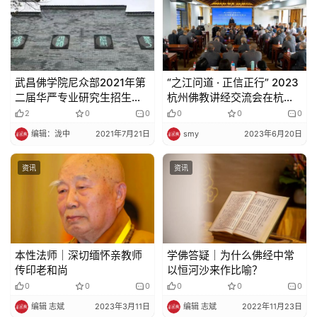
武昌佛学院尼众部2021年第
“之江问道 · 正信正行” 2023
二届华严专业研究生招生简
杭州佛教讲经交流会在杭州
章
佛学院举行
2
0
0
0
0
0
编辑：泷中
2021年7月21日
smy
2023年6月20日
资讯
资讯
本性法师｜深切缅怀亲教师
学佛答疑｜为什么佛经中常
传印老和尚
以恒河沙来作比喻？
0
0
0
0
0
0
编辑 志斌
2023年3月11日
编辑 志斌
2022年11月23日