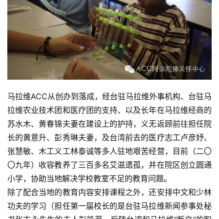
乐
菩
提
专
题
公
马拉维ACC从创办到落成，经台驻马拉维外事机构、台驻马
益
拉维农业技术团和医疗团的支持、以及长年在马拉维经商的
慈
苏水木、黄春锦夫妻在建设上的护持，义无返顾前往担任院
善
长的黄意升、彭秀琳夫妻，及台湾前去的医疗志工卢彦妤、
张慧敏、木工义工林泰诚等多人驻地艰苦经营，目前（二〇
佛
〇九年）收容教养了三百多名艾滋遗孤，并在院区创立圆通
教
人
小学，协助当地解决学校教室不足的教育问题。
登录
注册
物
除了配合当地的教育内容安排课程之外，还安排中文和少林
功夫的学习（担任第一届校长的是台驻马拉维新闻参事处秘
寺