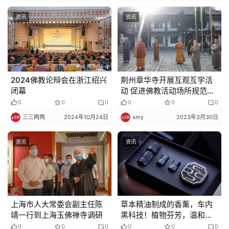
资讯
资讯
2024佛教论辩会在浙江绍兴
荆州章华寺开展互观互学活
闭幕
动 促进佛教活动场所规范化
管理
0
0
0
0
0
0
三三两两
2024年10月24日
smy
2023年3月30日
资讯
资讯
上海市人大常委会副主任陈
草本精油制成的香薰，车内
靖一行到上海玉佛禅寺调研
黑科技！植物芬芳，温和不
刺激，爱车内必备！
0
0
0
0
0
0