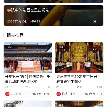
法
规
寺院中的法器也是在说法
免
2025年7月10日 下午6:23
下一篇
责
声
相关推荐
明
资讯
资讯
开年第一“善” | 自热斋饭供千
泉州佛学苑2021年首届居士
僧活动走进湖北纪实
教育班招生简章
1
0
0
2
0
0
三三两两
2024年3月12日
编辑：泷中
2021年7月21日
资讯
资讯