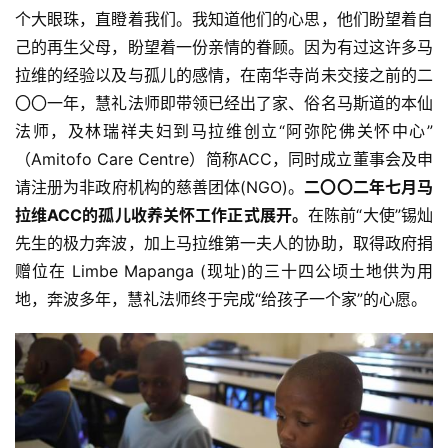
个大眼珠，直瞪着我们。我知道他们的心思，他们盼望着自
己的再生父母，盼望着一份亲情的眷顾。因为有过这许多马
拉维的经验以及与孤儿的感情，在南华寺尚未交接之前的二
资
〇〇一年，慧礼法师即带领已经出了家、俗名马斯道的本仙
讯
法师，及林瑞祥夫妇到马拉维创立“阿弥陀佛关怀中心”
（Amitofo Care Centre）简称ACC，同时成立董事会及申
八
请注册为非政府机构的慈善团体(NGO)。
二〇〇二年七月马
点
拉维ACC的孤儿收养关怀工作正式展开。
在陈前“大使”锡灿
僧
先生的极力奔波，加上马拉维第一夫人的协助，取得政府捐
音
赠位在 Limbe Mapanga (现址)的三十四公顷土地供为用
地，奔波多年，慧礼法师终于完成“给孩子一个家”的心愿。
高
僧
访
谈
心