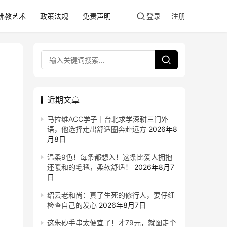
佛教艺术
政策法规
免责声明
登录
注册
近期文章
马拉维ACC学子｜台北求学深耕三门外
语，他选择走出舒适圈奔赴远方
2026年8
月8日
温柔9色！每条都想入！这条比爱人拥抱
还暖和的毛毯，柔软舒适！
2026年8月7
日
绍云老和尚：真了生死的修行人，要仔细
检查自己的发心
2026年8月7日
这朱砂手串太便宜了！才79元，就图走个