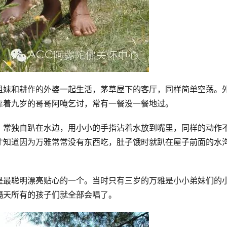
姐妹和耕作的外婆一起生活，茅草屋下的客厅，同样简单空荡。
靠着九岁的哥哥阿唵乞讨，常有一餐没一餐地过。
，常独自趴在水边，用小小的手指沾着水放到嘴里，同样的动作
才知道因为万雅常常没有东西吃，肚子饿时就趴在屋子前面的水
是最聪明漂亮贴心的一个。当时只有三岁的万雅是小小弟妹们的
隔天所有的孩子们就全部会唱了。