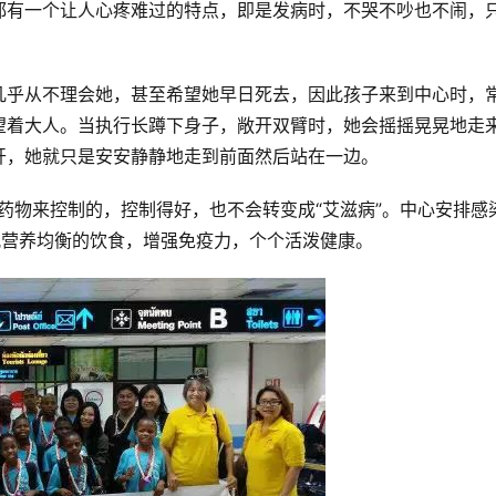
都有一个让人心疼难过的特点，即是发病时，不哭不吵也不闹，
几乎从不理会她，甚至希望她早日死去，因此孩子来到中心时，
望着大人。当执行长蹲下身子，敞开双臂时，她会摇摇晃晃地走
开，她就只是安安静静地走到前面然后站在一边。
靠药物来控制的，控制得好，也不会转变成“艾滋病”。中心安排感
配营养均衡的饮食，增强免疫力，个个活泼健康。