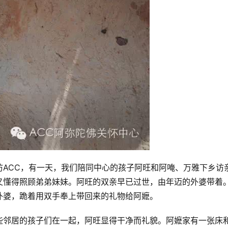
访ACC，有一天，我们陪同中心的孩子阿旺和阿唵、万雅下乡访
又懂得照顾弟弟妹妹。阿旺的双亲早已过世，由年迈的外婆带着
外婆，跪着用双手奉上带回来的礼物给阿嬷。
些邻居的孩子们在一起，阿旺显得干净而礼貌。阿嬷家有一张床