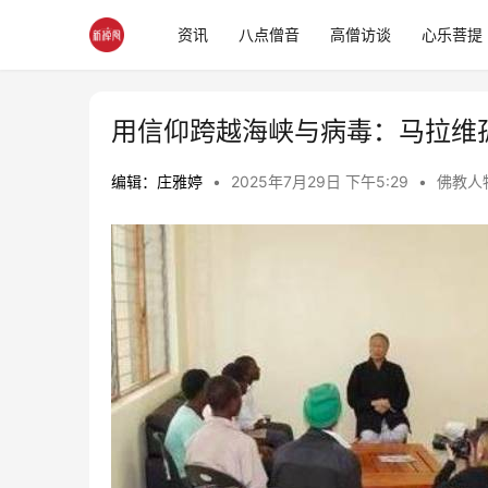
资讯
八点僧音
高僧访谈
心乐菩提
用信仰跨越海峡与病毒：马拉维
编辑：庄雅婷
•
2025年7月29日 下午5:29
•
佛教人