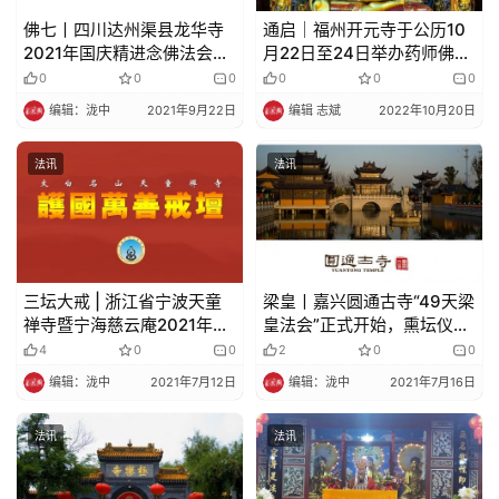
佛七丨四川达州渠县龙华寺
通启｜福州开元寺于公历10
2021年国庆精进念佛法会通
月22日至24日举办药师佛圣
启
诞法会的通知
0
0
0
0
0
0
编辑：泷中
2021年9月22日
编辑 志斌
2022年10月20日
法讯
法讯
三坛大戒 | 浙江省宁波天童
梁皇丨嘉兴圆通古寺“49天梁
禅寺暨宁海慈云庵2021年传
皇法会”正式开始，熏坛仪式
授二部僧三坛大戒法会通启
殊胜圆满！
4
0
0
2
0
0
编辑：泷中
2021年7月12日
编辑：泷中
2021年7月16日
法讯
法讯