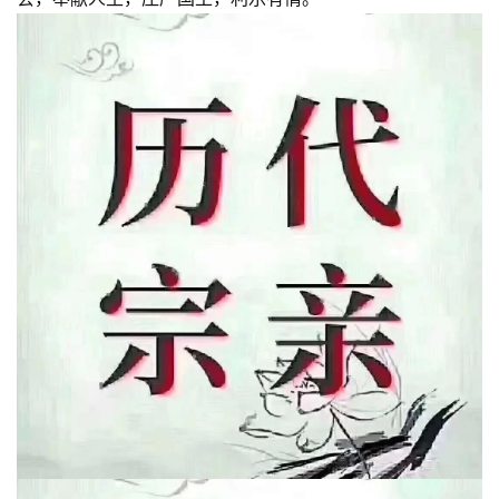
提
专
题
公
益
慈
善
佛
教
人
登录
注册
物
寺
院
巡