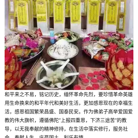
资
讯
八
点
僧
音
高
僧
和平来之不易，铭记历史，缅怀革命先烈，要珍惜革命英雄
访
谈
用生命换来的和平年代和美好生活，更加感恩现在的幸福生
活，感恩祖国繁荣昌盛、国泰民安。作为佛弟子高举爱国爱
心
教的伟大旗帜，遵循佛陀“上报四重恩，下济三途苦”的教
乐
导，以无我奉献的精神修持，在生活中落实修行，服务社
菩
会，奉献人生，庄严国土，利乐有情。