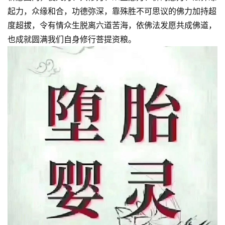
起力，众缘和合，功德弥深，靠殊胜不可思议的佛力加持超
免
度超拔，令有情众生脱离六道苦海，依佛法发愿共成佛道，
责
也成就圆满我们自身修行菩提资粮。
声
明