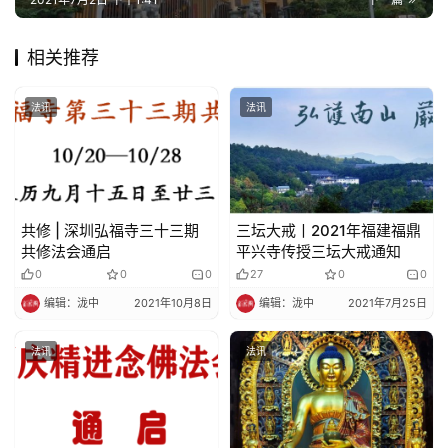
相关推荐
法讯
法讯
共修 | 深圳弘福寺三十三期
三坛大戒丨2021年福建福鼎
共修法会通启
平兴寺传授三坛大戒通知
0
0
0
27
0
0
编辑：泷中
2021年10月8日
编辑：泷中
2021年7月25日
法讯
法讯