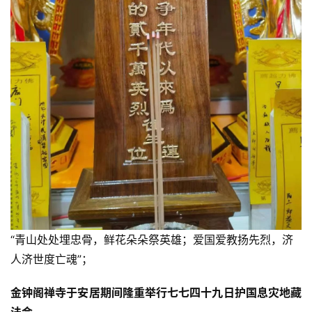
“青山处处埋忠骨，鲜花朵朵祭英雄；爱国爱教扬先烈，济
人济世度亡魂”；
金钟阁禅寺于安居期间隆重举行七七四十九日护国息灾地藏