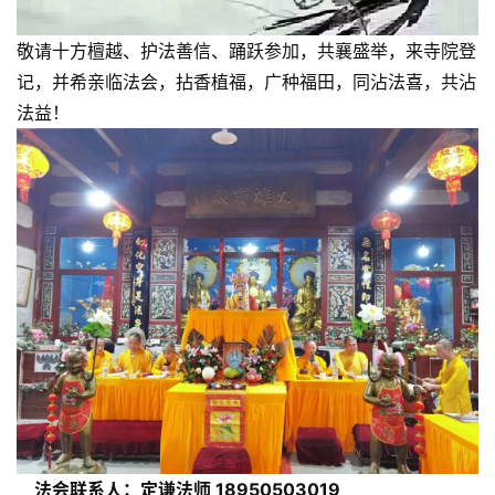
敬请十方檀越、护法善信、踊跃参加，共襄盛举，来寺院登
记，并希亲临法会，拈香植福，广种福田，同沾法喜，共沾
法益！
    法会联系人：定谦法师 18950503019