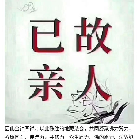
礼
视
频
纪
录
佛
教
艺
术
政
策
法
因此金钟阁禅寺以此殊胜的地藏法会，共同凝聚佛力咒力，
规
祈愿回向，使咒力、共修力、众生愿力、佛的愿力、法界缘