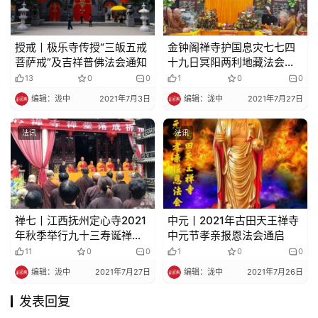
授戒丨极乐寺传授“三皈五戒
金钟阁禅寺护国息灾七七四
菩萨戒”及吉祥普佛法会通知
十九日冥阳两利地藏法会
——第一个七功德圆满焰口
13
0
0
1
0
0
大施食回向
编辑：泷中
2021年7月3日
编辑：泷中
2021年7月27日
法讯
法讯
禅七丨江西抚州定心寺2021
中元丨2021年古田天王禅寺
年秋季举行九十三寿诞禅七
中元节孝亲报恩法会通启
法会 (四众)
11
0
0
1
0
0
编辑：泷中
2021年7月27日
编辑：泷中
2021年7月26日
发表回复