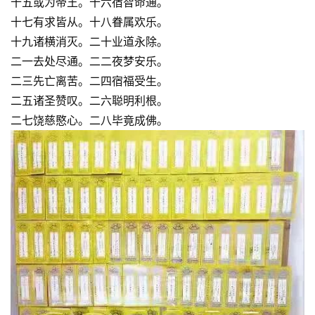
十五或为帝王。十六宿智命通。
十七有求皆从。十八眷属欢乐。
十九诸横消灭。二十业道永除。
二一去处尽通。二二夜梦安乐。
二三先亡离苦。二四宿福受生。
二五诸圣赞叹。二六聪明利根。
二七饶慈愍心。二八毕竟成佛。