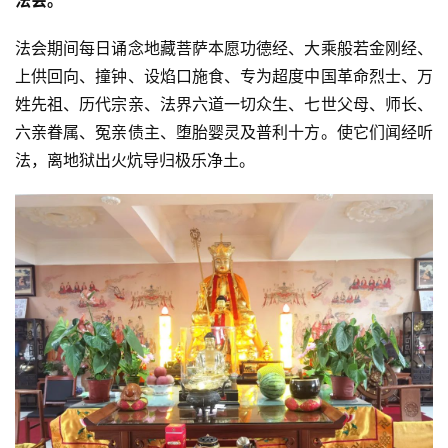
法会。
法会期间每日诵念地藏菩萨本愿功德经、大乘般若金刚经、
上供回向、撞钟、设焰口施食、专为超度中国革命烈士、万
姓先祖、历代宗亲、法界六道一切众生、七世父母、师长、
六亲眷属、冤亲债主、堕胎婴灵及普利十方。使它们闻经听
法，离地狱出火炕导归极乐净土。