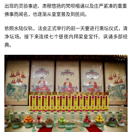
出现的灵验事迹、肃穆悠扬的梵呗唱诵以及庄严紧凑的重重
佛事而闻名，也逐渐从皇室普及到民间。
依照水陆仪轨，法会正式举行的前一天要进行熏坛仪式，清
净坛场。接下来连续七个昼夜内拜梁皇宝忏、讽诵多部经
典。