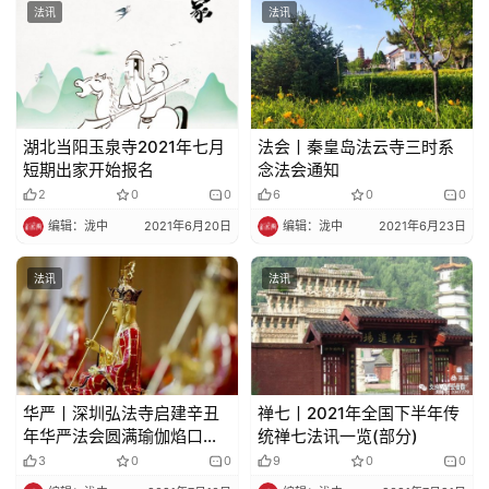
法讯
法讯
湖北当阳玉泉寺2021年七月
法会丨秦皇岛法云寺三时系
短期出家开始报名
念法会通知
2
0
0
6
0
0
编辑：泷中
2021年6月20日
编辑：泷中
2021年6月23日
法讯
法讯
华严丨深圳弘法寺启建辛丑
禅七丨2021年全国下半年传
年华严法会圆满瑜伽焰口通
统禅七法讯一览(部分)
启
3
0
0
9
0
0