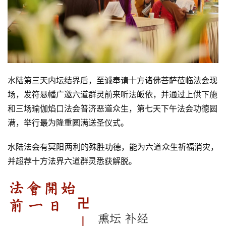
水陆第三天内坛结界后，至诚奉请十方诸佛菩萨莅临法会现
场，发符悬幡广邀六道群灵前来听法皈依，并通过上供下施
和三场瑜伽焰口法会普济恶道众生，第七天下午法会功德圆
满，举行最为隆重圆满送圣仪式。
水陆法会有冥阳两利的殊胜功德，能为六道众生祈福消灾，
并超荐十方法界六道群灵悉获解脱。