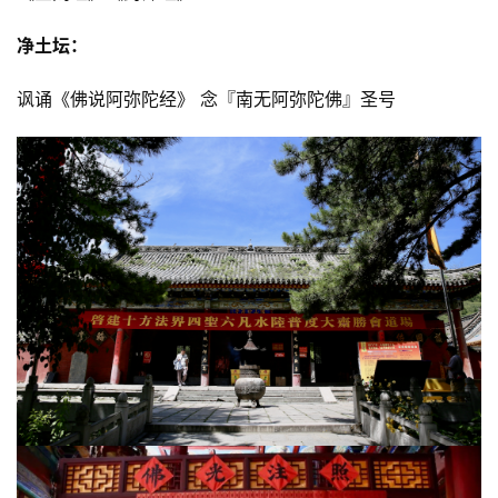
净土坛：
讽诵《佛说阿弥陀经》 念『南无阿弥陀佛』圣号