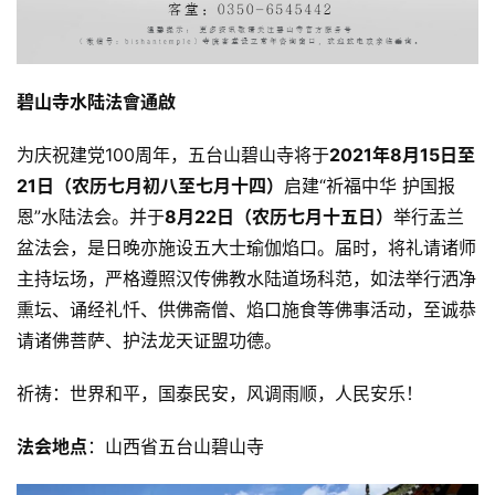
碧山寺水陆法會通啟
为庆祝建党100周年，五台山碧山寺将于
2021年8月15日至
21日（农历七月初八至七月十四）
启建“祈福中华 护国报
恩”水陆法会。并于
8月22日（农历七月十五日）
举行盂兰
盆法会，是日晚亦施设五大士瑜伽焰口。届时，将礼请诸师
主持坛场，严格遵照汉传佛教水陆道场科范，如法举行洒净
熏坛、诵经礼忏、供佛斋僧、焰口施食等佛事活动，至诚恭
请诸佛菩萨、护法龙天证盟功德。
祈祷：世界和平，国泰民安，风调雨顺，人民安乐！
法会地点
：山西省五台山碧山寺