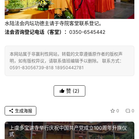
水陆法会内坛功德主请于寺院客堂联系登记。
法会咨询登记电话（客堂）：
0350-6545442​
本网站属于非赢利性网站，转载的文章遵循原作者的版权声
明，如有版权异议，请联系值班编辑予以删除。 联系方式：
0591-83056739-818 18950442781
赞
(2)
生成海报
0
0
上虞多宝讲寺举行庆祝中国共产党成立100周年升旗仪
式