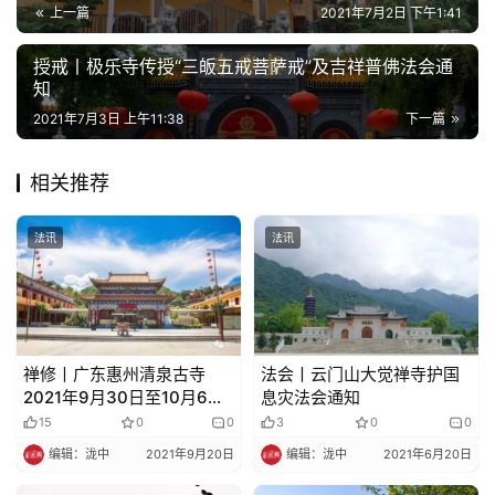
上一篇
2021年7月2日 下午1:41
授戒丨极乐寺传授“三皈五戒菩萨戒”及吉祥普佛法会通
知
2021年7月3日 上午11:38
下一篇
相关推荐
法讯
法讯
禅修丨广东惠州清泉古寺
法会丨云门山大觉禅寺护国
2021年9月30日至10月6日
息灾法会通知
功德人生内观禅修营开启报
15
0
0
3
0
0
名
编辑：泷中
2021年9月20日
编辑：泷中
2021年6月20日