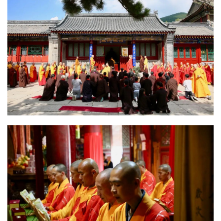
慈
善
佛
教
人
登录
注册
物
寺
院
巡
礼
视
频
纪