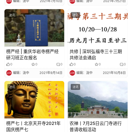
编辑：泷中
2021年7月10日
编辑：泷中
2021年7月21日
法讯
法讯
楞严经 | 重庆华岩寺楞严经
共修 | 深圳弘福寺三十三期
研习班正在报名
共修法会通启
0
0
0
0
0
0
编辑：泷中
2021年9月14日
编辑：泷中
2021年10月8日
法讯
法讯
楞严七丨北京天开寺2021年
农禅丨7月25日云门寺进行
国庆楞严七
普请收稻活动