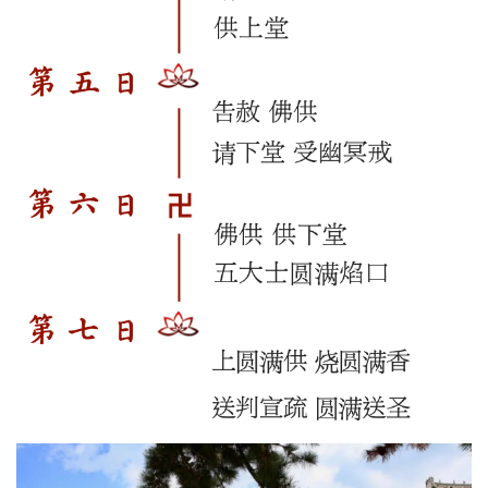
僧
音
高
僧
访
谈
心
乐
菩
提
专
题
公
益