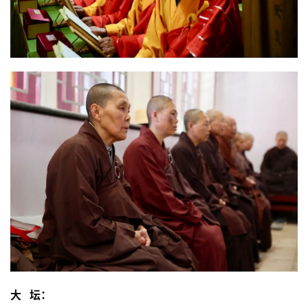
录
佛
教
艺
术
政
策
法
规
免
责
声
明
大 坛：