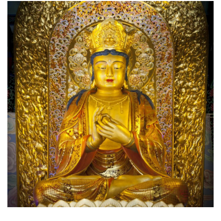
点
僧
音
高
僧
访
谈
心
乐
菩
提
专
题