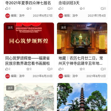
寺2021年夏季四众禅七报名
念培训班3天
3
0
0
2
0
0
编辑：泷中
2021年6月27日
编辑：泷中
2021年7月4日
法讯
法讯
同心筑梦颂辉煌——福建省
地藏｜农历七月廿二日，常
民族宗教界邀您看书画展啦
州天宁禅寺启建辛丑年地藏
孝亲法会
2
0
0
0
0
0
编辑：泷中
2021年6月20日
编辑：泷中
2021年8月12日
法讯
法讯