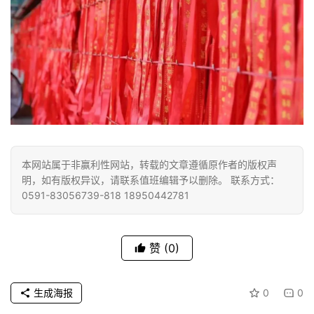
纪
录
佛
教
艺
术
政
本网站属于非赢利性网站，转载的文章遵循原作者的版权声
策
明，如有版权异议，请联系值班编辑予以删除。 联系方式：
法
0591-83056739-818 18950442781
规
免
赞
(0)
责
声
生成海报
0
0
明