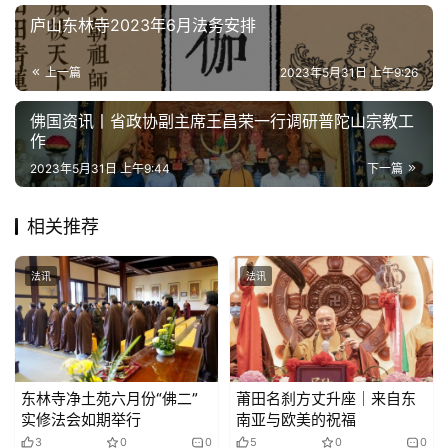
庐山东林寺2023年6月法务安排
上一篇
2023年5月31日 上午9:26
佛国资讯丨省政协副主席王昌荣一行调研普陀山宗教工
作
2023年5月31日 上午9:44
下一篇
相关推荐
法讯
法讯
东林寺净土苑六月份“佛二”
莆田名刹方丈升座｜来自东
实修法会如期举行
南亚与欧美的祝福
3
0
0
5
0
0