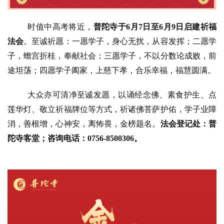
时值中高考将近，
普陀寺于
6月7日至6月9日启建祈福
法会
。至诚祈愿：一愿学子，身心无扰，从容发挥；二愿学
子，蟾宫折桂，奉献社会；三愿学子，不以分数论成败，前
途坦荡；四愿学子阖家，上慈下孝，合乐幸福，福慧圆满。
大众亦可清净至诚发愿，以诵经念佛、素食护生、点
莲华灯、敬立祈福牌位等方式，祈诸佛菩萨护佑，学子业障
消，善根增，心神安，离怖畏，金榜题名。
法会登记处：普
陀寺客堂；咨询电话：
0756-8500306。