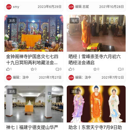
smy
2023年6月29日
编辑 志斌
2021年10月28日
法讯
法讯
金钟阁禅寺护国息灾七七四
晒经丨雪峰崇圣寺六月初六
十九日冥阳两利地藏法会
晒经法会通启
——第一个七功德圆满焰口
1
0
0
5
0
0
大施食回向
编辑：泷中
2021年7月27日
编辑：泷中
2021年7月12日
法讯
法讯
禅七丨福建宁德支提山华严
助念丨东营天宁寺7月9日助