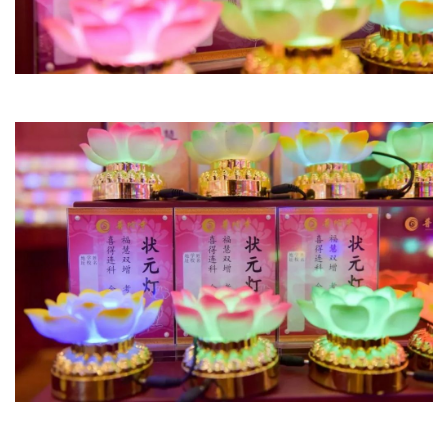
资
讯
八