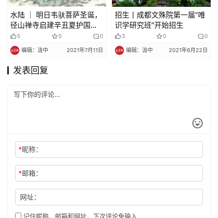
水陆 ｜ 明日韦驮菩萨圣诞，
招生丨成都文殊院第一届“唯
径山禅寺启建辛丑夏护国息
识学研究班”开始招生
灾冥阳两利水陆法会通启
5
0
0
3
0
0
编辑：泷中
2021年7月11日
编辑：泷中
2021年6月22日
发表回复
*
昵称：
*
邮箱：
网址：
记住昵称、邮箱和网址，下次评论免输入