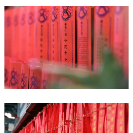
公
益
慈
善
佛
教
人
登录
注册
物
寺
院
巡
礼
视
频