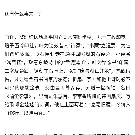
还有什么事未了？
画作，整理好送给北平国立美术专科学校；九十三枚印章，
赠予西泠印社，叶为铭效昔人“诗冢”、“书藏”之遗意，为它
们凿壁庋藏，以石匣封嵌在通往四照阁的石径旁，小径名
“鸿雪径”，取意东坡诗中的“雪泥鸿爪”，叶为铭亲书“印藏”
二字及题跋，镌刻在石匣上，以期“庶与湖山并永”；笔砚碑
帖，过让给金石书画家周承德；折扇、字幅和他上课时必不
可少的那块金表，交由夏丏尊妥存，另赠一幅卷轴，名曰
《前尘影事》，里面是朱慧百、李苹香所赠的诗画扇页、写
给歌郎金娃娃的诗词，他在上面写着：“息霜旧藏，今将入
山修行，以贻丏尊。”