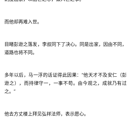
访
谈
而他却再难入世。
心
乐
菩
提
目睹彭逊之落发，李叔同下了决心。同是出家，因由不同，
道路也将不同。
专
题
多年以后，马一浮的话证得此因果：“他天才不及安仁（彭
逊之），而持律守一，一事不苟。由今观之，成就乃有过
公
益
之。”
慈
善
他去方丈楼上拜见弘祥法师，表示愿心。
佛
教