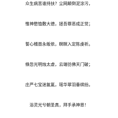
众生病苦谁持扶？尘网颠倒泥涂污，
惟神愍恤敷大德，拯吾罪恶成正觉；
誓心稽首永皈依，瞑瞑入定陈虔祈。
倏忽光明烛太虚，云端彷佛天门破；
庄严七宝迷氤氲，瑶华翠羽垂缤纷。
浴灵光兮朝圣真，拜手承神恩！