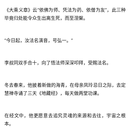
《大乘义章》云“依佛为师、凭法为药、依僧为友”，此三种
毕竟归处能令众生出离生死，而至涅槃。
“今日起，汝法名演音，号弘一。”
李叔同双手合十，向了悟法师深深叩拜，受赐法名。
冬去春来，他披着新做的海青，在母亲凤玲忌日之际，去定
慧禅寺诵了三天《地藏经》，每天做两堂功课。
在经文中，他更愿意去追究灵魂的来源和去往，宇宙之根
本。