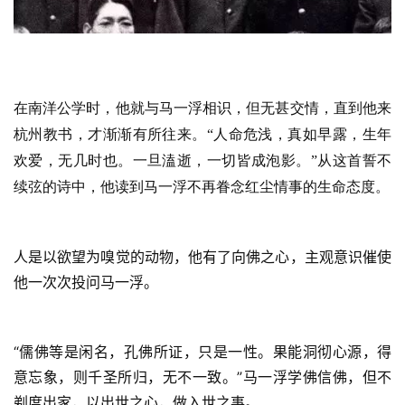
在南洋公学时，他就与马一浮相识，但无甚交情，直到他来
杭州教书，才渐渐有所往来。“人命危浅，真如早露，生年
欢爱，无几时也。一旦溘逝，一切皆成泡影。”从这首誓不
资
续弦的诗中，他读到马一浮不再眷念红尘情事的生命态度。
讯
八
人是以欲望为嗅觉的动物，他有了向佛之心，主观意识催使
点
他一次次投问马一浮。
僧
音
“儒佛等是闲名，孔佛所证，只是一性。果能洞彻心源，得
高
意忘象，则千圣所归，无不一致。”马一浮学佛信佛，但不
僧
剃度出家，以出世之心，做入世之事。