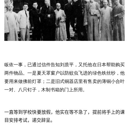
皈依一事，已通过信件告知刘质平，又托他在日本帮助购买
两件物品。一是夏天罩窗户以防蚊虫飞进的绿色铁丝纱，他
要用来做佛前灯罩；二是旧式铜器店里有售卖的薄铜小合叶
一对、八只钉子，木制书箱的门上所用。
一直等到学校快要放假，他实在等不急了，提前将手上的课
目安排考试，递交辞呈。