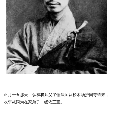
术
政
策
法
规
免
责
声
明
正月十五那天，弘祥将师父了悟法师从松木场护国寺请来，
收李叔同为在家弟子，皈依三宝。