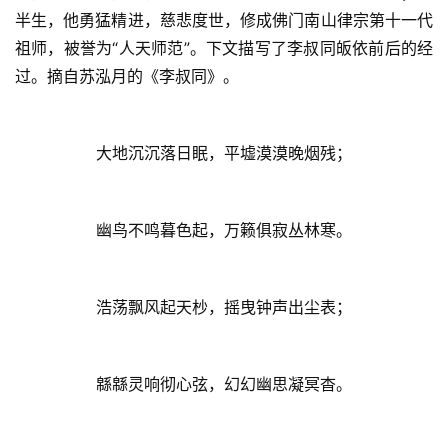
半生，他勇猛精进，慈悲度世，修成佛门南山律宗第十一代
祖师，被誉为“人天师范”。下文描写了李叔同皈依前后的经
过。摘自苏泓月的《李叔同》。
大地沉沉落日眠，平墟漠漠晚烟残；
幽鸟不鸣暮色起，万籁俱寂丛林寒。
浩荡飘风起天杪，摇曳钟声出尘表；
緜緜灵响彻心弦，幻幻幽思凝冥杳。