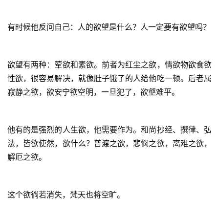
有时候他反问自己：人的欲望是什么？人一定要有欲望吗？
欲望有两种：荤欲和素欲。前者为红尘之欲，情欲物欲食欲
性欲，很容易解决，就像肚子饿了的人给他吃一顿。后者属
寂静之欲，欲安宁欲空明，一旦犯了，欲壑难平。
他有的是强烈的人生欲，他需要作为。和尚抄经、撰律、弘
法，皆欲使然，欲什么？普渡之欲，悲悯之欲，离难之欲，
解厄之欲。
这个欲徜若消失，梵天也将空旷。