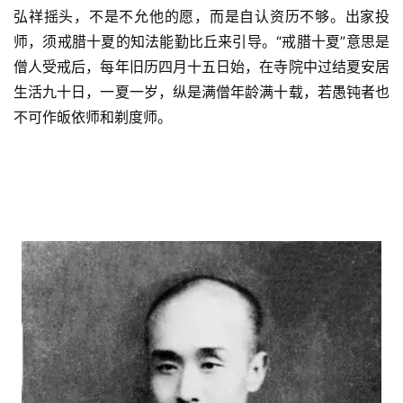
人
弘祥摇头，不是不允他的愿，而是自认资历不够。出家投
登录
注册
物
师，须戒腊十夏的知法能勤比丘来引导。“戒腊十夏”意思是
僧人受戒后，每年旧历四月十五日始，在寺院中过结夏安居
寺
生活九十日，一夏一岁，纵是满僧年龄满十载，若愚钝者也
院
不可作皈依师和剃度师。
巡
礼
视
频
纪
录
佛
教
艺