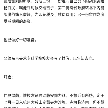
最后领到的薪水，分成三份：一份连同自己剪下的胡须寄给
杨白民，嘱他到时候交给雪子；第二份寄省政府转北平内务
部脱俗籍入僧籍，为印花税及手续费费用；另一份留作剃度
受戒期间的斋资。
他已做好一切准备。
又给东京美术专科学校校友会写了封信，以告知去向。
拜启：
仲夏绿荫，惟校友诸君动静安豫为颂。不慧近有所感，定于
七月一日入杭州大慈山定慧寺为沙弥。寺为临济宗，但不慧