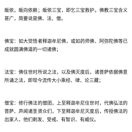
皈依，皈向依赖；皈依三宝，即乞三宝救护。佛教三宝含义
甚广，简要说是佛、法、僧。
佛宝：如大觉悟者释迦牟尼佛，或如药师佛、阿弥陀佛等已
成就圆满佛道的一切诸佛；
法宝：佛住世时所说之法，以及佛灭度后，诸菩萨依据佛意
所诵之法，即现今流传大小乘经、律、论三藏；
僧宝：修行佛法的僧团，上至释迦牟尼住世时，代佛弘法的
菩萨、声闻诸圣贤众们，下至释迦牟尼灭度后，传授佛法的
出家人，他们剃发、受戒、有智识、有威仪。