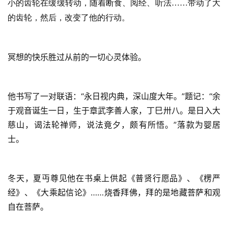
小的齿轮在缓缓转动，随着断食、阅经、听法……带动了大
的齿轮，然后，改变了他的行动。
冥想的快乐胜过从前的一切心灵体验。
他书写了一对联语：“永日视内典，深山度大年。”题记：“余
于观音诞生一日，生于章武李善人家，丁巳卅八。是日入大
慈山，谒法轮禅师，说法竟夕，颇有所悟。”落款为婴居
士。
冬天，夏丏尊见他在书桌上供起《普贤行愿品》、《楞严
经》、《大乘起信论》……烧香拜佛，拜的是地藏菩萨和观
自在菩萨。