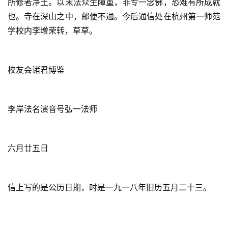
所修者净土。以末法众生障重，非专一念佛，恐难有所成就
也。寺在深山之中，邮便不通。今后通信处在杭州第一师范
学校内李增荣转，草草。
校友会诸君博鉴
李岸法名演音号弘一法师
六月廿五日
信上写的是公历日期，时是一九一八年旧历五月二十三。