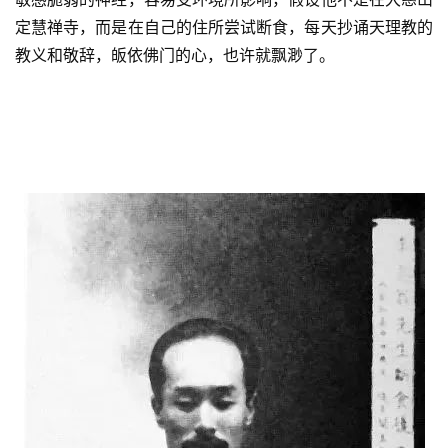
定慧禅寺，而是在自己的住所尝试断食，每天抄诵天理教的
教义和敬辞，皈依佛门的心，也许就飘渺了。