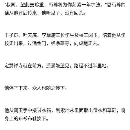
“叔同，望此去珍重，丏尊将为你茹素一年护法。”夏丏尊的
话从他背后传来，他听见了，没有回头。
丰子恺、叶天底、李增庸三位学生及校工闻玉，陪着他从学
校走出来，过涌金门，经净慈寺，向虎跑走去。
定慧禅寺就在前方，遥遥能望见，路程不过半里地。
他停了下来。众人也随之停下。
他从闻玉手中接过衣箱，利索地从里面取出僧衣和草鞋，将
身上的布衫布鞋换下。