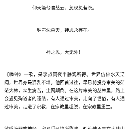
仰天衢兮瞻慈云，忽现忽若隐。
钟声沈暮天，神恩永存在。
神之恩，大无外！
《晚钟》一歌，是李叔同夜半静观所得。世界仿佛水天辽
阔，世界亦是混乱不堪。他回首过往，早已将投身审美的茫
茫大林，众生病苦，尘网颠倒。在这片审美的丛林里，路上
会遇见殉道者的遗骸，有人通过审美，走向了世俗，有人通
过审美，走进了宗教，在宗教里超脱，在宗教里重生。
敏感脆弱的神经，容易受环境所影响，假设他不是在大慈山