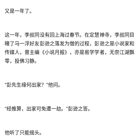
又是一年了。
这一年，李叔同没有回上海过春节。在定慧禅寺，李叔同目
睹了马一浮好友彭逊之落发为僧的过程，彭逊之是小说家和
传媒人，曾主编《小说月报》，亦是易学学者，无奈江湖飘
零，投佛习静。
“彭先生缘何出家？”他问。
“经推算，出家可免遭一劫。”彭逊之答。
他听了只能摇头。