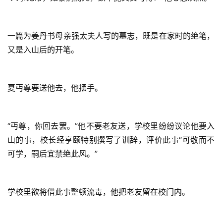
一篇为姜丹书母亲强太夫人写的墓志，既是在家时的绝笔，
又是入山后的开笔。
夏丏尊要送他去，他摆手。
“丏尊，你回去罢。”他不要老友送，学校里纷纷议论他要入
山的事，校长经亨颐特别撰写了训辞，评价此事“可敬而不
可学，嗣后宜禁绝此风。”
学校里欲将借此事整顿流毒，他把老友留在校门内。