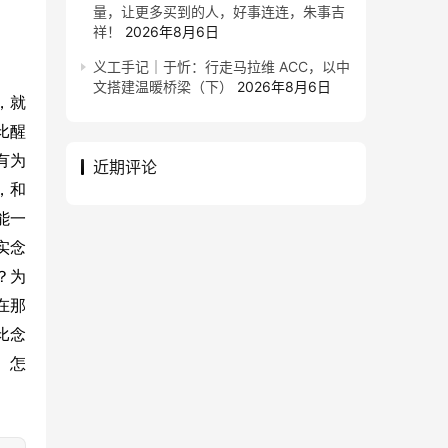
量，让更多买到的人，好事连连，朱事吉
祥！
2026年8月6日
义工手记｜于忻：行走马拉维 ACC，以中
文搭建温暖桥梁（下）
2026年8月6日
，就
比醒
有为
近期评论
，和
能一
实念
？为
在那
比念
、怎