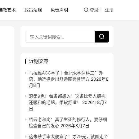
佛教艺术
政策法规
免责声明
登录
注册
近期文章
马拉维ACC学子｜台北求学深耕三门外
语，他选择走出舒适圈奔赴远方
2026年8
月8日
温柔9色！每条都想入！这条比爱人拥抱
还暖和的毛毯，柔软舒适！
2026年8月7
日
绍云老和尚：真了生死的修行人，要仔细
检查自己的发心
2026年8月7日
这朱砂手串太便宜了！才79元，就图走个