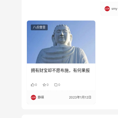
smy
八点僧音
拥有财宝却不愿布施，有何果报
0
0
0
静瑛
2023年1月12日