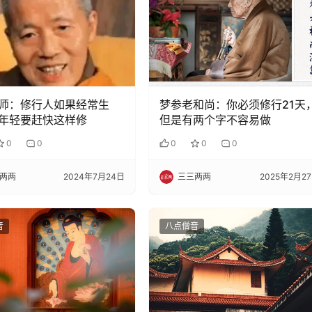
师：修行人如果经常生
梦参老和尚：你必须修行21天
年轻要赶快这样修
但是有两个字不容易做
0
0
0
0
0
两两
2024年7月24日
三三两两
2025年2月2
音
八点僧音