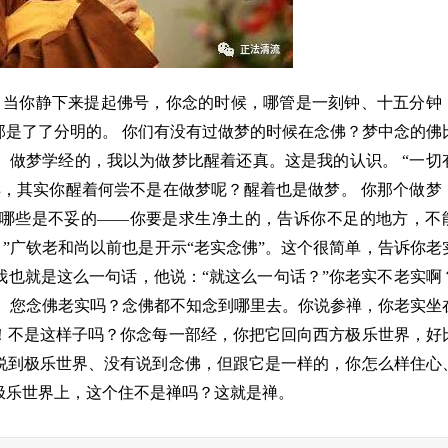
。当你静下来提起佛号，你念的时候，哪管是一刻钟、十五分钟
那是了了分明的。
你们有没有过做梦的时候在念佛？梦中念的佛
、做梦学经的，我以为做梦比醒着还真。这是我的认识。
“一切
样，其实你醒着何尝不是在做梦呢？醒着也是做梦。
你那个做梦
哪些是不妥的——你要是求生净土的，告诉你不足的地方，不
！”广钦老和尚以前也是开示“老实念佛”。这个很简单，告诉你老
我也就是这么一句话，他说：“就这么一句话？”你老实不老实啊
！
您念佛老实吗？念佛都不知念到哪里去。你说参禅，你老实坐
！不是这样子吗？你念每一部经，你把它回向西方极乐世界，好
说到极乐世界、没有说到念佛，但跟它是一样的，你怎么样住心
极乐世界上，这个住不是禅吗？这就是禅。