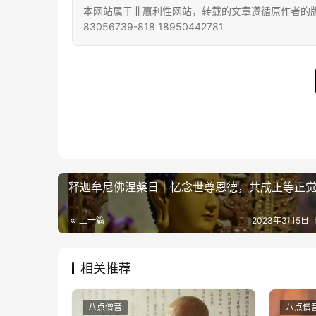
本网站属于非赢利性网站，转载的文章遵循原作者的版
83056739-818 18950442781
释迦牟尼佛涅槃日｜忆念世尊恩德，共成正等正
上一篇
2023年3月5日 下
相关推荐
八点僧音
八点僧