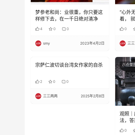
梦参老和尚：业很重，你只要这
“心外
样修下去，在一千日绝对清净
着， 
4
0
0
0
smy
2023年4月2日
三三
宗萨仁波切谈台湾女作家的自杀
八点僧音
八点僧
2
0
0
三三两两
2025年2月8日
观照｜
法，答
0