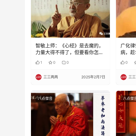
智敏上师：《心经》是去魔的，
广化律
力量大得不得了，但要看你怎么
病，趁
念
1
0
0
0
三三两两
2025年2月7日
三三
八点僧音
八点僧