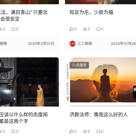
无法，满目青山” 只要念
知足为乐，少欲为福
就会很安定
0
0
0
0
0
两两
2025年3月10日
三三两两
2024年10月2
音
八点僧音
应该以什么样的态度闻
济群法师：像我这么好的人
案是这两个字
0
0
0
0
0