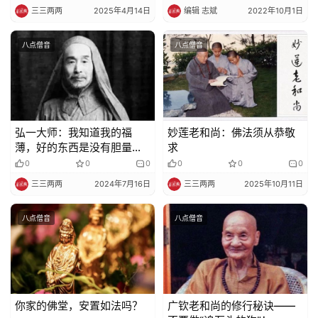
政
三三两两
2025年4月14日
编辑 志斌
2022年10月1日
策
法
八点僧音
八点僧音
规
免
责
弘一大师：我知道我的福
妙莲老和尚：佛法须从恭敬
声
薄，好的东西是没有胆量受
求
明
用的
0
0
0
0
0
0
三三两两
2024年7月16日
三三两两
2025年10月11日
八点僧音
八点僧音
你家的佛堂，安置如法吗？
广钦老和尚的修行秘诀——