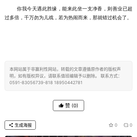
你我今天遇此胜缘，能来此坐一支净香，则善业已超
心
过多倍，千万勿为儿戏，若为热闹而来，那就错过机会了。
乐
菩
提
专
题
本网站属于非赢利性网站，转载的文章遵循原作者的版权声
公
明，如有版权异议，请联系值班编辑予以删除。 联系方式：
益
0591-83056739-818 18950442781
慈
善
赞
(0)
佛
教
生成海报
0
0
人
登录
注册
物