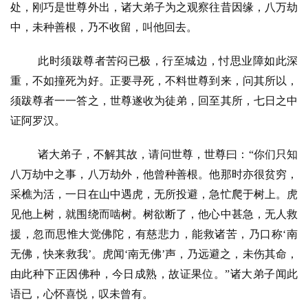
处，刚巧是世尊外出，诸大弟子为之观察往昔因缘，八万劫
中，未种善根，乃不收留，叫他回去。
此时须跋尊者苦闷已极，行至城边，忖思业障如此深
重，不如撞死为好。正要寻死，不料世尊到来，问其所以，
须跋尊者一一答之，世尊遂收为徒弟，回至其所，七日之中
资
证阿罗汉。
讯
诸大弟子，不解其故，请问世尊，世尊曰：“你们只知
八
八万劫中之事，八万劫外，他曾种善根。他那时亦很贫穷，
点
僧
采樵为活，一日在山中遇虎，无所投避，急忙爬于树上。虎
音
见他上树，就围绕而啮树。树欲断了，他心中甚急，无人救
援，忽而思惟大觉佛陀，有慈悲力，能救诸苦，乃口称‘南
高
无佛，快来救我’。虎闻‘南无佛’声，乃远避之，未伤其命，
僧
由此种下正因佛种，今日成熟，故证果位。”诸大弟子闻此
访
语已，心怀喜悦，叹未曾有。
谈