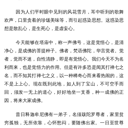
因为人们平时眼中见到的风花雪月，耳中听到的歌舞
欢声，口里贪着的珍馐美味等，而引起惑染思想。这惑染思
想是散乱心，是生死心，是虚妄心。
今天能够在塔庙中，称一声佛号，这是觉悟心，是清
净心，是成佛的菩提种子。佛者，梵语佛陀，华言觉者。觉
者，觉而不迷，自性清静，即是有觉悟心。我们今天不为名
利而来，也是觉悟力的作用。但是有许多恐是闻其打禅七之
名，而不知其打禅七之义，以一种稀奇心而来看热闹的，这
不是上上心。现在既到此地，如人到了宝山，不可空手而
回，须发一无上的道心，好好地坐一支香，种一成佛的正
因，将来大家成佛。
昔日释迦牟尼佛有一弟子，名须跋陀罗尊者，家里贫
穷孤独，无所依靠，心怀愁闷，要随佛出家。一日至世尊