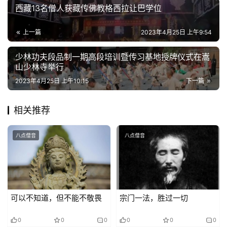
西藏13名僧人获藏传佛教格西拉让巴学位
寺
上一篇
2023年4月25日 上午9:54
院
巡
少林功夫段品制一期高段培训暨传习基地授牌仪式在嵩
礼
山少林寺举行
2023年4月25日 上午10:15
下一篇
视
频
相关推荐
纪
八点僧音
八点僧音
录
佛
教
艺
可以不知道，但不能不敬畏
宗门一法，胜过一切
术
0
0
0
0
0
0