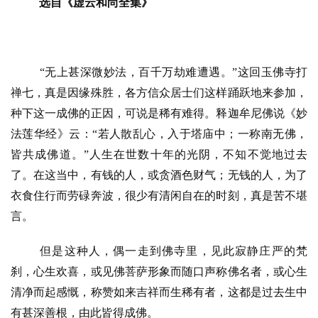
选自《虚云和尚全集》 
“无上甚深微妙法，百千万劫难遭遇。”这回玉佛寺打
禅七，真是因缘殊胜，各方信众居士们这样踊跃地来参加，
种下这一成佛的正因，可说是稀有难得。
释迦牟尼佛说《妙
法莲华经》云：
“若人散乱心，入于塔庙中；一称南无佛，
皆共成佛道。”人生在世数十年的光阴，不知不觉地过去
了。在这当中，有钱的人，或贪酒色财气；无钱的人，为了
衣食住行而劳碌奔波，很少有清闲自在的时刻，真是苦不堪
言。
但是这种人，偶一走到佛寺里，见此寂静庄严的梵
刹，心生欢喜，或见佛菩萨形象而随口声称佛名者，或心生
清净而起感慨，称赞如来吉祥而生稀有者，这都是过去生中
有甚深善根，由此皆得成佛。