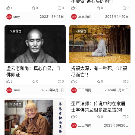
不要做“追石头的狗”！
1
0
0
0
0
0
smy
2023年6月13日
三三两两
2025年1月10日
八点僧音
八点僧音
虚云老和尚：真心自显，自
折福太深，有一种死，叫“福
佛即证
尽而亡”！
2
0
0
0
0
0
smy
2023年4月3日
三三两两
2024年5月16日
圣严法师：传说中的在家居
八点僧音
八点僧音
士学佛禁忌很多都是错的!
0
0
0
三三两两
2025年6月26日