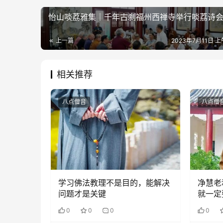
怡山啖荔雅集｜千年古刹福州西禅寺举行啖荔诗
上一篇
2023年7月11日 上
相关推荐
八点僧音
八点僧
学习佛法教理不是目的，能解决
净慧老
问题才是关键
就一定
个法门
0
0
0
0