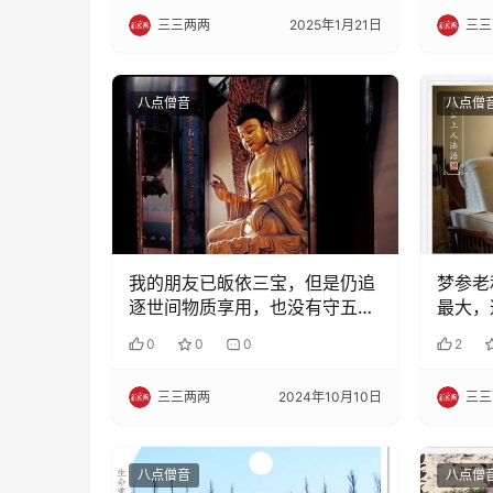
三三两两
2025年1月21日
三三
八点僧音
八点僧
我的朋友已皈依三宝，但是仍追
梦参老
逐世间物质享用，也没有守五
最大，
戒，这样皈依……
0
0
0
2
三三两两
2024年10月10日
三三
八点僧音
八点僧