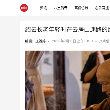
资讯
八点僧音
高僧访谈
心乐菩提
绍云长老年轻时在云居山迷路的
编辑：庄雅婷
•
2023年7月11日 上午10:10
•
八点僧