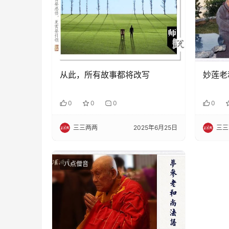
从此，所有故事都将改写
妙莲老
0
0
0
0
三三两两
2025年6月25日
三三
八点僧音