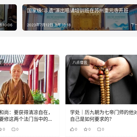
会
国家级“非遗”演出唱诵培训班在苏州重元寺开班
午10:06
2023年7月12日 上午10:18
下
音
八点僧音
和尚：要获得清凉自在，
学处｜历九朝为七帝门师的他
要修这两个法门当中的某
自己是如何要求的？
0
0
0
0
0