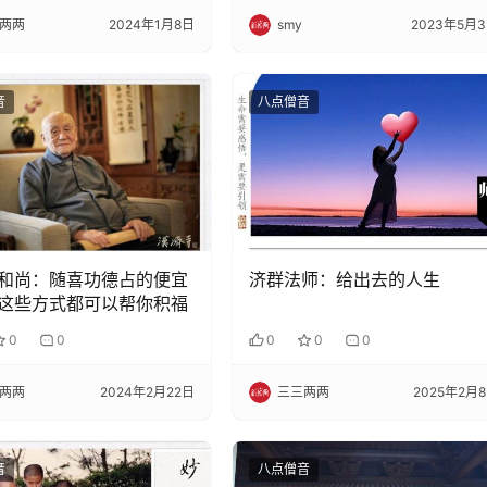
两两
2024年1月8日
smy
2023年5月
音
八点僧音
和尚：随喜功德占的便宜
济群法师：给出去的人生
这些方式都可以帮你积福
0
0
0
0
0
两两
2024年2月22日
三三两两
2025年2月
音
八点僧音