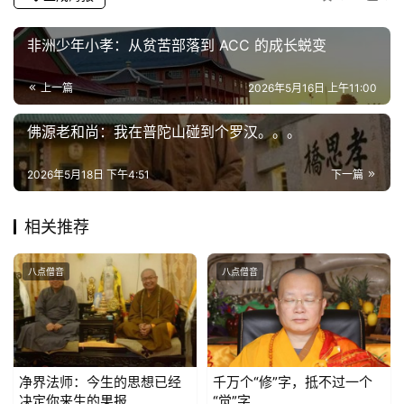
物
非洲少年小孝：从贫苦部落到 ACC 的成长蜕变
寺
院
上一篇
2026年5月16日 上午11:00
巡
礼
佛源老和尚：我在普陀山碰到个罗汉。。。
视
2026年5月18日 下午4:51
下一篇
频
相关推荐
纪
录
八点僧音
八点僧音
佛
教
艺
术
净界法师：今生的思想已经
千万个“修”字，抵不过一个
决定你来生的果报
“觉”字