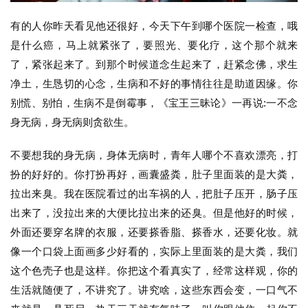
有的人你昨天看见他还很好，今天下午到哪个医院一检查，哦
是什么癌，马上就紧张了，要照光、要化疗，这个那个就来
了，紧张起来了。到那个时候道念生起来了，赶紧念佛，求生
净土，生恳切的心念，生病和不好的事情往往是助道因缘。你
别慌、别怕，生病不是倒霉事，《宝王三昧论》一再说:一不念
资
身无病，身无病则贪欲生。
讯
不要想我的身无病，身体无病时，青年人哪个不喜欢漂亮，打
八
扮的好好的。你打扮再好，画囊盛粪，肚子里面装的是大粪，
点
拉出来臭。我在医院看过的出车祸的人，把肚子压开，肠子压
僧
出来了，没拉出来的大便比拉出来的还臭。但是他好的时候，
音
外面还要穿名牌的衣服，还要搽香脂、搽香水，还要化妆。就
像一个口袋上面画多少好看的，实际上里面装的是大粪，我们
高
这个色壳子也是这样。你把这个看真实了，经常这样观，你的
僧
访
生活就随便了，不讲究了。讲究啥，这些东西会变，一口气不
谈