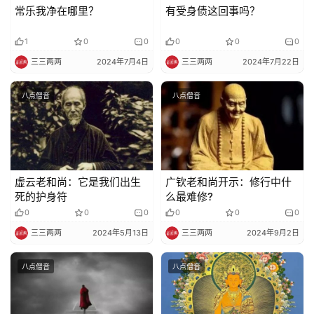
常乐我净在哪里？
有受身债这回事吗？
1
0
0
0
0
0
三三两两
2024年7月4日
三三两两
2024年7月22日
八点僧音
八点僧音
虚云老和尚：它是我们出生
广钦老和尚开示：修行中什
死的护身符
么最难修?
0
0
0
0
0
0
三三两两
2024年5月13日
三三两两
2024年9月2日
八点僧音
八点僧音