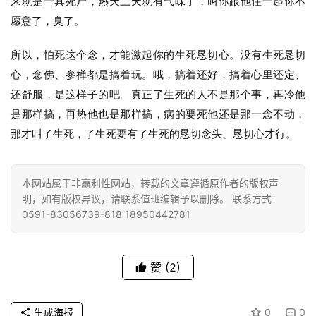
来就是一具死尸，热天三天就有气味了，叫你跟他住一起你不
愿意了，臭了。
心
乐
所以，怕死这个念，才能激起你的生死恳切心。没有生死恳切
菩
心，念佛、参禅都是搞着玩。哦，搞着还好，搞着心里还定、
提
还舒服，是这样子的吧。真正了生死的人不是那个事，再冷他
是那样搞，再热他也是那样搞，病的要死他还是那一念不动，
专
那才叫了生死，了生死要有了生死的恳切念头、恳切心才行。
题
公
本网站属于非赢利性网站，转载的文章遵循原作者的版权声
益
明，如有版权异议，请联系值班编辑予以删除。 联系方式：
慈
0591-83056739-818 18950442781
善
赞
(2)
佛
教
人
登录
注册
生成海报
0
0