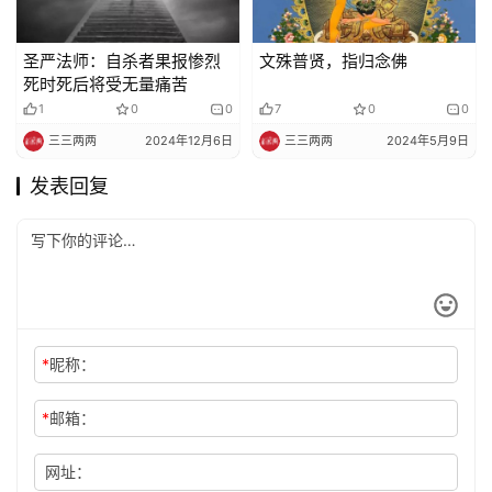
圣严法师：自杀者果报惨烈
文殊普贤，指归念佛
死时死后将受无量痛苦
1
0
0
7
0
0
三三两两
2024年12月6日
三三两两
2024年5月9日
发表回复
*
昵称：
*
邮箱：
网址：