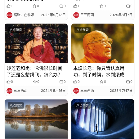
1
0
0
1
0
0
政
策
编辑：庄雅婷
2025年5月13日
三三两两
2025年8月7日
法
规
八点僧音
八点僧音
免
责
声
妙莲老和尚：念佛很长时间
本焕长老：你只管认真用
明
了还是妄想纷飞，怎么办？
功，到了时候，水到渠成，
自自然然就会成功
0
0
0
0
0
0
三三两两
2024年5月16日
三三两两
2025年7月7日
八点僧音
八点僧音