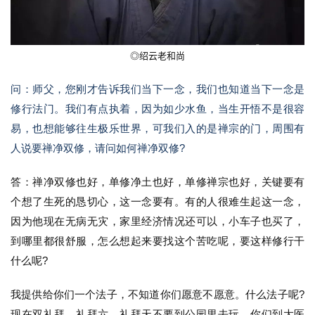
◎
绍云老和尚
问：师父，您刚才告诉我们当下一念，我们也知道当下一念是
修行法门。我们有点执着，因为如少水鱼，当生开悟不是很容
易，也想能够往生极乐世界，可我们入的是禅宗的门，周围有
人说要禅净双修，请问如何禅净双修?
答：禅净双修也好，单修净土也好，单修禅宗也好，关键要有
个想了生死的恳切心，这一念要有。有的人很难生起这一念，
因为他现在无病无灾，家里经济情况还可以，小车子也买了， 
到哪里都很舒服，怎么想起来要找这个苦吃呢，要这样修行干
什么呢?
我提供给你们一个法子，不知道你们愿意不愿意。什么法子呢?
现在双礼拜，礼拜六、礼拜天不要到公园里去玩，你们到大医