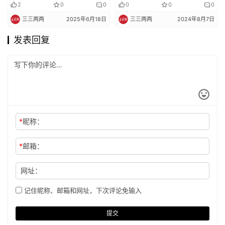
如何念佛？
德因缘创造条件
2
0
0
0
0
0
三三两两
2025年6月18日
三三两两
2024年8月7日
发表回复
*
昵称：
*
邮箱：
网址：
记住昵称、邮箱和网址，下次评论免输入
提交