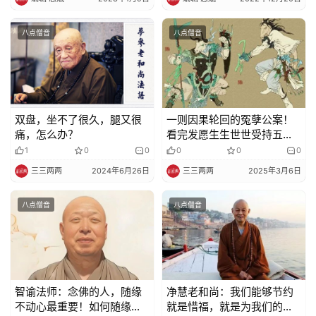
八点僧音
八点僧音
双盘，坐不了很久，腿又很
一则因果轮回的冤孽公案！
痛，怎么办？
看完发愿生生世世受持五
戒！
1
0
0
0
0
0
三三两两
2024年6月26日
三三两两
2025年3月6日
八点僧音
八点僧音
智谕法师：念佛的人，随缘
净慧老和尚：我们能够节约
不动心最重要！如何随缘？
就是惜福，就是为我们的福