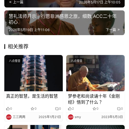
纪
上一篇
2026年5月17日 上午10:05
录
慧礼法师开示｜行愿非洲感恩之旅，细数 ACC二十年
初心
佛
2026年5月19日 上午11:06
下一篇
教
艺
术
相关推荐
政
八点僧音
八点僧音
策
法
规
真正的智慧，是生活的智慧
梦参老和尚读诵十年《金刚
免
经》悟到了什么 ？
责
0
0
0
2
0
0
声
明
三三两两
2025年1月21日
smy
2023年5月3日