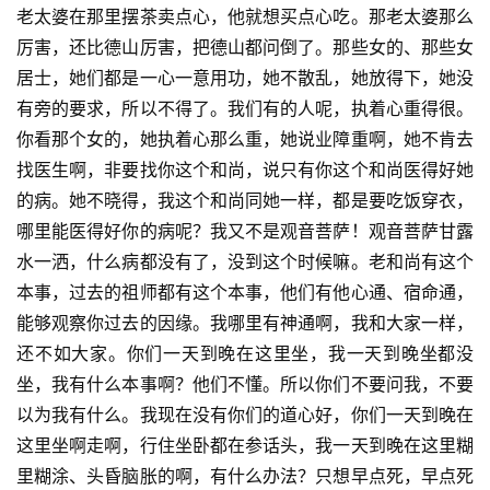
点
老太婆在那里摆茶卖点心，他就想买点心吃。那老太婆那么
僧
厉害，还比德山厉害，把德山都问倒了。那些女的、那些女
音
居士，她们都是一心一意用功，她不散乱，她放得下，她没
有旁的要求，所以不得了。我们有的人呢，执着心重得很。
高
你看那个女的，她执着心那么重，她说业障重啊，她不肯去
僧
访
找医生啊，非要找你这个和尚，说只有你这个和尚医得好她
谈
的病。她不晓得，我这个和尚同她一样，都是要吃饭穿衣，
哪里能医得好你的病呢？我又不是观音菩萨！观音菩萨甘露
心
水一洒，什么病都没有了，没到这个时候嘛。老和尚有这个
乐
本事，过去的祖师都有这个本事，他们有他心通、宿命通，
菩
能够观察你过去的因缘。我哪里有神通啊，我和大家一样，
提
还不如大家。你们一天到晚在这里坐，我一天到晚坐都没
坐，我有什么本事啊？他们不懂。所以你们不要问我，不要
专
以为我有什么。我现在没有你们的道心好，你们一天到晚在
题
这里坐啊走啊，行住坐卧都在参话头，我一天到晚在这里糊
里糊涂、头昏脑胀的啊，有什么办法？只想早点死，早点死
公