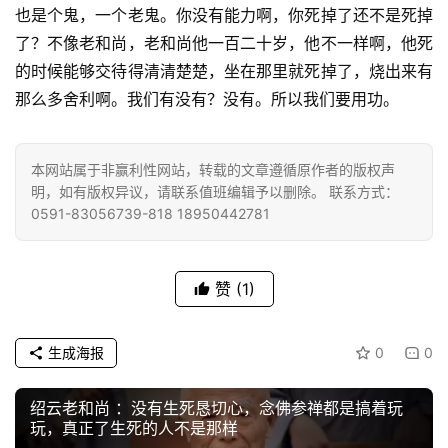
也是个鬼，一个老鬼。你没有能力啊，你死掉了还不是死掉
益
慈
了？不像老和尚，老和尚他一百二十岁，他不一样啊，他死
善
的时候能够交待得清清楚楚，坐在那里就死掉了，烧出来有
那么多舍利啊。我们有没有？没有。所以我们要用功。
佛
教
人
本网站属于非赢利性网站，转载的文章遵循原作者的版权声
登录
注册
物
明，如有版权异议，请联系值班编辑予以删除。 联系方式：
0591-83056739-818 18950442781
寺
院
赞
(1)
巡
礼
生成海报
0
0
视
频
绍云老和尚 ：没有生死恳切心，念佛参禅都是搞着玩
玩，真正了生死的人不是那样