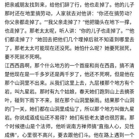
把亲戚朋友找到来，给他们辞了行，他也走掉了。他的儿子
那时还在地里搞劳动，人家就去对他讲：“你还在搞劳动？
你父亲都走掉了。”“我父亲走掉了？”他把锄头在地下一撑，
也走掉了。那老太太呢，听人讲：“你的儿子也走掉了。”“他
们都走掉了？”她回去把他们几个埋掉后就不知道到哪里去
了，那老太太可能现在还没死。她怕什么呢？她要死就死，
要不死就不死啊。
江西西昌啊，那个什么地方的一个首座和尚在西昌，搞不清
楚他现在是一千多岁还是两千岁了，他还不死啊，但是他在
那个山洞里不出来。从我们这里上去，九层楼那个地方有个
岩，叫九星岩。那时有九个姑娘，春天她们跑到山上去摘茶
叶，碰到下雨下不来，就在那个山洞里躲雨。结果那个山洞
资
的门一关，她们都在山洞里成仙了，所以那个地方叫做九星
讯
岩。你说成道成仙还不易得？她们有些老太婆也很厉害。那
个时候德山是个法师，他听说南方禅师搞“直指人心，见性
八
成佛”，心里很不高兴，要去跟他们斗。他在路上遇到一个