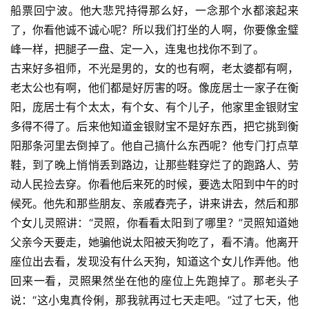
船票回宁波。他大悲咒持得那么好，一念那个水都滚起来
了，你看他诚不诚心呢？所以我们打坐的人啊，你要像金璧
峰一样，把腿子一盘、定一入，连鬼也找你不到了。
古来好多祖师，不光是男的，女的也有啊，老太婆都有啊，
老太公也有啊，他们都是好厉害的呀。像庞居士一家子在衡
阳，庞居士有个太太，有个女、有个儿子，他家里金银财宝
多得不得了。后来他知道金银财宝不是好东西，把它挑到衡
阳那条河里去倒掉了。他自己搞什么东西呢？他专门打点草
鞋，到了晚上悄悄丢到路边，让那些鞋穿烂了的跑路人、劳
动人民捡去穿。你看他后来死的时候，要选太阳到中午的时
候死。他先和那些朋友、亲戚舂壳子，讲来讲去，然后和那
个女儿灵照讲：“灵照，你看看太阳到了哪里？”灵照知道她
父亲今天要走，她骗他说太阳被天狗吃了，看不清。他离开
座位出去看，发现没有什么天狗，知道这个女儿作弄他。他
回来一看，灵照果然坐在他的座位上先跑掉了。那老头子
说：“这小鬼真伶俐，那我就再过七天走吧。”过了七天，他