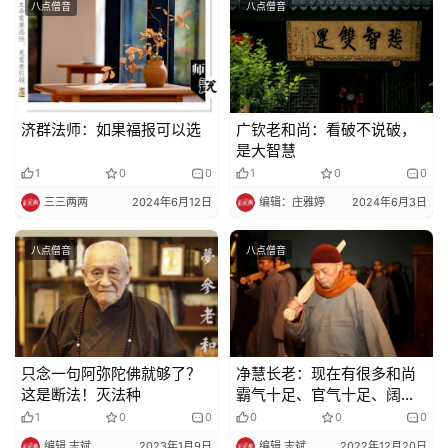
八点僧音
八点僧音
济群法师：如果福报可以选
广钦老和尚：看破不说破，
是大智慧
1
0
0
1
0
0
三三两两
2024年6月12日
编辑：庄雅婷
2024年6月3日
八点僧音
八点僧音
只念一句阿弥陀佛就够了？
净慧长老：现在有很多和尚
这是断法！灭法种
霸气十足、官气十足、阔气
十足、俗气十足，这个问题
1
0
0
0
0
0
很严重啊！
编辑 志斌
2023年1月9日
编辑 志斌
2022年12月20日