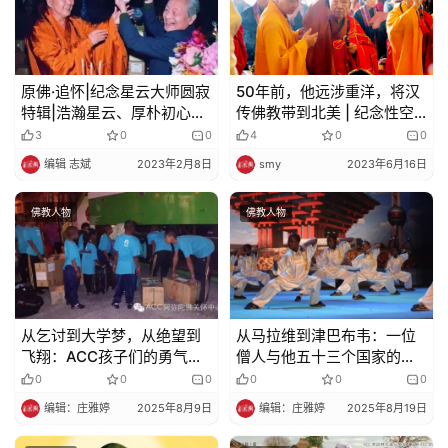
原佛·​追怀|纪念星云大师圆寂
50年前，他远涉重洋，将汉
特辑|浩瀚星云、厚朴初心、
传佛教带到北美 | 纪念性空
人天眼灭、般若舟沉——星
长老弘法百年
3
0
0
4
0
0
云大师与赵朴老
编辑 志斌
2023年2月8日
smy
2023年6月16日
佛教人物
佛教人物
​​从乞讨到大学梦，从绝望到
从马拉维到津巴布韦：一位
飞翔：ACC孩子们的勇气与
僧人与他五十三个国家的教
梦想​​
育救赎​​
0
0
0
0
0
0
编辑：庄雅婷
2025年8月9日
编辑：庄雅婷
2025年8月19日