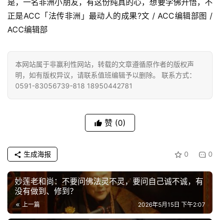
是，一名非洲小朋友，有这份纯真的心，想要学佛开悟，不
善
正是ACC「法传非洲」最动人的成果?文 / ACC编辑部图 / 
ACC编辑部
佛
教
人
本网站属于非赢利性网站，转载的文章遵循原作者的版权声
登录
注册
物
明，如有版权异议，请联系值班编辑予以删除。 联系方式：
0591-83056739-818 18950442781
寺
院
赞
(0)
巡
礼
生成海报
0
0
视
频
妙莲老和尚：不要问佛法灵不灵，要问自己诚不诚，有
没有做到、修到？
纪
上一篇
2026年5月15日 下午2:07
录