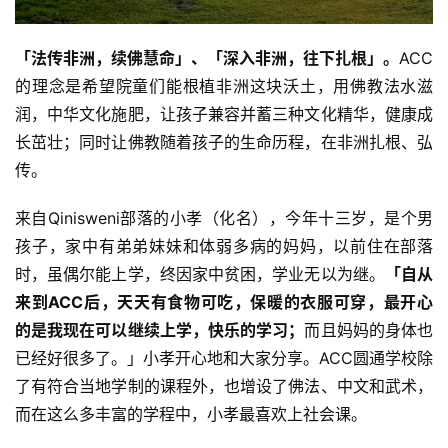
「法传非洲，续佛慧命」、「深入非洲，往下扎根」。
ACC
的理念是希望院童们能根植非洲这块沃土，用佛教法水滋
润，中华文化施肥，让孩子兼容并蓄三种文化精华，健康成
长茁壮；同时让佛教随着孩子的生命历程，在非洲扎根、弘
传。
来自Qinisweni部落的小孝（化名），今年十三岁，是个男
孩子，家中有弟弟妹妹和体弱多病的妈妈，以前住在部落
时，虽偶尔能上学，终因家中贫困，学业无以为继。
「自从
来到ACC后，天天有食物可吃，保暖的衣服可穿，最开心
的是我现在可以继续上学，快乐的学习；
而且妈妈的身体也
已经好很多了。」小孝开心地和大家分享。ACC圆通学校除
了有符合当地学制的课程外，也增设了佛法、中文和武术，
而在这么多丰富的学程中，小孝最喜欢上社会课。