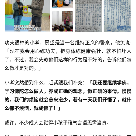
音
高
僧
访
谈
功夫很棒的小孝，愿望是当一名维持正义的警察，他笑说:
「现在我会用心练功夫，把身体练健康强壮，就不怕坏人
心
了。不过，我会先教他们这样的行为是不好的，告诉他们怎
乐
么做才是对的。」
菩
提
小孝突然想到什么，赶紧跟我们补充：
「我还要继续学佛，
学习佛陀怎么做人，养成正确的观念，做正确的事情。慢慢
专
的，我们的烦恼就会愈来愈少，若有一天我们开悟了，就什
题
么都不烦恼，就成佛了！」
公
或许，不少成人会觉得小孩子稚气言语无需当真。
益
慈