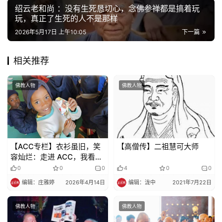
绍云老和尚 ：没有生死恳切心，念佛参禅都是搞着玩
玩，真正了生死的人不是那样
佛
教
2026年5月17日 上午10:05
下一篇
艺
术
相关推荐
政
佛教人物
佛教人物
策
法
规
【ACC专栏】衣衫虽旧，笑
【高僧传】二祖慧可大师
免
容灿烂：走进 ACC，我看见
责
了非洲最亮的星光
0
0
0
4
0
0
声
明
编辑：庄雅婷
2026年4月14日
编辑：泷中
2021年7月22日
佛教人物
佛教人物