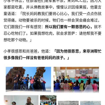
小孝不讳言，在部落他们是荤素不禁，来到ACC后，因为大
家都是吃素，并从佛教故事中，慢慢认识因缘果报，他童言
童语道：「院长妈妈教我们要将心比心，我们受一点点伤就
觉得痛，动物要被杀的时候，牠们也一样会哭会痛会难过，
它们跟我们一样有感觉：
所以我们要有一颗慈悲的心，
就不
忍心吃牠们了。如果我想吃肉，就会求菩萨：请他帮我不要
想吃那个动物。」
小孝很感恩和尚爸爸，他道：
「因为他很慈悲，来非洲帮忙
很多像我们一样没有爸爸妈妈的孩子。」
资
讯
八
点
僧