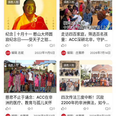
佛教人物
佛教人物
纪念 | 十月十一 憨山大师圆
走访四百家庭，筛选百名孩
寂纪念日——受天子之钳锤
童：ACC深耕北非，守护每
为佛祖之标榜
一份微光（上）
1
0
0
0
0
0
编辑 志斌
2022年11月5日
编辑：庄雅婷
2026年7月14日
佛教人物
佛教人物
慈悲不止于诵念：ACC在非
四次传法三度中断！沉寂
洲的医疗、教育与孤儿关怀​​
2200年的非洲佛法，如今终
于开花
0
0
0
0
0
0