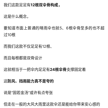
我们这款足足有
12根双伞骨构成，
这是什么概念，
要知道市面上普通的晴雨伞也就5、6根伞骨至多的也不超
过10根
而我们这款不仅足足有12根、
而且每根都是双骨设计
这就相当于一把伞内足足有
24根伞骨
支撑固定着
这
防风、挡雨能力真不是夸的
说是“固若金汤”或许有点夸张
但走在一般的大风大雨里这款伞还是能给你带来安心感的