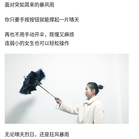
面对突如其来的暴风雨
善
你只要手按按钮就能撑起一片晴天
佛
教
再也不用手动开伞，既慢又麻烦
人
登录
注册
连弱小的女生也可以轻松操作
物
寺
院
巡
礼
视
频
纪
录
无论晴天烈日，还是狂风暴雨