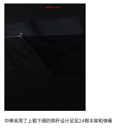
中棒采用了上粗下细的倒杆设计足足24根伞架和弹簧