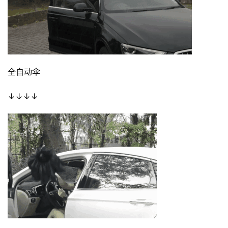
音
高
僧
访
谈
全自动伞
心
↓↓↓↓
乐
菩
提
专
题
公
益
慈