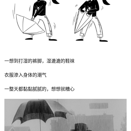
一想到打湿的裤脚，湿漉漉的鞋袜
衣服渗入身体的潮气
一整天都黏黏腻腻的，想想就糟心