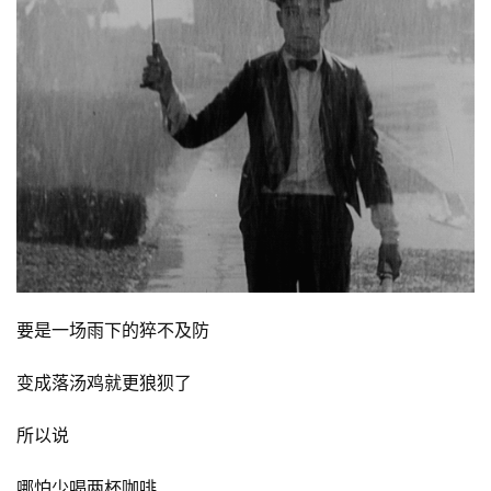
要是一场雨下的猝不及防
变成落汤鸡就更狼狈了
所以说
哪怕少喝两杯咖啡