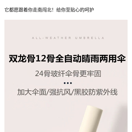
它都愿跟着你走南闯北！给你至贴心的呵护
佛
教
艺
术
政
策
法
规
免
责
声
明