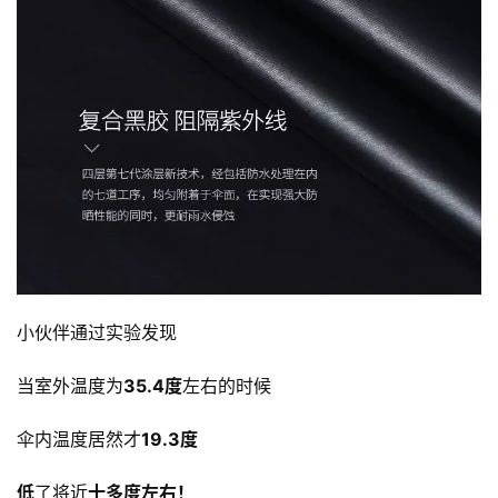
小伙伴通过实验发现
当室外温度为
35.4度
左右的时候
伞内温度居然才
19.3度
低
了将近
十多度左右！