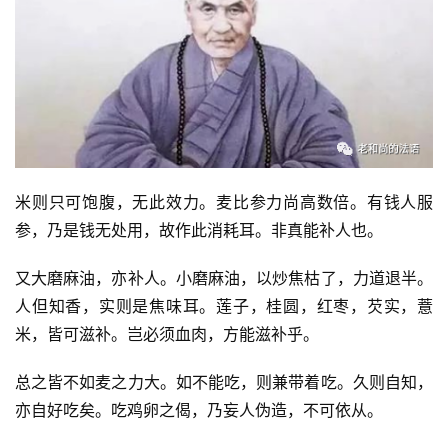
米则只可饱腹，无此效力。麦比参力尚高数倍。有钱人服
参，乃是钱无处用，故作此消耗耳。非真能补人也。
又大磨麻油，亦补人。小磨麻油，以炒焦枯了，力道退半。
人但知香，实则是焦味耳。莲子，桂圆，红枣，芡实，薏
米，皆可滋补。岂必须血肉，方能滋补乎。
总之皆不如麦之力大。如不能吃，则兼带着吃。久则自知，
亦自好吃矣。吃鸡卵之偈，乃妄人伪造，不可依从。