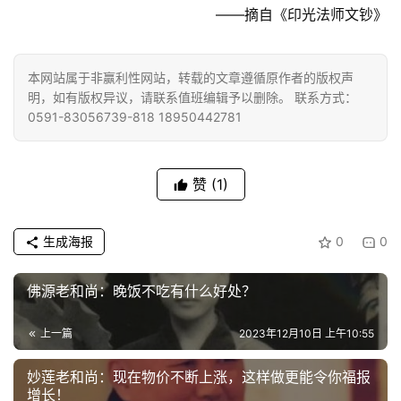
巡
——摘自《印光法师文钞》
礼
视
本网站属于非赢利性网站，转载的文章遵循原作者的版权声
明，如有版权异议，请联系值班编辑予以删除。 联系方式：
频
0591-83056739-818 18950442781
纪
录
赞
(1)
佛
教
生成海报
0
0
艺
术
佛源老和尚：晚饭不吃有什么好处？
政
上一篇
2023年12月10日 上午10:55
策
法
妙莲老和尚：现在物价不断上涨，这样做更能令你福报
增长！
规