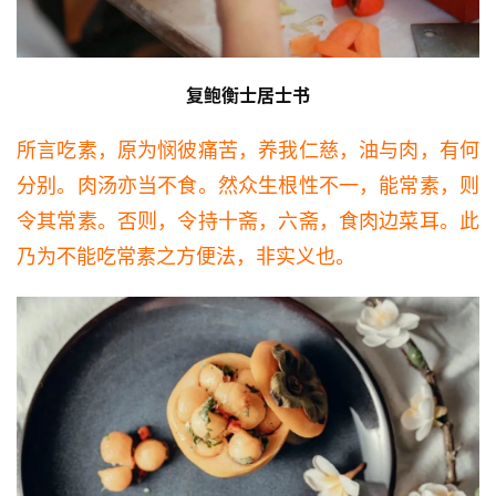
复鲍衡士居士书
所言吃素，原为悯彼痛苦，养我仁慈，油与肉，有何
分别。肉汤亦当不食。然众生根性不一，能常素，则
令其常素。否则，令持十斋，六斋，食肉边菜耳。此
乃为不能吃常素之方便法，非实义也。