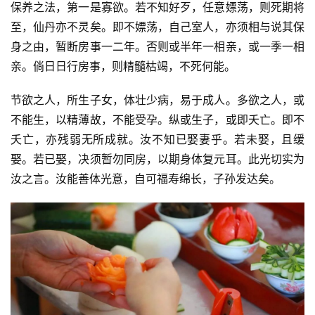
保养之法，第一是寡欲。若不知好歹，任意嫖荡，则死期将
至，仙丹亦不灵矣。即不嫖荡，自己室人，亦须相与说其保
身之由，暂断房事一二年。否则或半年一相亲，或一季一相
亲。倘日日行房事，则精髓枯竭，不死何能。
节欲之人，所生子女，体壮少病，易于成人。多欲之人，或
不能生，以精薄故，不能受孕。纵或生子，或即夭亡。即不
夭亡，亦残弱无所成就。汝不知已娶妻乎。若未娶，且缓
娶。若已娶，决须暂勿同房，以期身体复元耳。此光切实为
汝之言。汝能善体光意，自可福寿绵长，子孙发达矣。