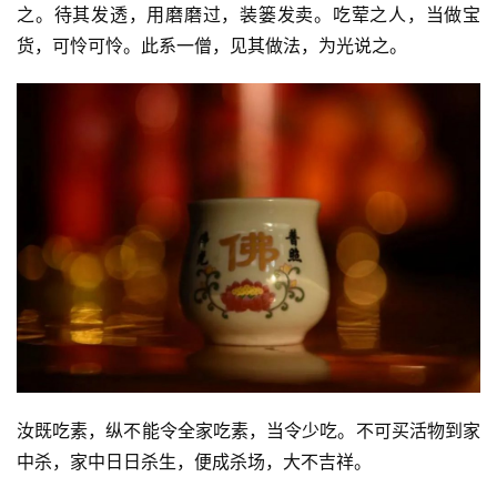
之。待其发透，用磨磨过，装篓发卖。吃荤之人，当做宝
提
货，可怜可怜。此系一僧，见其做法，为光说之。
专
题
公
益
慈
善
佛
教
人
登录
注册
物
汝既吃素，纵不能令全家吃素，当令少吃。不可买活物到家
寺
中杀，家中日日杀生，便成杀场，大不吉祥。
院