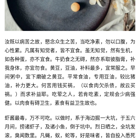
资
讯
汝既以病苦之故，愍念众生之苦，当吃净素，勿以口腹，为
八
心性累。凡属有知觉者，皆不宜食。虽无知觉，然有生机，
点
如各种蛋，亦不宜食。牛奶食之无碍，然亦系取彼脂膏，补
僧
音
我身体，亦宜勿食。黄豆，豆油，补料最多，宜常服之。早
间粥中，宜下磨破之黄豆。平常食油，专用豆油，较比猪
高
油，补力更大。何苦用钱买祸，（以食肉欠杀债，故云买
僧
祸。）而求补益耶。吃荤之人，若肯吃素，定规会少病强
访
健。以肉食有碍卫生，素食有益卫生故也。
谈
虾酱最毒，万不可吃。以做时，系于海边掘一大坑，于五六
心
月间，捞诸虾子，及诸小鱼，倒于坑中。烈日晒之，全坑发
乐
滚，臭闻数里。凡蝇，蚁，蛇等，好是味者，皆自投入悉死
菩