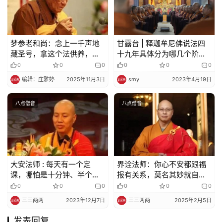
梦参老和尚：念上一千声地
甘露台 | 释迦牟尼佛说法四
藏圣号，拿这个法供养，福
十九年具体分为哪几个阶
德不可思议
段？
0
0
0
0
0
0
编辑：庄雅婷
2025年11月3日
smy
2023年4月19日
八点僧音
八点僧音
大安法师 : 每天有一个定
界诠法师：你心不安都跟福
课，哪怕是十分钟、半个小
报有关系，莫名其妙就自己
时，有一个定课来规范自己
起烦恼
0
0
0
0
0
0
三三两两
2023年12月7日
三三两两
2025年2月5日
发表回复