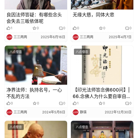
良因法师答疑：有哪些念头
无缘大慈，同体大悲
会失去三皈依体呢
1
0
0
0
0
0
三三两两
2025年6月16日
三三两两
2025年4月7日
八点僧音
八点僧音
净界法师：执持名号，一心
【印光法师答念佛600问】|
不乱的方法
66.念佛人为什么要自审自知
根基？
0
0
0
1
0
0
三三两两
2024年5月6日
静瑛
2022年12月30日
八点僧音
八点僧音