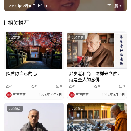
2023年12月10日 上午11:20
下一篇
免
责
相关推荐
声
明
八点僧音
八点僧音
照看你自己的心
梦参老和尚：这样来念佛，
就是圣人的念佛
0
0
0
0
0
0
三三两两
2024年10月8日
三三两两
2024年9月19日
八点僧音
八点僧音