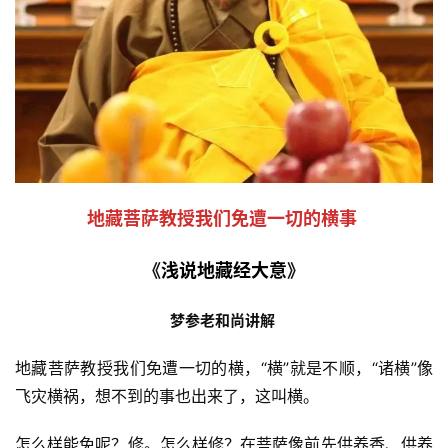
地藏菩萨教授我们免遭一切的横事
《
浅说地藏经大意
》
梦参老和尚讲解
地藏菩萨教授我们免遭一切的横，“横”就是不顺，“诸横”像
飞灾横祸，想不到的事也出来了，这叫横。 
怎么样能免呢？修。怎么样修？在菩萨像前先供养香、供养