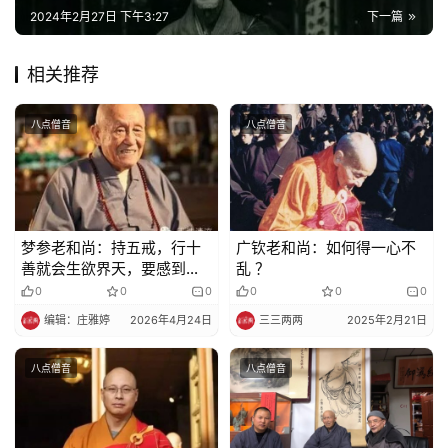
规
2024年2月27日 下午3:27
下一篇
免
相关推荐
责
声
八点僧音
八点僧音
明
梦参老和尚：持五戒，行十
广钦老和尚：如何得一心不
善就会生欲界天，要感到梵
乱 ？
界天以上，就要修禅定
0
0
0
0
0
0
编辑：庄雅婷
2026年4月24日
三三两两
2025年2月21日
八点僧音
八点僧音