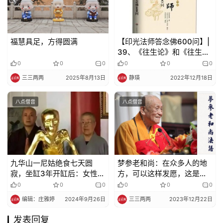
福慧具足，方得圆满
【印光法师答念佛600问】|
39、《往生论》和《往生论
注》的意义是什么？有何特
0
0
0
0
0
0
点？
三三两两
2025年8月13日
静瑛
2022年12月18日
八点僧音
八点僧音
九华山一尼姑绝食七天圆
梦参老和尚：在众多人的地
寂，坐缸3年开缸后：女性特
方，可以这样发愿，这是不
征全无!（转发功德无量）
可思议的力量
0
0
0
0
0
0
编辑：庄雅婷
2024年9月26日
三三两两
2023年12月22日
发表回复