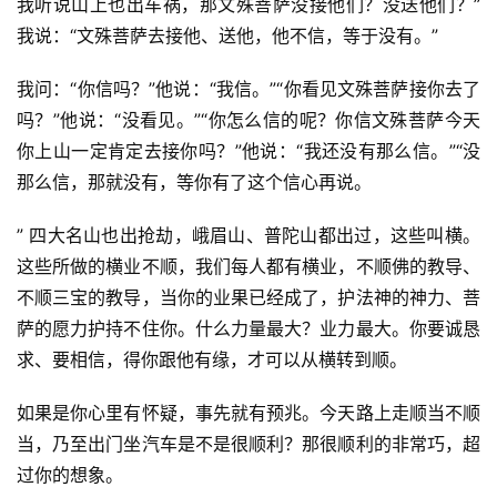
我听说山上也出车祸，那文殊菩萨没接他们？没送他们？”
我说：“文殊菩萨去接他、送他，他不信，等于没有。” 
我问：“你信吗？”他说：“我信。”“你看见文殊菩萨接你去了
资
讯
吗？”他说：“没看见。”“你怎么信的呢？你信文殊菩萨今天
你上山一定肯定去接你吗？”他说：“我还没有那么信。”“没
八
那么信，那就没有，等你有了这个信心再说。
点
僧
” 四大名山也出抢劫，峨眉山、普陀山都出过，这些叫横。
音
这些所做的横业不顺，我们每人都有横业，不顺佛的教导、
不顺三宝的教导，当你的业果已经成了，护法神的神力、菩
高
萨的愿力护持不住你。什么力量最大？业力最大。你要诚恳
僧
求、要相信，得你跟他有缘，才可以从横转到顺。 
访
谈
如果是你心里有怀疑，事先就有预兆。今天路上走顺当不顺
当，乃至出门坐汽车是不是很顺利？那很顺利的非常巧，超
心
过你的想象。 
乐