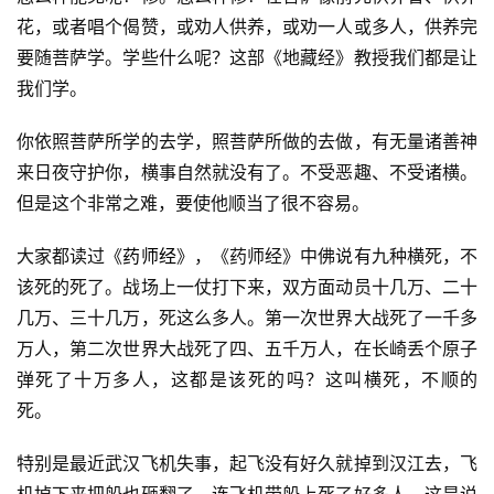
花，或者唱个偈赞，或劝人供养，或劝一人或多人，供养完
要随菩萨学。学些什么呢？这部《地藏经》教授我们都是让
我们学。 
你依照菩萨所学的去学，照菩萨所做的去做，有无量诸善神
来日夜守护你，横事自然就没有了。不受恶趣、不受诸横。
但是这个非常之难，要使他顺当了很不容易。 
大家都读过《
药师经
》，《药师经》中佛说有九种横死，不
该死的死了。战场上一仗打下来，双方面动员十几万、二十
几万、三十几万，死这么多人。第一次世界大战死了一千多
万人，第二次世界大战死了四、五千万人，在长崎丢个原子
弹死了十万多人，这都是该死的吗？这叫横死，不顺的
死。 
特别是最近武汉飞机失事，起飞没有好久就掉到汉江去，飞