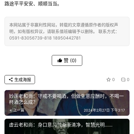
院
路途平平安安、顺顺当当。
巡
礼
本网站属于非赢利性网站，转载的文章遵循原作者的版权声
视
明，如有版权异议，请联系值班编辑予以删除。 联系方式：
0591-83056739-818 18950442781
频
纪
赞
(0)
录
佛
生成海报
0
0
教
艺
妙莲老和尚：守戒不要喝酒，但做生意应酬时，不喝一
术
杯酒怎么成？
上一篇
2024年2月27日 下午3:17
政
策
虚云老和尚：身口意习气渐渐清净，智慧光明……
法