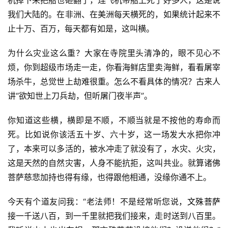
机掉下来把船也砸翻了，连飞机带船上死了好多人，这是说
我们大陆的。在非洲、在美洲每天横死的，如果统计起来不
止十万、百万，每天都有如是，这叫横。 
为什么灾业这么重？大家在寺院里头清净的，眼不见心不
烦，你到超级市场走一走，你看海鲜店里卖海鲜，看看屠宰
场杀牛，总觉世上劫难很重。怎么不看具体的情况？古来人
讲“欲知世上刀兵劫，但听屠门夜半声”。 
你知道这些横，横即是不顺，不顺当就是不按他的寿命而
死。比如说你该活五十岁、六十岁，这一场发大水把你冲
了，本来可以多活的，被水冲走了就没有了，水灾、火灾，
这是天然的自然灾害，人身不能抗拒，这叫共业。就算诸佛
菩萨慈悲加持也得有缘，也得跟他相通，没缘你通不上。 
今天有个道友问我：“老法师！不是经常听您说，
文殊菩萨
接一千送八百，到一千里就把我们接来，走时送到八百里。