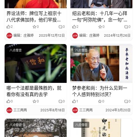
界诠法师：牌位写上祖宗十
绍云老和尚：十几年一心拜
八代求佛加持，他们早投胎
一句“阿弥陀佛”，念一句“阿
转世去了……
弥陀佛”而成就的古月禅师
2
0
0
2
0
0
编辑：庄雅婷
2025年12月12日
编辑：庄雅婷
2024年12月26日
八点僧音
八点僧音
哪一个法都是最殊胜的，就
梦参老和尚：为什么见到一
看你有没有真的去学
个人感到特别讨厌？
0
0
0
1
0
0
三三两两
2025年8月18日
三三两两
2024年3月20日
八点僧音
八点僧音