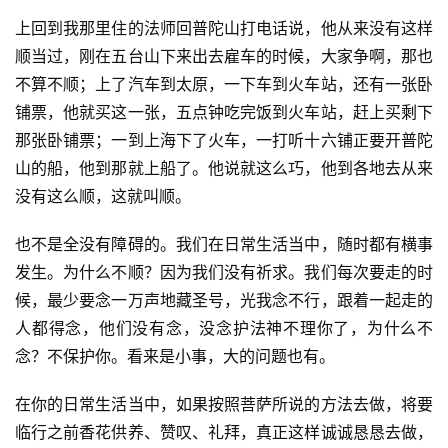
菩
上回到我那里住的法师回普陀山打电话说，他从来没有这样
提
顺当过，刚在五台山下来出去雇车的时候，大家争啊，那也
不算不顺；上了汽车到太原，一下车到火车站，还有一张卧
专
铺票，他就买这一张，五点钟吃完饭到火车站，赶上买剩下
题
那张卧铺票；一到上海下了火车，一打听十六铺正要开普陀
山的船，他到那就上船了。他说就这么巧，他到各地去从来
公
没有这么顺，这就叫顺。 
益
慈
也不是全没有障碍的。我们在日常生活当中，随时都有横事
善
发生。为什么不顺？因为我们没有祈求。我们每次要走的时
佛
候，最少要念一万声地藏圣号，光我念不行，跟着一起走的
教
人都得念，他们没有念，没念护法神不理你了，为什么不
人
念？不保护你。看来是小事，大的问题也有。 
登录
注册
物
在你的日常生活当中，如果按照菩萨所说的方法去做，将要
寺
临行之前香花供养、赞叹、礼拜，真正这样诚诚恳恳去做，