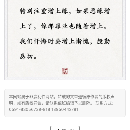
资
讯
八
点
僧
本网站属于非赢利性网站，转载的文章遵循原作者的版权声
音
明，如有版权异议，请联系值班编辑予以删除。 联系方式：
0591-83056739-818 18950442781
高
僧
访