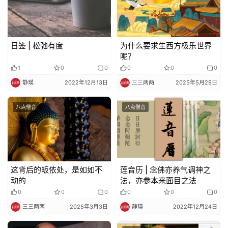
政
策
日签 | 松弛有度
为什么要求生西方极乐世界
法
呢？
规
1
0
0
0
0
0
静瑛
2022年12月13日
三三两两
2025年5月29日
免
责
八点僧音
八点僧音
声
明
这背后的皈依处，是如如不
莲音历 | 念佛亦养气调神之
动的
法，亦参本来面目之法
0
0
0
0
0
0
三三两两
2025年3月3日
静瑛
2022年12月24日