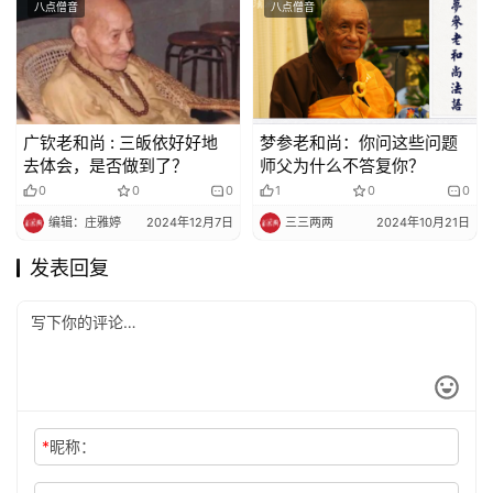
八点僧音
八点僧音
广钦老和尚 : 三皈依好好地
梦参老和尚：你问这些问题
去体会，是否做到了？
师父为什么不答复你？
0
0
0
1
0
0
编辑：庄雅婷
2024年12月7日
三三两两
2024年10月21日
发表回复
*
昵称：