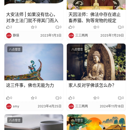
人
登录
注册
物
大安法师 | 如果没有信心，
天因法师：佛法中存在遮止
对净土法门就不得其门而入
畜养猫、狗等宠物的规定
寺
2
0
0
0
0
0
院
静瑛
2023年1月3日
三三两两
2025年7月29日
巡
礼
八点僧音
八点僧音
视
频
纪
这三件事，佛也无能为力
家人反对学佛该怎么办？
录
0
0
0
3
0
0
佛
smy
2023年4月25日
三三两两
2024年11月18日
教
艺
八点僧音
八点僧音
术