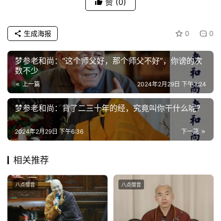
赞
(0)
谈
生成海报
0
0
心
乐
菩
梦参老和尚：“这个师父好，那个师父不好”，你谤的次
提
数不少
上一篇
2024年2月29日 下午3:24
专
梦参老和尚：背了二三十年的经，究竟叫你干什么呢?
题
2024年2月29日 下午6:36
下一篇
公
益
相关推荐
慈
善
八点僧音
八点僧音
佛
教