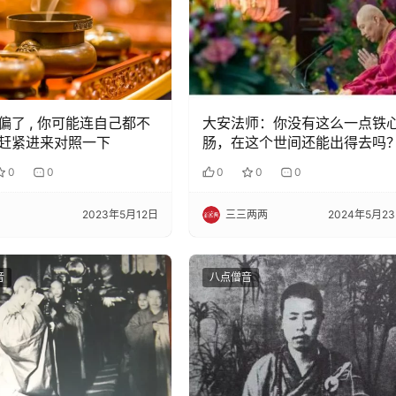
偏了 , 你可能连自己都不
大安法师：你没有这么一点铁
赶紧进来对照一下
肠，在这个世间还能出得去吗
0
0
0
0
0
2023年5月12日
三三两两
2024年5月2
音
八点僧音