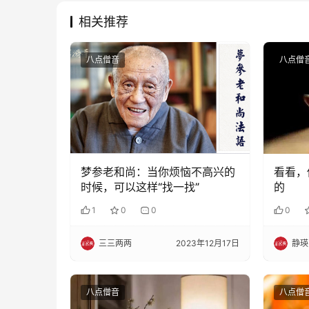
相关推荐
八点僧音
八点僧
梦参老和尚：当你烦恼不高兴的
看看，
时候，可以这样“找一找”
的
1
0
0
0
三三两两
2023年12月17日
静瑛
八点僧音
八点僧