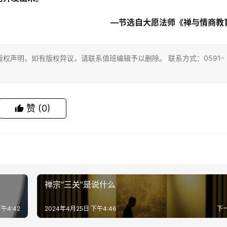
—节选自大愿法师《禅与情商教
权声明，如有版权异议，请联系值班编辑予以删除。 联系方式：0591-
赞
(0)
禅宗“三关”是说什么
午4:42
2024年4月25日 下午4:46
下