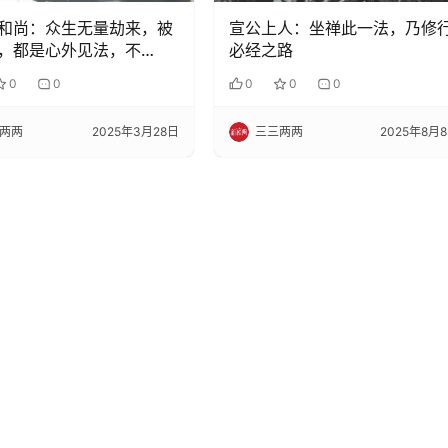
和尚：众生无量劫来，被
宣公上人：坐禅此一法，乃修
，都是心外见法，不
必经之路
0
0
0
0
0
两两
2025年3月28日
三三两两
2025年8月