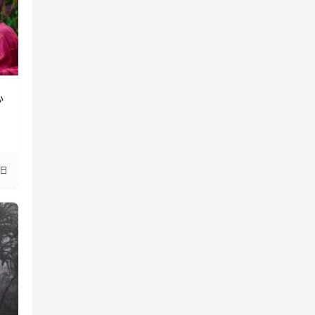
心
？
3日