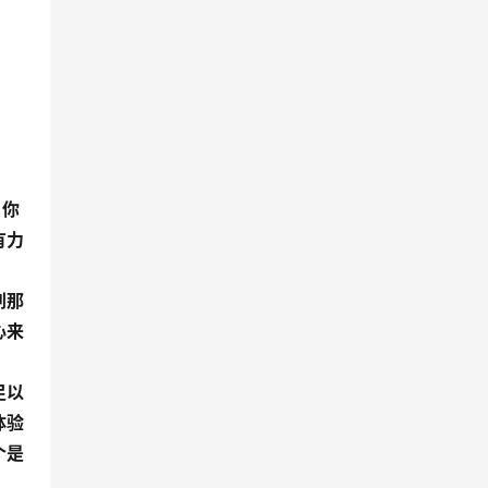
，你
有力
刹那
心来
足以
体验
个是