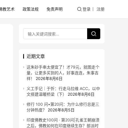
佛教艺术
政策法规
免责声明
登录
注册
近期文章
这朱砂手串太便宜了！才79元，就图走个
量，让更多买到的人，好事连连，朱事吉
祥！
2026年8月6日
义工手记｜于忻：行走马拉维 ACC，以中
文搭建温暖桥梁（下）
2026年8月6日
修行 100 问•第20问：为什么修行总是三
分钟热度？
2026年8月5日
印度佛教史100问 · 第20问|孔雀王朝崩溃
之后，佛教如何在印度继续生存？部派时