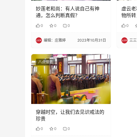
妙莲老和尚：有人说自己有神
虚云老
通，怎么判断真假？
物所转
知……
0
0
0
0
编辑：庄雅婷
2023年10月31日
三三
八点僧音
穿越时空，让我们去见识戒法的
珍贵
0
0
0