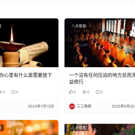
音
八点僧音
你心里有什么是需要放下
一个没有任何压迫的地方反而
益修行
0
0
0
0
0
2023年1月13日
三三两两
2025年5月3
音
八点僧音