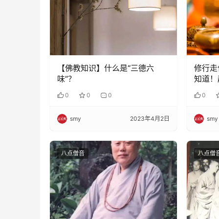
【佛教知识】什么是“三德六
修行走
味”？
知道！
0
0
0
0
smy
2023年4月2日
smy
八点僧音
八点僧