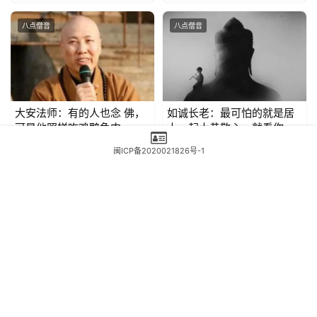
八点僧音
八点僧音
大安法师：有的人也念 佛，
如诚长老：最可怕的就是居
可是他照样吃鸡鸭鱼肉，应
士，起大恭敬心，就看你出
怎样解决？
家人动不动心
0
0
0
8
0
0
闽ICP备2020021826号-1
三三两两
2025年8月21日
编辑：庄雅婷
2023年7月21日
发表回复
*
昵称：