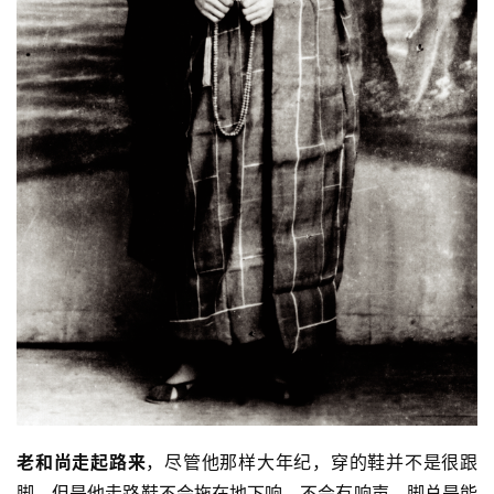
音
高
僧
访
谈
心
乐
菩
提
专
题
公
老和尚走起路来
，尽管他那样大年纪，穿的鞋并不是很跟
益
慈
脚，但是他走路鞋不会拖在地下响，不会有响声。脚总是能