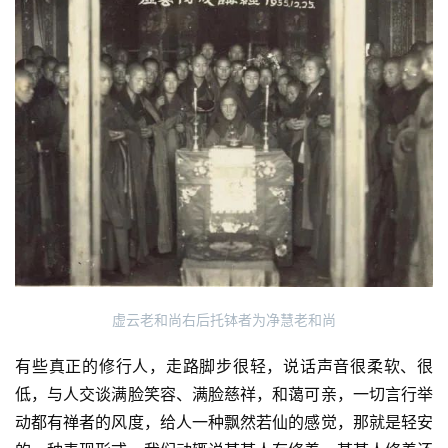
虚云老和尚右后托钵者为净慧老和尚
有些真正的修行人，走路脚步很轻，说话声音很柔软、很
低，与人交谈满脸笑容、满脸慈祥，和蔼可亲，一切言行举
动都有禅者的风度，给人一种飘然若仙的感觉，那就是轻安