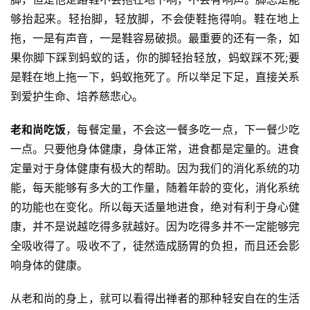
善
够抬起来。轻抬脚，轻放脚，不会使鞋拖得响。鞋在地上
拖，一是有声音，一是鞋容易破损。最重要的还有一条，如
佛
果你脚下踩到蚂蚁的话，你的脚轻抬轻放，蚂蚁踩不死;要
教
是鞋在地上拖一下，蚂蚁拖死了。所以举足下足，直接关系
人
登录
注册
到爱护生命、培养慈悲心。
物
老和尚吃饭
，每餐定量，不会这一餐多吃一点，下一餐少吃
寺
一点。只要他身体健康，身体正常，进食都是定量的。进食
院
定量对于身体健康有极大的帮助。因为我们的消化系统的功
巡
能，每天能够有多大的工作量，随着年龄的变化，消化系统
礼
的功能也在变化。所以每天适量地进食，绝对有利于身心健
康，并不是说越吃得多就越好。因为吃得多并不一定能够完
视
频
全吸收得了。吸收不了，徒然造成肠胃的负担，而且还会影
响身体的健康。
纪
从老和尚的身上，就可以看得出禅者的那种轻安自在的生活
录