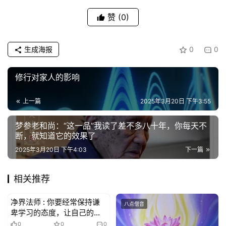
赞
(0)
生成海报
0
0
修行对家人的影响
上一篇
2025年3月20日 下午3:55
梦参老和尚：“这一品”我读了差不多八十年，你每天不
断，就知道它的效果了
2025年3月20日 下午4:03
下一篇
相关推荐
净界法师 : 你要经常保持谦
八点僧音
八点僧音
卑学习的态度，让自己的姿
势站低一点，对你有不断的
0
0
0