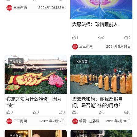
受益。
三三两两
2024年10月28日
大愿法师：珍惜眼前人
1
0
0
三三两两
2024年5月14日
八点僧音
八点僧音
布施之法为什么难修，因为
虚云老和尚：你我反躬自
“贪”
问，是否能这样的用功？
0
0
0
0
0
0
三三两两
2025年2月17日
编辑：庄雅婷
2025年7月30日
八点僧音
八点僧音