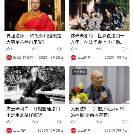
界诠法师 ：你怎么知道他是
体光老和尚：世尊说法四十
大势至菩萨再来呢？
九年，在法华会上才把他实
际的事情说出来
1
0
0
0
0
0
编辑：庄雅婷
2025年2月26日
三三两两
2025年1月17日
八点僧音
八点僧音
虚云老和尚：耳根圆通法门
大安法师：别把那点点可怜
不是用耳朵仔细听
的福报 提前挥霍完！
0
0
0
1
0
0
三三两两
2025年10月26日
三三两两
2024年7月17日