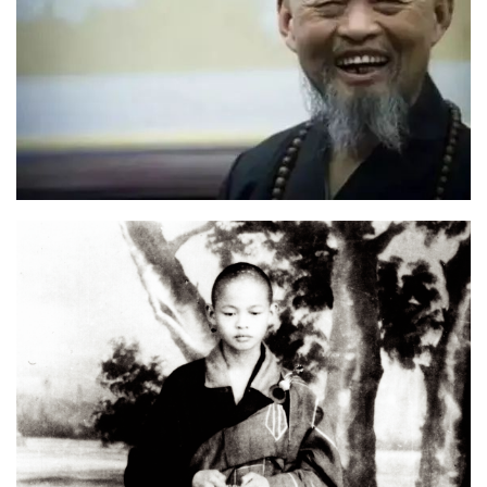
资
讯
八
点
僧