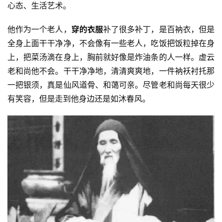
心态、生活艺术。
佛
他作为一个老人，
穿的衣服
补了很多补丁，是百衲衣，但是
教
全身上面干干净净，不会像有一些老人，吃饭把饭粒掉在身
艺
术
上，把菜汤滴在身上，胸前就好像是炸油条的人一样。虚云
老和尚他不会。干干净净地，清清爽爽地，一件衲袄衬托那
政
一把银须，真是仙风道骨、和蔼可亲。尽管老和尚每天很少
策
有笑容，但是走到他身边还是如沐春风。
法
规
免
责
声
明